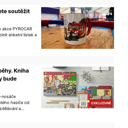
te soutěžit
íky akce PYROCAR
lnit anketní lístek a
běhy. Kniha
y bude
e-nosáče
tého hasiče od
EXKLUZIVNĚ
Vzdělávání a…