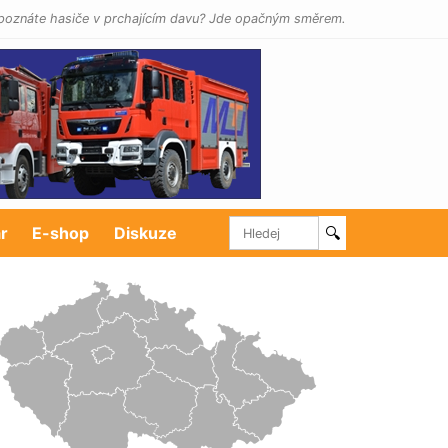
poznáte hasiče v prchajícím davu? Jde opačným směrem.
r
E-shop
Diskuze
🔍