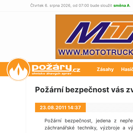
Čtvrtek 6. srpna 2026,
od 07:00 bude sloužit
směna A
.
POŽÁRY.cz
Zásahy
Hasi
Požární bezpečnost vás z
23.08.2011 14:37
Požární bezpečnost, jedena z nepřeh
záchranářské techniky, výzbroje a v