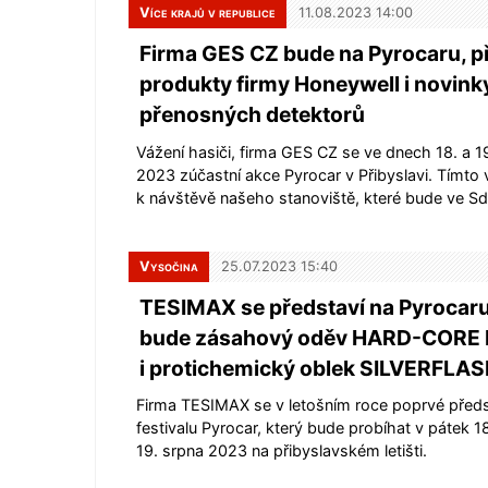
Více krajů v republice
11.08.2023 14:00
Firma GES CZ bude na Pyrocaru, p
produkty firmy Honeywell i novink
přenosných detektorů
Vážení hasiči, firma GES CZ se ve dnech 18. a 1
2023 zúčastní akce Pyrocar v Přibyslavi. Tímto
k návštěvě našeho stanoviště, které bude ve 
Vysočina
25.07.2023 15:40
TESIMAX se představí na Pyrocaru,
bude zásahový oděv HARD-CORE 
i protichemický oblek SILVERFLA
Firma TESIMAX se v letošním roce poprvé před
festivalu Pyrocar, který bude probíhat v pátek 1
19. srpna 2023 na přibyslavském letišti.