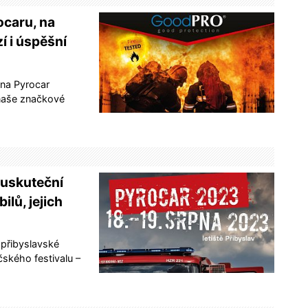
caru, na
 i úspěšní
 na Pyrocar
naše značkové
 uskuteční
lů, jejich
 přibyslavské
ičského festivalu –