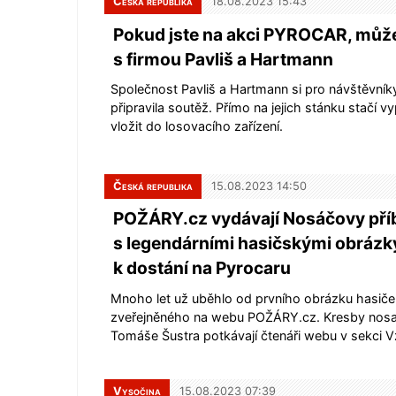
Česká republika
18.08.2023 15:43
Pokud jste na akci PYROCAR, může
s firmou Pavliš a Hartmann
Společnost Pavliš a Hartmann si pro návštěvn
připravila soutěž. Přímo na jejich stánku stačí vyp
vložit do losovacího zařízení.
Česká republika
15.08.2023 14:50
POŽÁRY.cz vydávají Nosáčovy pří
s legendárními hasičskými obrázk
k dostání na Pyrocaru
Mnoho let už uběhlo od prvního obrázku hasič
zveřejněného na webu POŽÁRY.cz. Kresby nosa
Tomáše Šustra potkávají čtenáři webu v sekci 
Vysočina
15.08.2023 07:39