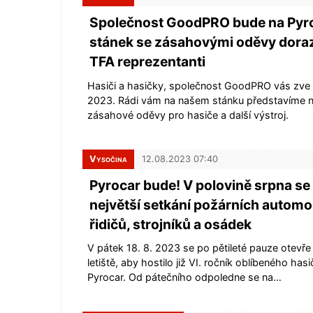
Společnost GoodPRO bude na Pyro
stánek se zásahovými oděvy dorazí
TFA reprezentanti
Hasiči a hasičky, společnost GoodPRO vás zve
2023. Rádi vám na našem stánku představíme 
zásahové oděvy pro hasiče a další výstroj.
Vysočina
12.08.2023 07:40
Pyrocar bude! V polovině srpna se
největší setkání požárních automobi
řidičů, strojníků a osádek
V pátek 18. 8. 2023 se po pětileté pauze otevře
letiště, aby hostilo již VI. ročník oblíbeného has
Pyrocar. Od pátečního odpoledne se na…