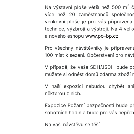
2
Na výstavní ploše větší než 500 m
čt
více než 20 zaměstnanců společnos
venkovní ploše je pro vás připravena
technice, výzbroji a výstroji. Na 4 ve
a nového eshopu
www.po-bp.cz
Pro všechny návštěvníky je připrave
100 míst k sezení. Občerstvení pro ná
V případě, že vaše SDH/JSDH bude poř
můžete si odnést domů zdarma zboží n
V naší expozici nebudou chybět ani
některou z nich.
Expozice Požární bezpečnosti bude př
sobotních hodin a bude pro vás nepřehl
Na vaši návštěvu se těší