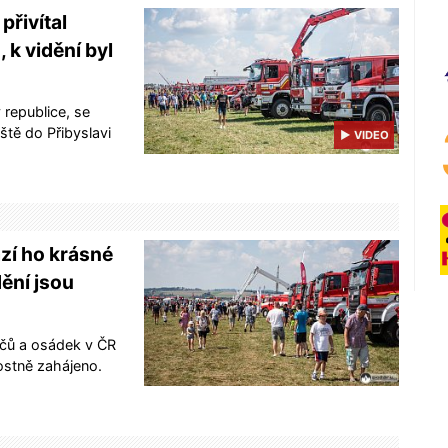
přivítal
 k vidění byl
 republice, se
ště do Přibyslavi
▶ VIDEO
zí ho krásné
ění jsou
dičů a osádek v ČR
ostně zahájeno.