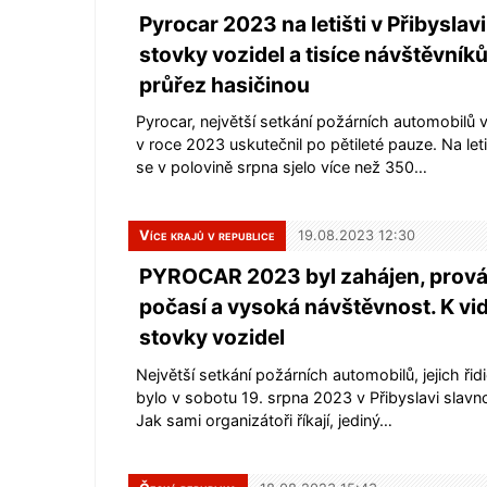
Pyrocar 2023 na letišti v Přibyslavi 
stovky vozidel a tisíce návštěvníků,
průřez hasičinou
Pyrocar, největší setkání požárních automobilů v
v roce 2023 uskutečnil po pětileté pauze. Na leti
se v polovině srpna sjelo více než 350…
Více krajů v republice
19.08.2023 12:30
PYROCAR 2023 byl zahájen, prová
počasí a vysoká návštěvnost. K vid
stovky vozidel
Největší setkání požárních automobilů, jejich ři
bylo v sobotu 19. srpna 2023 v Přibyslavi slavn
Jak sami organizátoři říkají, jediný…