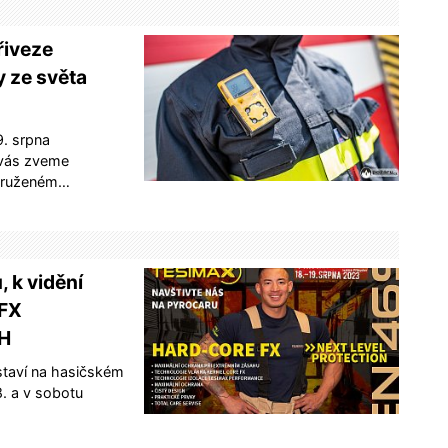
řiveze
y ze světa
9. srpna
 vás zveme
Sdruženém…
 k vidění
FX
SH
staví na hasičském
8. a v sobotu