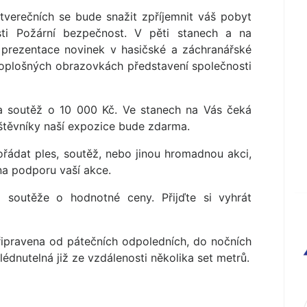
verečních se bude snažit zpříjemnit váš pobyt
ti Požární bezpečnost. V pěti stanech a na
 prezentace novinek v hasičské a záchranářské
lkoplošných obrazovkách představení společnosti
na soutěž o 10 000 Kč. Ve stanech na Vás čeká
vštěvníky naší expozice bude zdarma.
ádat ples, soutěž, nebo jinou hromadnou akci,
a podporu vaší akce.
 soutěže o hodnotné ceny. Přijďte si vyhrát
ipravena od pátečních odpoledních, do nočních
édnutelná již ze vzdálenosti několika set metrů.