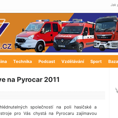
Jak 
čina
Technika
Podcast
Vzdělávání
Sport
Baza
ve na Pyrocar 2011
lédnu­telných společností na poli hasičské a
ýstroje pro Vás chystá na Pyrocaru zajímavou