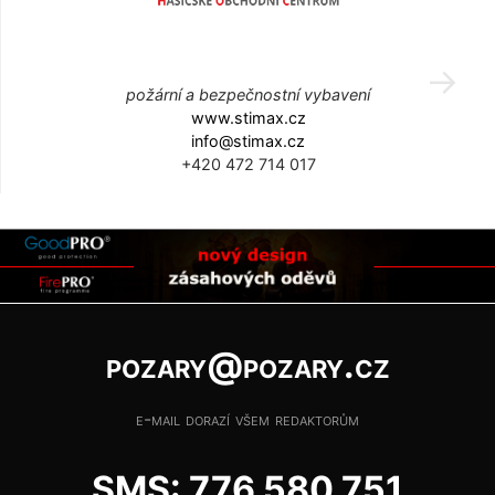
požární a bezpečnostní vybavení
www.stimax.cz
info@stimax.cz
+420 472 714 017
pozary@pozary.cz
e-mail dorazí všem redaktorům
SMS: 776 580 751