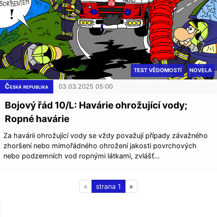
TEST VĚDOMOSTÍ
NOVELA
Česká republika
03.03.2025 05:00
Bojový řád 10/L: Havárie ohrožující vody;
Ropné havárie
Za havárii ohrožující vody se vždy považují případy závažného
zhoršení nebo mimořádného ohrožení jakosti povrchových
nebo podzemních vod ropnými látkami, zvlášť…
«
1
»