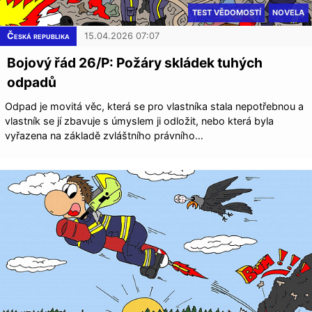
TEST VĚDOMOSTÍ
NOVELA
Česká republika
15.04.2026 07:07
Bojový řád 26/P: Požáry skládek tuhých
odpadů
Odpad je movitá věc, která se pro vlastníka stala nepotřebnou a
vlastník se jí zbavuje s úmyslem ji odložit, nebo která byla
vyřazena na základě zvláštního právního…