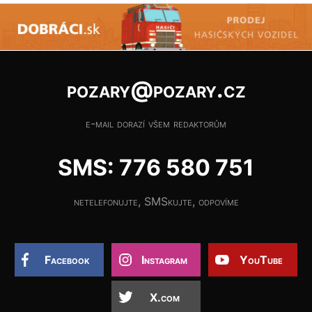
pozary@pozary.cz
e-mail dorazí všem redaktorům
SMS: 776 580 751
netelefonujte, SMSkujte, odpovíme
Facebook
Instagram
YouTube
X.com