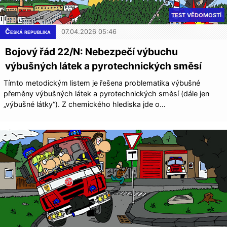
TEST VĚDOMOSTÍ
Česká republika
07.04.2026 05:46
Bojový řád 22/N: Nebezpečí výbuchu
výbušných látek a pyrotechnických smě­sí
Tímto metodickým listem je řešena problematika výbušné
přeměny výbušných látek a pyrotechnických směsí (dále jen
„výbušné látky“). Z chemického hlediska jde o…