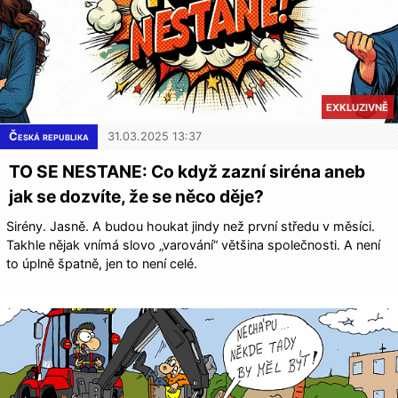
EXKLUZIVNĚ
Česká republika
31.03.2025 13:37
TO SE NESTANE: Co když zazní siréna aneb
jak se dozvíte, že se něco děje?
Sirény. Jasně. A budou houkat jindy než první středu v měsíci.
Takhle nějak vnímá slovo „varování“ většina společnosti. A není
to úplně špatně, jen to není celé.