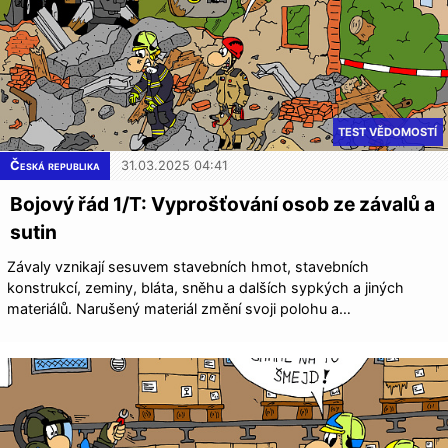
TEST VĚDOMOSTÍ
Česká republika
31.03.2025 04:41
Bojový řád 1/T: Vyprošťování osob ze závalů a
sutin
Závaly vznikají sesuvem stavebních hmot, stavebních
konstrukcí, zeminy, bláta, sněhu a dalších sypkých a jiných
materiálů. Narušený materiál změní svoji polohu a…