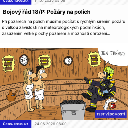
Česká republika
14.07.2026 05:08
Bojový řád 18/P: Požáry na polích
Při požárech na polích musíme počítat s rychlým šířením požáru
s velkou závislostí na meteorologických podmínkách,
zasažením velké plochy požárem a možností ohrožení…
TEST VĚDOMOSTÍ
Česká republika
24.06.2026 08:00