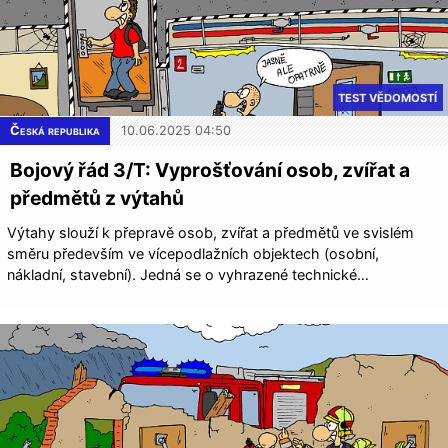
TEST VĚDOMOSTÍ
Česká republika
10.06.2025 04:50
Bojový řád 3/T: Vyprošťování osob, zvířat a
předmětů z výtahů
Výtahy slouží k přepravě osob, zvířat a předmětů ve svislém
směru především ve vícepodlažních objektech (osobní,
nákladní, stavební). Jedná se o vyhrazené technické…