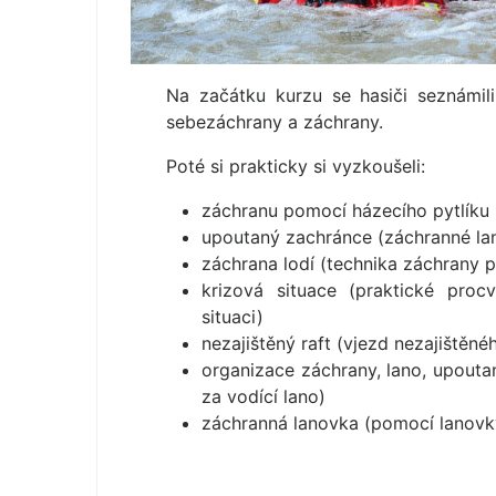
Na začátku kurzu se hasiči seznámili 
sebezáchrany a záchrany.
Poté si prakticky si vyzkoušeli:
záchranu pomocí házecího pytlíku 
upoutaný zachránce (záchranné lano
záchrana lodí (technika záchrany p
krizová situace (praktické proc
situaci)
nezajištěný raft (vjezd nezajištěné
organizace záchrany, lano, upoutan
za vodící lano)
záchranná lanovka (pomocí lanov