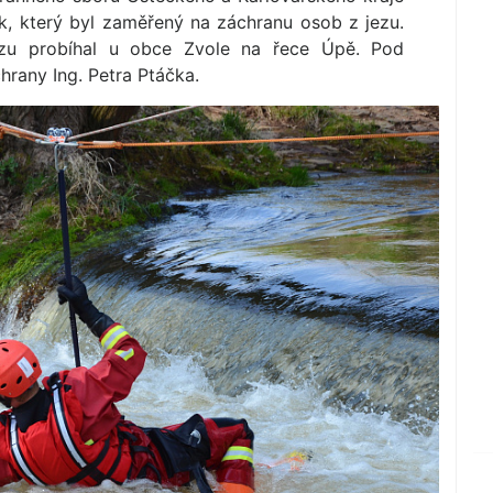
k, který byl zaměřený na záchranu osob z jezu.
zu probíhal u obce Zvole na řece Úpě. Pod
hrany Ing. Petra Ptáčka.