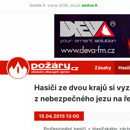
Neděle 9. srpna 2026,
slouží
směna A
.
POŽÁRY.cz
Zásahy
Hasi
Hasiči ze dvou krajů si v
z nebezpečného jezu na ř
15.04.2015 13:00
Profesionální hasiči z Hasičského zác