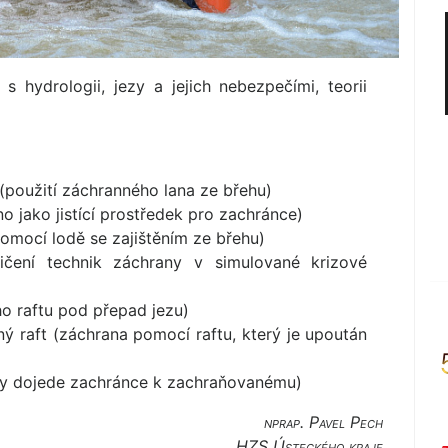
s hydrologii, jezy a jejich nebezpečími, teorii
(použití záchranného lana ze břehu)
 jako jistící prostředek pro zachránce)
omocí lodě se zajištěním ze břehu)
vičení technik záchrany v simulované krizové
ho raftu pod přepad jezu)
ý raft (záchrana pomocí raftu, který je upoután
ky dojede zachránce k zachraňovanému)
nprap. Pavel Pech
HZS Ústeckého kraje