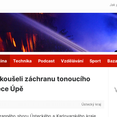
Jak 
čina
Technika
Podcast
Vzdělávání
Sport
Baza
yzkoušeli záchranu tonoucího
ece Úpě
Ústecký kraj
hranného sboru Ústeckého a Karlovarského kraje