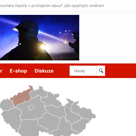
poznáte hasiče v prchajícím davu? Jde opačným směrem.
r
E-shop
Diskuze
🔍