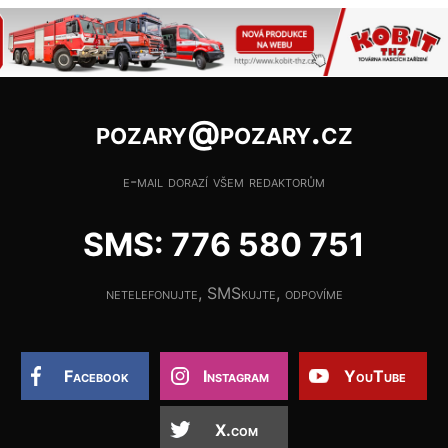
pozary@pozary.cz
e-mail dorazí všem redaktorům
SMS: 776 580 751
netelefonujte, SMSkujte, odpovíme
Facebook
Instagram
YouTube
X.com