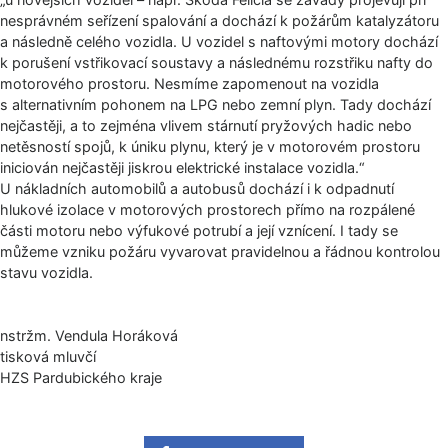
nesprávném seřízení spalování a dochází k požárům katalyzátoru
a následně celého vozidla. U vozidel s naftovými motory dochází
k porušení vstřikovací soustavy a následnému rozstřiku nafty do
motorového prostoru. Nesmíme zapomenout na vozidla
s alternativním pohonem na LPG nebo zemní plyn. Tady dochází
nejčastěji, a to zejména vlivem stárnutí pryžových hadic nebo
netěsností spojů, k úniku plynu, který je v motorovém prostoru
iniciován nejčastěji jiskrou elektrické instalace vozidla.“
U nákladních automobilů a autobusů dochází i k odpadnutí
hlukové izolace v motorových prostorech přímo na rozpálené
části motoru nebo výfukové potrubí a její vznícení. I tady se
můžeme vzniku požáru vyvarovat pravidelnou a řádnou kontrolou
stavu vozidla.
nstržm. Vendula Horáková
tisková mluvčí
HZS Pardubického kraje