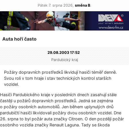
Pátek 7. srpna 2026,
směna B
.
Auta hoří často
29.08.2003 17:52
Pardubický kraj
Požáry dopravních prostředků likvidují hasiči téměř denně.
Svou roli v tom hraje i stav technických kontrol starších
vozidel.
Hasiči Pardubického kraje v posledních dnech zasahují stále
častěji u požárů dopravních prostředků. Jedná se zejména
o požáry osobních automobilů. Jen během uplynulých dnů
pardubičtí hasiči likvidovali požáry dvou osobních vozidel. Dne
26. srpna to byl požár auta značky Citroen. O den později požár
osobního vozidla značky Renault Laguna. Tady se škoda