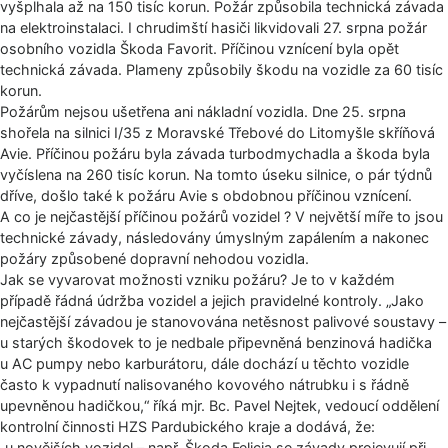
vyšplhala až na 150 tisíc korun. Požár způsobila technická závada
na elektroinstalaci. I chrudimští hasiči likvidovali 27. srpna požár
osobního vozidla Škoda Favorit. Příčinou vznícení byla opět
technická závada. Plameny způsobily škodu na vozidle za 60 tisíc
korun.
Požárům nejsou ušetřena ani nákladní vozidla. Dne 25. srpna
shořela na silnici I/35 z Moravské Třebové do Litomyšle skříňová
Avie. Příčinou požáru byla závada turbodmychadla a škoda byla
vyčíslena na 260 tisíc korun. Na tomto úseku silnice, o pár týdnů
dříve, došlo také k požáru Avie s obdobnou příčinou vznícení.
A co je nejčastější příčinou požárů vozidel ? V největší míře to jsou
technické závady, následovány úmyslným zapálením a nakonec
požáry způsobené dopravní nehodou vozidla.
Jak se vyvarovat možnosti vzniku požáru? Je to v každém
případě řádná údržba vozidel a jejich pravidelné kontroly. „Jako
nejčastější závadou je stanovována netěsnost palivové soustavy –
u starých škodovek to je nedbale připevněná benzinová hadička
u AC pumpy nebo karburátoru, dále dochází u těchto vozidle
často k vypadnutí nalisovaného kovového nátrubku i s řádně
upevněnou hadičkou,“ říká mjr. Bc. Pavel Nejtek, vedoucí oddělení
kontrolní činnosti HZS Pardubického kraje a dodává, že:
„u novějších vozidel – např. Škoda Felicia se závady projevují při