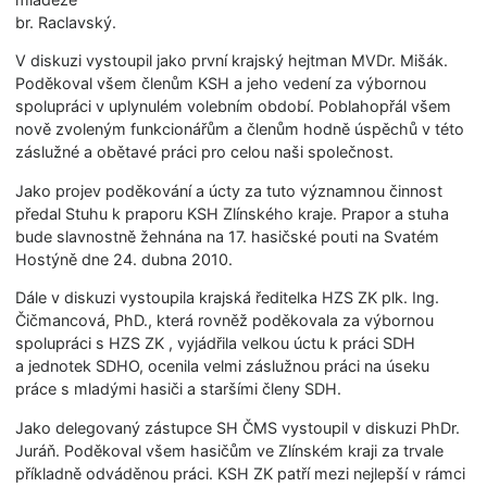
br. Raclavský.
V diskuzi vystoupil jako první krajský hejtman MVDr. Mišák.
Poděkoval všem členům KSH a jeho vedení za výbornou
spolupráci v uplynulém volebním období. Poblahopřál všem
nově zvoleným funkcionářům a členům hodně úspěchů v této
záslužné a obětavé práci pro celou naši společnost.
Jako projev poděkování a úcty za tuto významnou činnost
předal Stuhu k praporu KSH Zlínského kraje. Prapor a stuha
bude slavnostně žehnána na 17. hasičské pouti na Svatém
Hostýně dne 24. dubna 2010.
Dále v diskuzi vystoupila krajská ředitelka HZS ZK plk. Ing.
Čičmancová, PhD., která rovněž poděkovala za výbornou
spolupráci s HZS ZK , vyjádřila velkou úctu k práci SDH
a jednotek SDHO, ocenila velmi záslužnou práci na úseku
práce s mladými hasiči a staršími členy SDH.
Jako delegovaný zástupce SH ČMS vystoupil v diskuzi PhDr.
Juráň. Poděkoval všem hasičům ve Zlínském kraji za trvale
příkladně odváděnou práci. KSH ZK patří mezi nejlepší v rámci