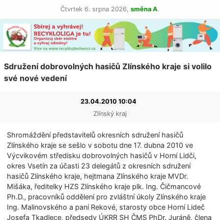
Čtvrtek 6. srpna 2026,
směna A
.
Sdružení dobrovolných hasičů Zlínského kraje si volilo
své nové vedení
23.04.2010 10:04
Zlínský kraj
Shromáždění představitelů okresních sdružení hasičů
Zlínského kraje se sešlo v sobotu dne 17. dubna 2010 ve
Výcvikovém středisku dobrovolných hasičů v Horní Lidči,
okres Vsetín za účasti 23 delegátů z okresních sdružení
hasičů Zlínského kraje, hejtmana Zlínského kraje MVDr.
Mišáka, ředitelky HZS Zlínského kraje plk. Ing. Čičmancové
Ph.D., pracovníků oddělení pro zvláštní úkoly Zlínského kraje
Ing. Malinovského a paní Rekové, starosty obce Horní Lideč
Josefa Tkadlece, předsedy ÚKRR SH ČMS PhDr. Juráně, člena