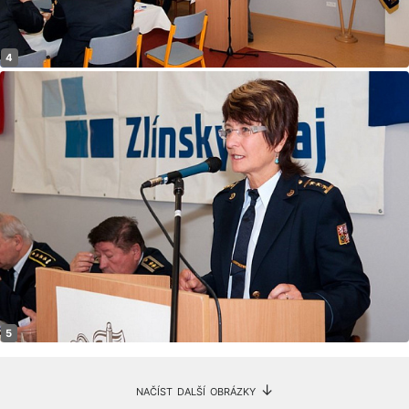
načíst další obrázky ↓