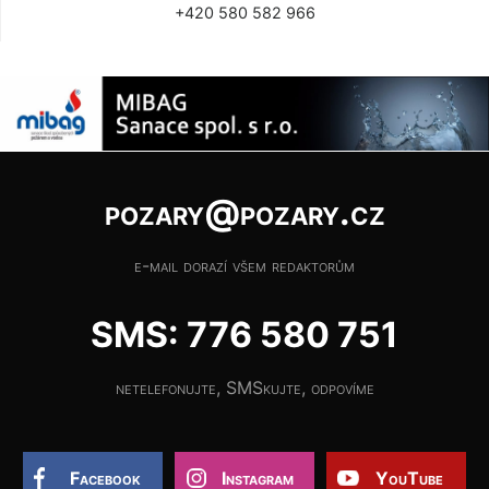
+420 580 582 966
pozary@pozary.cz
e-mail dorazí všem redaktorům
SMS: 776 580 751
netelefonujte, SMSkujte, odpovíme
Facebook
Instagram
YouTube