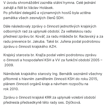
V úvodu shromáždění zazněla státní hymna. Celé jednání
zahájil a řídil br.Václav Holásek.
Po přivítání delegátů a významných hostů byla uctěna
památka všech zesnulých členů SDH.
Dále následovaly zprávy o činnosti jednotlivých krajských
odborných rad za uplynulé období. Za velitelskou radu
přednesl zprávu br. Kovář, za radu mládeže br. Raclavský a za
radu prevence br. Jakuba. Také br. Juřena podal podrobnou
zprávu o činnosti krajského AZH.
Krajský starosta br. Krajča podal velmi podrobnou zprávu
o činnosti a hospodaření KSH a VV za funkční období 2005 –
2009.
Náměstek krajského starosty Ing. Bernátík seznámil všechny
přítomné s hlavním zaměřením činnosti KSH do roku 2015,
plánem činnosti orgánů kraje a návrhem rozpočtu na
rok 2010.
Zprávu o činnosti krajské KRR za uplynulé volební období
přednesla předsedkyně této rady ses. Dýčková.