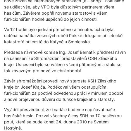
nově zřízen na internetových stránkách „e – shop". Pokusíme
se udělat vše, aby VPO byla důstojným partnerem všem
hasičům. Závěrem popřál novému starostovi a všem
funkcionářům hodně úspěchů do jejich činnosti.
Ve 12 hodin bylo jednání přerušeno a minutou ticha byla
uctěna památka zesnulých obětí Polské delegace při letecké
katastrofě při cestě do Katyně u Smolenska.
Předseda návrhové komise Ing. Josef Bernátík přednesl návrh
na usnesení ze Shromáždění představitelů OSH Zlínského
kraje. Usnesení bylo schváleno všemi přítomnými a stalo se
tak závazným pro nové volební období.
Závěr shromáždění provedl nový starosta KSH Zlínského
kraje br. Josef Krajča. Poděkoval všem odstupujícím
funkcionářům za poctivě odvedenou práci v minulém období
a nově projevenou důvěru do funkce krajského starosty.
Vyjádřil přesvědčení, že i nadále budeme naplňovat naše
hasičské heslo. Pozval všechny členy SDH na 17. hasičskou
pouť, která se bude konat 24. dubna 2010 na Svatém
Hostýně.