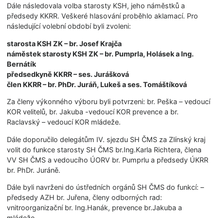
Dále následovala volba starosty KSH, jeho náměstků a
předsedy KKRR. Veškeré hlasování proběhlo aklamací. Pro
následující volební období byli zvoleni:
starosta KSH ZK – br. Josef Krajča
náměstek starosty KSH ZK – br. Pumprla, Holásek a Ing.
Bernátík
předsedkyně KKRR – ses. Jurášková
člen KKRR – br. PhDr. Juráň, Lukeš a ses. Tomáštíková
Za členy výkonného výboru byli potvrzeni: br. Peška – vedoucí
KOR velitelů, br. Jakuba -vedoucí KOR prevence a br.
Raclavský – vedoucí KOR mládeže.
Dále doporučilo delegátům IV. sjezdu SH ČMS za Zlínský kraj
volit do funkce starosty SH ČMS br.Ing.Karla Richtera, člena
VV SH ČMS a vedoucího ÚORV br. Pumprlu a předsedy ÚKRR
br. PhDr. Juráně.
Dále byli navrženi do ústředních orgánů SH ČMS do funkcí: –
předsedy AZH br. Juřena, členy odborných rad:
vnitroorganizační br. Ing.Hanák, prevence br.Jakuba a
mládeže