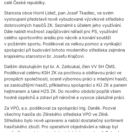
celé České republiky.
Starosta obce Horní Lideč, pan Josef Tkadlec, ve svém
vystoupení představil nově vybudované výcvikové středisko
dobrovolných hasičů ZK. Seznámil s účelem jeho využívání.
Dále nabídl možnost zapůjčování nářadí pro PS, využívání
celého sportovního areálu pro nácvik a konání soutěží
v požárním sportu. Poděkoval za velkou pomoc a vynikající
spolupráci při budování tohoto moderního střediska zejména
krajskému starostovi br. Josefu Krajčovi.
Dalším diskutujícím byl br. A. Zatloukal, člen VV SH ČMS.
Poděkoval celému KSH ZK za poctivou a obětavou práci ve
prospěch společnosti, ocenil výbornou práci s mladými hasiči,
se zasloužilými hasiči, příkladnou spolupráci s KÚ ZK a panem
hejtmanem a také HZS ZK. Do nového období popřál všem
hodně úspěchů a zdraví při náročné a vysoce záslužné práci.
Za VPO, a.s. poděkoval za spolupráci Ing. Daněk. Pozval
všechny hasiče do Zlínského střediska VPO ve Zlíně.
Středisko bylo nově upraveno a nabízí dostatečný sortiment
hasičského zboží. Pro operativní objednávání a nákup byl