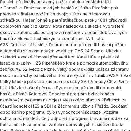
Po nich předvedly upravený požární útok předškolní děti
z Domažlic. Družstva mladých hasičů z jižního Plzeňska pak
předvedla štafetu požárních dvojic a útok se džberovou
stříkačkou. Hašení ohně s parní stříkačkou z roku 1881 předvedli
dobrovolní hasiči z Klatov. Poté následovala ukázka vyproštění
osoby z automobilu po dopravní nehodě v podání dobrovolných
hasičů z Blovic s technickým automobilem TA 1 Tatra
623. Dobrovolní hasiči z Dobřan potom předvedli hašení požáru
automobilu se svým novým vozidlem CAS 24 Scania. Ukázku
základní lezecké činnosti předvedl kpt. Karel Hůla z přeštické
lezecké skupiny HZS Plzeňského kraje s pomocí automobilového
žebříku AZ 52 Iveco z Plzně. Velký obdiv sklidila ukázka záchrany
osob ze střechy panelového domu s využitím vrtulníku W3A Sokol
Letky letecké pátrací a záchranné služby SAR Armády ČR z Plzně-
Líní. Ukázku hašení pěnou a Pyrocoolem předvedli dobrovolní
hasiči z Plzně-Koterova. Odpolední program byl zakončen
námětovým cvičením na objekt Městského úřadu v Přešticích za
účasti jednotek HZS a SDH a Záchrané služby z Přeštic. Součástí
odpoledního programu bylo i vyhodnocení soutěže „Požární
ochrana očima dětí“. Celý odpolední program bravurně moderoval
Petr Jančařík za pomoci velitele dobrovolných hasičů ze Stoda
Karla Sejpky. Večer pak následovala taneční zábava na přeštickém