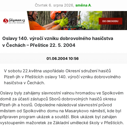
Čtvrtek 6. srpna 2026,
směna A
.
Oslavy 140. výročí vzniku dobrovolného hasičstva
v Čechách – Přeštice 22. 5. 2004
01.06.2004 10:56
V sobotu 22.května uspořádalo Okresní sdružení hasičů
Plzeň-jih v Přešticích oslavy 140. výročí vzniku dobrovolného
hasičstva v Čechách.
Oslavy byly zahájeny slavnostní valnou hromadou ve Spolkovém
domě za účasti zástupců Sborů dobrovolných hasičů okresu
Plzeň-jih a hostů. Odpoledne následoval slavnostní průvod
městem od Spolkového domu na Masarykovo náměstí, kde byl
připraven program ukázek a soutěží. Blok ukázek byl zahájen
vystoupením mažoretek ze Základní umělecké školy v Přešticích.