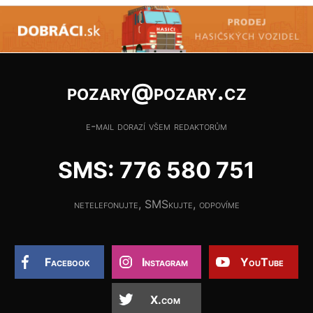
pozary@pozary.cz
e-mail dorazí všem redaktorům
SMS: 776 580 751
netelefonujte, SMSkujte, odpovíme
Facebook
Instagram
YouTube
X.com