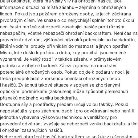
Další okolností, která má velký vliv na ohrožení hasičů, jsou
informace o situaci na místě zásahu – zejména o ohrožených
lidech. Pokud jsou požárem ohroženy osoby, je jejich záchrana
prvořadým cílem. Ve snaze o co nejrychlejší splnění tohoto úkolu
není často možné zabezpečit zasahující hasiče proti různým
nebezpečím, včetně nebezpečí ohrožení backdraftem. Není čas na
provedení odvětrání, zjišťování příznaků potenciálního backdraftu,
jištění vodními proudy při vnikání do místností a jiných opatření.
Místo, kde došlo k požáru a doba, kdy probíhá, jsou neméně
významné. Je velký rozdíl v taktice zásahu v průmyslovém
podniku a v obytné budově. Záleží zejména na množství
potenciálně ohrožených osob. Pokud dojde k požáru v noci, je
třeba předpokládat zhoršenou orientaci ohrožených osob
i hasičů. Zvládnutí takové situace v spojení se zhoršenými
optickými podmínkami (zakouření) může způsobit přehlédnutí
příznaků možného vzniku backdraftu.
Dostupné síly a prostředky předem určují volbu taktiky. Pokud
nepostačují síly pro záchranu osob i pro odvětrávání nebo není-li
jednotka vybavena výškovou technikou a ventilátory pro
provedení odvětrání, zvyšuje se nebezpečí vzniku backdraftu a tím
i ohrožení zasahujících hasičů.
Nebezpečí ohrožení hasičů backdraftem se snižuje zkušenostmi