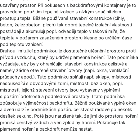
uzavřený prostor. Při pokusech s backdraftovými kontejnery je to
provedeno použitím tepelné izolace s nízkým součinitelem
prostupu tepla. Běžně používané stavební konstrukce (cihly,
beton, železobeton, plech) tak dobré tepelně izolační vlastnosti
postrádají a akumulují popř. odvádějí teplo v takové míře, že
teplota v požárem zasaženém prostoru klesne po určitém čase
pod teplotu vznícení.
Druhou limitující podmínkou je dostatečné utěsnění prostoru proti
přívodu vzduchu, který by udržel plamenné hoření. Tato podmínka
vyžaduje, aby byly ohraničující stavební konstrukce celistvé a
neměly žádné otevřené stavební otvory (např. okna, ventilační
průduchy apod.). Tuto podmínku splňují např. sklepy, místnosti
nesousedící s obvodovými zdmi, místnosti bez oken, popř.
místnosti, jejichž stavební otvory jsou vybaveny výplněmi
s požární odolností a podhledové prostory. I tato podmínka
způsobuje výjimečnost backdraftu. Běžně používané výplně oken
a dveří udrží v podmínkách požáru celistvost řádově po několik
desítek sekund. Poté jsou narušené tak, že jimi do prostoru hoření
proniká čerstvý vzduch a ven zplodiny hoření. Pokračuje tak
plamenné hoření a backdraft nemůže nastat.