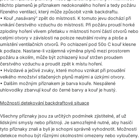
těchto plamenů je příznakem nedokonalého hoření a tedy požáru
řízeného ventilací, který může způsobit vznik backdraftu.
• Kouř „nasávaný“ zpět do místnosti. K tomuto jevu dochází při
vnikání čerstvého vzduchu do místnosti. Při požáru proudí horké
zplodiny hoření vlivem přetlaku v místnosti horní částí otvorů nebo
celými otvory v závislosti na poloze neutrální roviny a ploše a
umístění ventilačních otvorů. Po ochlazení pod 50o C kouř klesne
k podlaze. Nastane-li vzájemná výměna plynů mezi prostorem
požáru a okolím, může být zchlazený kouř stržen proudem
čerstvého vzduchu a proudit zpět k místu hoření.
• Hvízdavé a ječivé zvuky, které mohou vznikat při proudění
velkého množství stlačených plynů malými a úzkými otvory.
• Dalším možným příznakem je barva kouře. Nespálené
uhlovodíky zbarvují kouř do černé barvy a kouř je hustý.
Možnosti detekování backdraftové situace
Všechny příznaky jsou za určitých podmínek zjistitelné, ať už
lidskými smysly nebo přístroji. Je samozřejmě nutné, aby hasiči
tyto příznaky znali a byli je schopni správně vyhodnotit. Možnosti
detekce mohou být různými okolnostmi omezeny nebo vyloučeny.