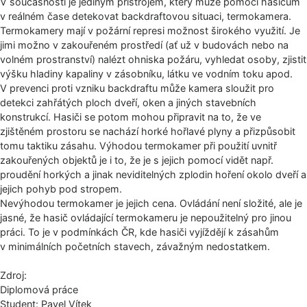
V současnosti je jediným přístrojem, který může pomoci hasičům
v reálném čase detekovat backdraftovou situaci, termokamera.
Termokamery mají v požární represi možnost širokého využití. Je
jimi možno v zakouřeném prostředí (ať už v budovách nebo na
volném prostranství) nalézt ohniska požáru, vyhledat osoby, zjistit
výšku hladiny kapaliny v zásobníku, látku ve vodním toku apod.
V prevenci proti vzniku backdraftu může kamera sloužit pro
detekci zahřátých ploch dveří, oken a jiných stavebních
konstrukcí. Hasiči se potom mohou připravit na to, že ve
zjištěném prostoru se nachází horké hořlavé plyny a přizpůsobit
tomu taktiku zásahu. Výhodou termokamer při použití uvnitř
zakouřených objektů je i to, že je s jejich pomocí vidět např.
proudění horkých a jinak neviditelných zplodin hoření okolo dveří a
jejich pohyb pod stropem.
Nevýhodou termokamer je jejich cena. Ovládání není složité, ale je
jasné, že hasič ovládající termokameru je nepoužitelný pro jinou
práci. To je v podmínkách ČR, kde hasiči vyjíždějí k zásahům
v minimálních početních stavech, závažným nedostatkem.
Zdroj:
Diplomová práce
Student: Pavel Vítek