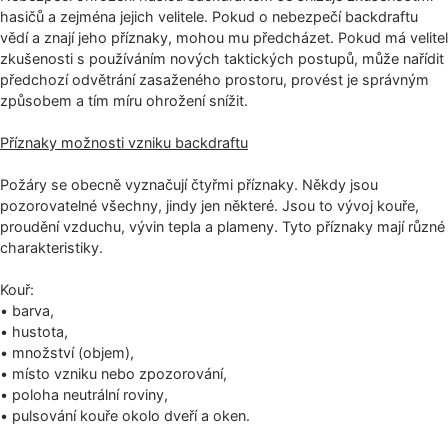
hasičů a zejména jejich velitele. Pokud o nebezpečí backdraftu
vědí a znají jeho příznaky, mohou mu předcházet. Pokud má velitel
zkušenosti s používáním nových taktických postupů, může nařídit
předchozí odvětrání zasaženého prostoru, provést je správným
způsobem a tím míru ohrožení snížit.
Příznaky možnosti vzniku backdraftu
Požáry se obecně vyznačují čtyřmi příznaky. Někdy jsou
pozorovatelné všechny, jindy jen některé. Jsou to vývoj kouře,
proudění vzduchu, vývin tepla a plameny. Tyto příznaky mají různé
charakteristiky.
Kouř:
• barva,
• hustota,
• množství (objem),
• místo vzniku nebo zpozorování,
• poloha neutrální roviny,
• pulsování kouře okolo dveří a oken.