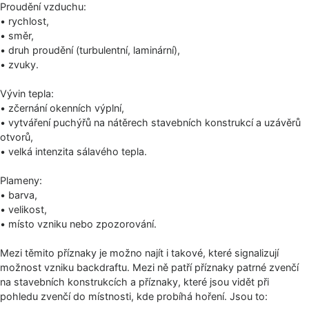
Proudění vzduchu:
• rychlost,
• směr,
• druh proudění (turbulentní, laminární),
• zvuky.
Vývin tepla:
• zčernání okenních výplní,
• vytváření puchýřů na nátěrech stavebních konstrukcí a uzávěrů
otvorů,
• velká intenzita sálavého tepla.
Plameny:
• barva,
• velikost,
• místo vzniku nebo zpozorování.
Mezi těmito příznaky je možno najít i takové, které signalizují
možnost vzniku backdraftu. Mezi ně patří příznaky patrné zvenčí
na stavebních konstrukcích a příznaky, které jsou vidět při
pohledu zvenčí do místnosti, kde probíhá hoření. Jsou to: