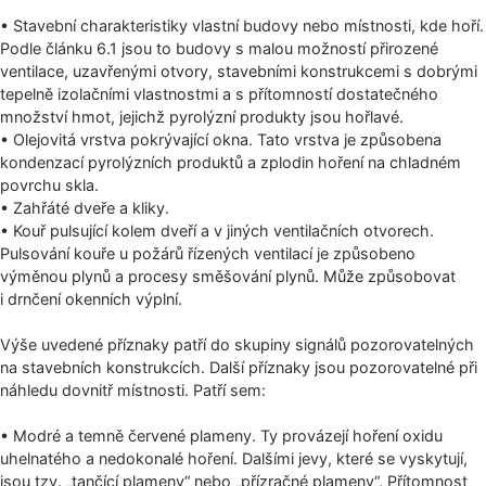
• Stavební charakteristiky vlastní budovy nebo místnosti, kde hoří.
Podle článku 6.1 jsou to budovy s malou možností přirozené
ventilace, uzavřenými otvory, stavebními konstrukcemi s dobrými
tepelně izolačními vlastnostmi a s přítomností dostatečného
množství hmot, jejichž pyrolýzní produkty jsou hořlavé.
• Olejovitá vrstva pokrývající okna. Tato vrstva je způsobena
kondenzací pyrolýzních produktů a zplodin hoření na chladném
povrchu skla.
• Zahřáté dveře a kliky.
• Kouř pulsující kolem dveří a v jiných ventilačních otvorech.
Pulsování kouře u požárů řízených ventilací je způsobeno
výměnou plynů a procesy směšování plynů. Může způsobovat
i drnčení okenních výplní.
Výše uvedené příznaky patří do skupiny signálů pozorovatelných
na stavebních konstrukcích. Další příznaky jsou pozorovatelné při
náhledu dovnitř místnosti. Patří sem:
• Modré a temně červené plameny. Ty provázejí hoření oxidu
uhelnatého a nedokonalé hoření. Dalšími jevy, které se vyskytují,
jsou tzv. „tančící plameny“ nebo „přízračné plameny“. Přítomnost