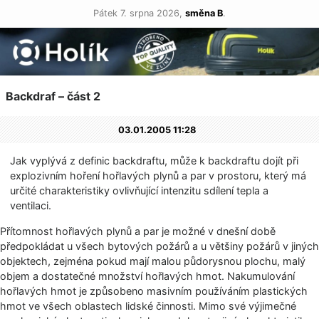
Pátek 7. srpna 2026,
směna B
.
Backdraf – část 2
03.01.2005 11:28
Jak vyplývá z definic backdraftu, může k backdraftu dojít při
explozivním hoření hořlavých plynů a par v prostoru, který má
určité charakteristiky ovlivňující intenzitu sdílení tepla a
ventilaci.
Přítomnost hořlavých plynů a par je možné v dnešní době
předpokládat u všech bytových požárů a u většiny požárů v jiných
objektech, zejména pokud mají malou půdorysnou plochu, malý
objem a dostatečné množství hořlavých hmot. Nakumulování
hořlavých hmot je způsobeno masivním používáním plastických
hmot ve všech oblastech lidské činnosti. Mimo své výjimečné