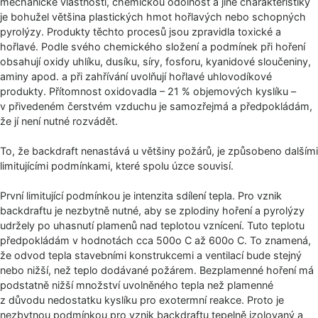
mechanické vlastnosti, chemickou odolnost a jiné charakteristiky
je bohužel většina plastických hmot hořlavých nebo schopných
pyrolýzy. Produkty těchto procesů jsou zpravidla toxické a
hořlavé. Podle svého chemického složení a podmínek při hoření
obsahují oxidy uhlíku, dusíku, síry, fosforu, kyanidové sloučeniny,
aminy apod. a při zahřívání uvolňují hořlavé uhlovodíkové
produkty. Přítomnost oxidovadla – 21 % objemových kyslíku –
v přivedeném čerstvém vzduchu je samozřejmá a předpokládám,
že jí není nutné rozvádět.
To, že backdraft nenastává u většiny požárů, je způsobeno dalšími
limitujícími podmínkami, které spolu úzce souvisí.
První limitující podmínkou je intenzita sdílení tepla. Pro vznik
backdraftu je nezbytně nutné, aby se zplodiny hoření a pyrolýzy
udržely po uhasnutí plamenů nad teplotou vznícení. Tuto teplotu
předpokládám v hodnotách cca 500o C až 600o C. To znamená,
že odvod tepla stavebními konstrukcemi a ventilací bude stejný
nebo nižší, než teplo dodávané požárem. Bezplamenné hoření má
podstatně nižší množství uvolněného tepla než plamenné
z důvodu nedostatku kyslíku pro exotermní reakce. Proto je
nezbytnou podmínkou pro vznik backdraftu tepelně izolovaný a