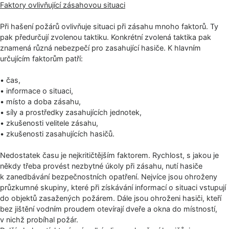
Faktory ovlivňující zásahovou situaci
Při hašení požárů ovlivňuje situaci při zásahu mnoho faktorů. Ty
pak předurčují zvolenou taktiku. Konkrétní zvolená taktika pak
znamená různá nebezpečí pro zasahující hasiče. K hlavním
určujícím faktorům patří:
• čas,
• informace o situaci,
• místo a doba zásahu,
• síly a prostředky zasahujících jednotek,
• zkušenosti velitele zásahu,
• zkušenosti zasahujících hasičů.
Nedostatek času je nejkritičtějším faktorem. Rychlost, s jakou je
někdy třeba provést nezbytné úkoly při zásahu, nutí hasiče
k zanedbávání bezpečnostních opatření. Nejvíce jsou ohroženy
průzkumné skupiny, které při získávání informací o situaci vstupují
do objektů zasažených požárem. Dále jsou ohroženi hasiči, kteří
bez jištění vodním proudem otevírají dveře a okna do místností,
v nichž probíhal požár.