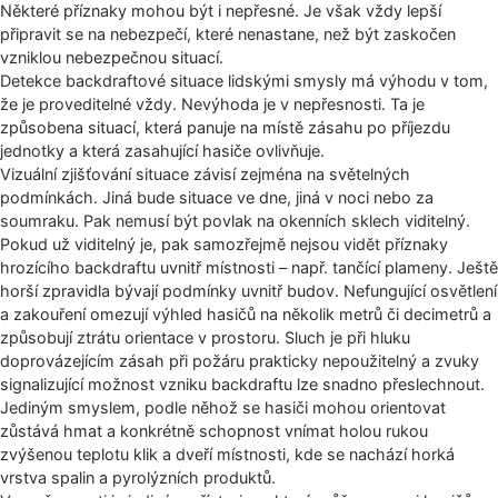
Některé příznaky mohou být i nepřesné. Je však vždy lepší
připravit se na nebezpečí, které nenastane, než být zaskočen
vzniklou nebezpečnou situací.
Detekce backdraftové situace lidskými smysly má výhodu v tom,
že je proveditelné vždy. Nevýhoda je v nepřesnosti. Ta je
způsobena situací, která panuje na místě zásahu po příjezdu
jednotky a která zasahující hasiče ovlivňuje.
Vizuální zjišťování situace závisí zejména na světelných
podmínkách. Jiná bude situace ve dne, jiná v noci nebo za
soumraku. Pak nemusí být povlak na okenních sklech viditelný.
Pokud už viditelný je, pak samozřejmě nejsou vidět příznaky
hrozícího backdraftu uvnitř místnosti – např. tančící plameny. Ještě
horší zpravidla bývají podmínky uvnitř budov. Nefungující osvětlení
a zakouření omezují výhled hasičů na několik metrů či decimetrů a
způsobují ztrátu orientace v prostoru. Sluch je při hluku
doprovázejícím zásah při požáru prakticky nepoužitelný a zvuky
signalizující možnost vzniku backdraftu lze snadno přeslechnout.
Jediným smyslem, podle něhož se hasiči mohou orientovat
zůstává hmat a konkrétně schopnost vnímat holou rukou
zvýšenou teplotu klik a dveří místnosti, kde se nachází horká
vrstva spalin a pyrolýzních produktů.