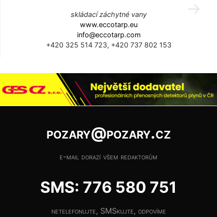
skládací záchytné vany
www.eccotarp.eu
info@eccotarp.com
+420 325 514 723, +420 737 802 153
pozary@pozary.cz
e-mail dorazí všem redaktorům
SMS: 776 580 751
netelefonujte, SMSkujte, odpovíme