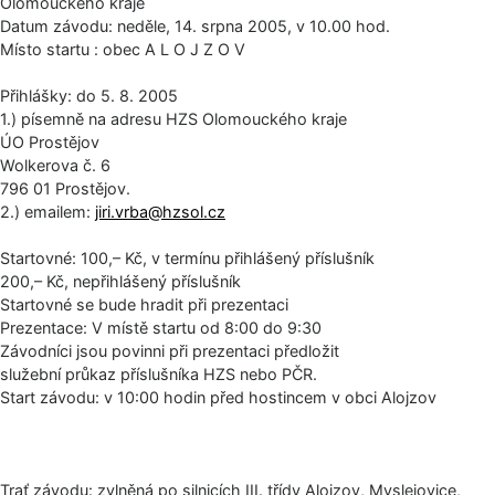
Olomouckého kraje
Datum závodu: neděle, 14. srpna 2005, v 10.00 hod.
Místo startu : obec A L O J Z O V
Přihlášky: do 5. 8. 2005
1.) písemně na adresu HZS Olomouckého kraje
ÚO Prostějov
Wolkerova č. 6
796 01 Prostějov.
2.) emailem:
jiri.vrba@
hzsol.cz
Startovné: 100,– Kč, v termínu přihlášený příslušník
200,– Kč, nepřihlášený příslušník
Startovné se bude hradit při prezentaci
Prezentace: V místě startu od 8:00 do 9:30
Závodníci jsou povinni při prezentaci předložit
služební průkaz příslušníka HZS nebo PČR.
Start závodu: v 10:00 hodin před hostincem v obci Alojzov
Trať závodu: zvlněná po silnicích III. třídy Alojzov, Myslejovice,