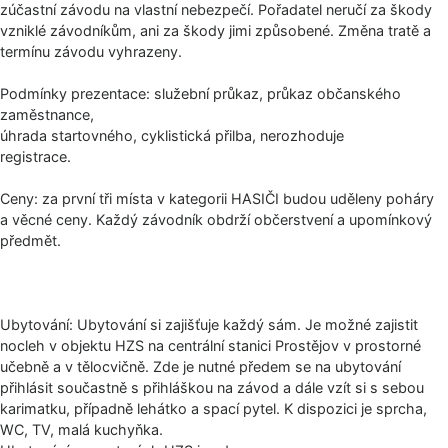
zúčastní závodu na vlastní nebezpečí. Pořadatel neručí za škody
vzniklé závodníkům, ani za škody jimi způsobené. Změna tratě a
termínu závodu vyhrazeny.
Podmínky prezentace: služební průkaz, průkaz občanského
zaměstnance,
úhrada startovného, cyklistická přilba, nerozhoduje
registrace.
Ceny: za první tři místa v kategorii HASIČI budou uděleny poháry
a věcné ceny. Každý závodník obdrží občerstvení a upomínkový
předmět.
Ubytování: Ubytování si zajišťuje každý sám. Je možné zajistit
nocleh v objektu HZS na centrální stanici Prostějov v prostorné
učebně a v tělocvičně. Zde je nutné předem se na ubytování
přihlásit součastně s přihláškou na závod a dále vzít si s sebou
karimatku, případně lehátko a spací pytel. K dispozici je sprcha,
WC, TV, malá kuchyňka.