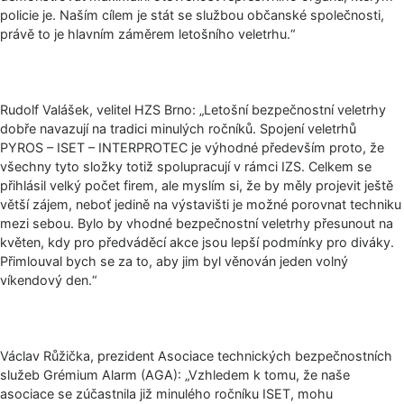
policie je. Naším cílem je stát se službou občanské společnosti,
právě to je hlavním záměrem letošního veletrhu.“
Rudolf Valášek, velitel HZS Brno: „Letošní bezpečnostní veletrhy
dobře navazují na tradici minulých ročníků. Spojení veletrhů
PYROS – ISET – INTERPROTEC je výhodné především proto, že
všechny tyto složky totiž spolupracují v rámci IZS. Celkem se
přihlásil velký počet firem, ale myslím si, že by měly projevit ještě
větší zájem, neboť jedině na výstavišti je možné porovnat techniku
mezi sebou. Bylo by vhodné bezpečnostní veletrhy přesunout na
květen, kdy pro předváděcí akce jsou lepší podmínky pro diváky.
Přimlouval bych se za to, aby jim byl věnován jeden volný
víkendový den.“
Václav Růžička, prezident Asociace technických bezpečnostních
služeb Grémium Alarm (AGA): „Vzhledem k tomu, že naše
asociace se zúčastnila již minulého ročníku ISET, mohu