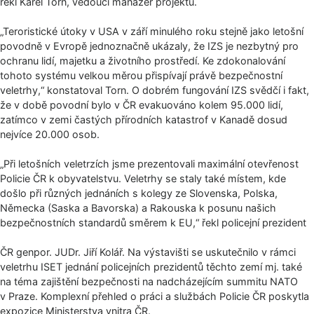
řekl Karel Torn, vedoucí manažer projektu.
„Teroristické útoky v USA v září minulého roku stejně jako letošní
povodně v Evropě jednoznačně ukázaly, že IZS je nezbytný pro
ochranu lidí, majetku a životního prostředí. Ke zdokonalování
tohoto systému velkou měrou přispívají právě bezpečnostní
veletrhy,“ konstatoval Torn. O dobrém fungování IZS svědčí i fakt,
že v době povodní bylo v ČR evakuováno kolem 95.000 lidí,
zatímco v zemi častých přírodních katastrof v Kanadě dosud
nejvíce 20.000 osob.
„Při letošních veletrzích jsme prezentovali maximální otevřenost
Policie ČR k obyvatelstvu. Veletrhy se staly také místem, kde
došlo při různých jednáních s kolegy ze Slovenska, Polska,
Německa (Saska a Bavorska) a Rakouska k posunu našich
bezpečnostních standardů směrem k EU,“ řekl policejní prezident
ČR genpor. JUDr. Jiří Kolář. Na výstavišti se uskutečnilo v rámci
veletrhu ISET jednání policejních prezidentů těchto zemí mj. také
na téma zajištění bezpečnosti na nadcházejícím summitu NATO
v Praze. Komplexní přehled o práci a službách Policie ČR poskytla
expozice Ministerstva vnitra ČR.