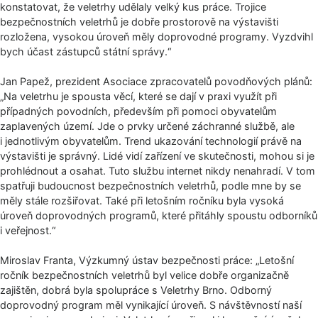
konstatovat, že veletrhy udělaly velký kus práce. Trojice
bezpečnostních veletrhů je dobře prostorově na výstavišti
rozložena, vysokou úroveň měly doprovodné programy. Vyzdvihl
bych účast zástupců státní správy.“
Jan Papež, prezident Asociace zpracovatelů povodňových plánů:
„Na veletrhu je spousta věcí, které se dají v praxi využít při
případných povodních, především při pomoci obyvatelům
zaplavených území. Jde o prvky určené záchranné službě, ale
i jednotlivým obyvatelům. Trend ukazování technologií právě na
výstavišti je správný. Lidé vidí zařízení ve skutečnosti, mohou si je
prohlédnout a osahat. Tuto službu internet nikdy nenahradí. V tom
spatřuji budoucnost bezpečnostních veletrhů, podle mne by se
měly stále rozšiřovat. Také při letošním ročníku byla vysoká
úroveň doprovodných programů, které přitáhly spoustu odborníků
i veřejnost.“
Miroslav Franta, Výzkumný ústav bezpečnosti práce: „Letošní
ročník bezpečnostních veletrhů byl velice dobře organizačně
zajištěn, dobrá byla spolupráce s Veletrhy Brno. Odborný
doprovodný program měl vynikající úroveň. S návštěvností naší