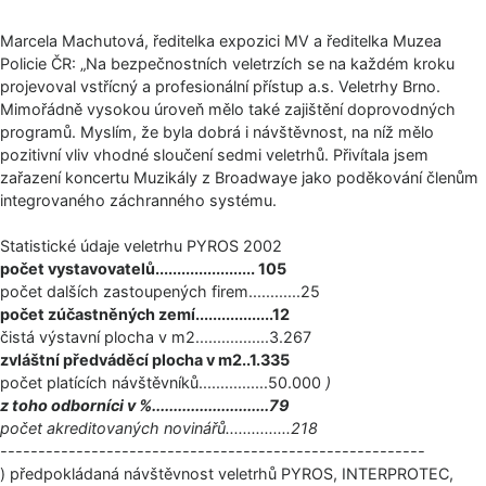
Marcela Machutová, ředitelka expozici MV a ředitelka Muzea
Policie ČR: „Na bezpečnostních veletrzích se na každém kroku
projevoval vstřícný a profesionální přístup a.s. Veletrhy Brno.
Mimořádně vysokou úroveň mělo také zajištění doprovodných
programů. Myslím, že byla dobrá i návštěvnost, na níž mělo
pozitivní vliv vhodné sloučení sedmi veletrhů. Přivítala jsem
zařazení koncertu Muzikály z Broadwaye jako poděkování členům
integrovaného záchranného systému.
Statistické údaje veletrhu PYROS 2002
počet vystavovatelů­.............­.......... 105
počet dalších zastoupených firem............25
počet zúčastněných zemí.........­.........12
čistá výstavní plocha v m2.........­........3.267
zvláštní předváděcí plocha v m2..1.335
počet platících návštěvníků..­.............­.50.000
)
z toho odborníci v %............­.............­..79
počet akreditovaných novinářů.....­..........218
--------------------------------------------------------
) předpokládaná návštěvnost veletrhů PYROS, INTERPROTEC,