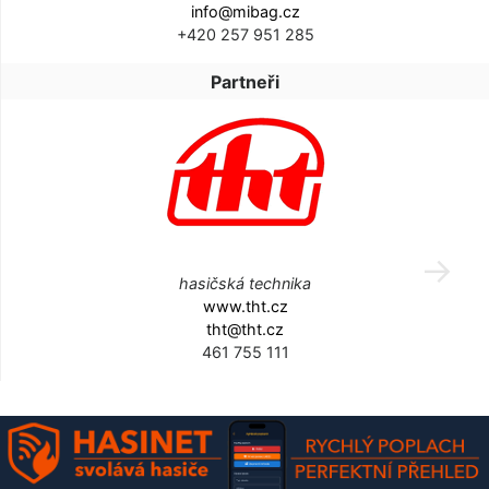
info@mibag.cz
+420 257 951 285
Partneři
hasičská technika
www.tht.cz
tht@tht.cz
461 755 111