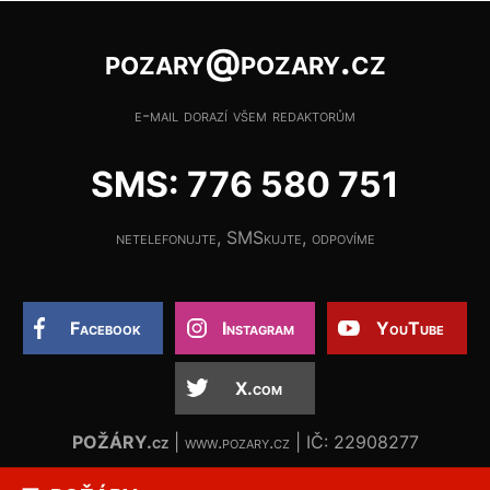
pozary@pozary.cz
e-mail dorazí všem redaktorům
SMS: 776 580 751
netelefonujte, SMSkujte, odpovíme
Facebook
Instagram
YouTube
X.com
POŽÁRY.cz
| www.pozary.cz | IČ: 22908277