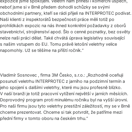
expozice jsme spokojeni. Veletrh nám přinesl i komerční úspěch,
neboť jsme si v Brně předem dohodli schůzky se svými
obchodními partnery, kteří se rádi přijeli na INTERPROTEC podívat.
Naši klienti z inspektorátů bezpečnosti práce měli totiž po
prohlídkách expozic na nás ihned konkrétní požadavky z oborů
stavebnictví, strojírenství apod. Šlo o cenné poznatky, bez osvěty
nelze naši práci dělat. Také chvátá úprava legislativy související
s našim vstupem do EU. Tomu právě letošní veletrhy velice
napomohly. Už se těšíme na příští ročník.“
Vladimír Sosnovec , firma 3M Česko, s.r.o.: „Rozhodně oceňuji
posunutí veletrhu INTERPROTEC z jarního na podzimní termín a
jeho spojení s dalšími veletrhy, které mu jsou profesně blízko.
V naší branži je totiž pracovní vytížení největší v jarních měsících.
Doprovodný program proti minulému ročníku byl na vyšší úrovni.
Pro naši firmu jsou tyto veletrhy prestižní záležitostí, my se v Brně
chceme prezentovat. Chceme si tak potvrdit, že patříme mezi
přední firmy v tomto oboru na českém trhu.“