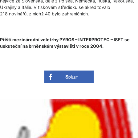
nejvíce ze Slovenska, dále z Polska, Německa, Ruska, Rakouska,
Ukrajiny a Itálie. V tiskovém středisku se akreditovalo
218 novinářů, z nichž 40 bylo zahraničních.
Příští mezinárodní veletrhy PYROS – INTERPROTEC – ISET se
uskuteční na brněnském výstavišti v roce 2004.
Sdílet