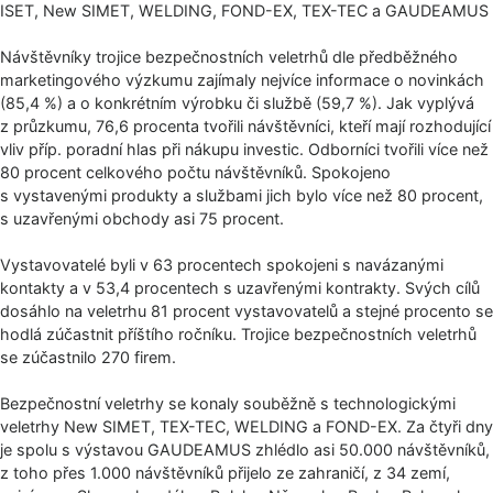
ISET, New SIMET, WELDING, FOND-EX, TEX-TEC a GAUDEAMUS
Návštěvníky trojice bezpečnostních veletrhů dle předběžného
marketingového výzkumu zajímaly nejvíce informace o novinkách
(85,4 %) a o konkrétním výrobku či službě (59,7 %). Jak vyplývá
z průzkumu, 76,6 procenta tvořili návštěvníci, kteří mají rozhodující
vliv příp. poradní hlas při nákupu investic. Odborníci tvořili více než
80 procent celkového počtu návštěvníků. Spokojeno
s vystavenými produkty a službami jich bylo více než 80 procent,
s uzavřenými obchody asi 75 procent.
Vystavovatelé byli v 63 procentech spokojeni s navázanými
kontakty a v 53,4 procentech s uzavřenými kontrakty. Svých cílů
dosáhlo na veletrhu 81 procent vystavovatelů a stejné procento se
hodlá zúčastnit příštího ročníku. Trojice bezpečnostních veletrhů
se zúčastnilo 270 firem.
Bezpečnostní veletrhy se konaly souběžně s technologickými
veletrhy New SIMET, TEX-TEC, WELDING a FOND-EX. Za čtyři dny
je spolu s výstavou GAUDEAMUS zhlédlo asi 50.000 návštěvníků,
z toho přes 1.000 návštěvníků přijelo ze zahraničí, z 34 zemí,