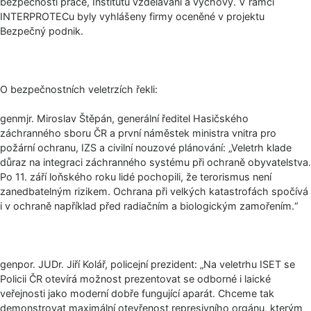
bezpečnosti práce, Institutu vzdělávání a výchovy. V rámci
INTERPROTECu byly vyhlášeny firmy oceněné v projektu
Bezpečný podnik.
O bezpečnostních veletrzích řekli:
genmjr. Miroslav Štěpán, generální ředitel Hasičského
záchranného sboru ČR a první náměstek ministra vnitra pro
požární ochranu, IZS a civilní nouzové plánování: „Veletrh klade
důraz na integraci záchranného systému při ochraně obyvatelstva.
Po 11. září loňského roku lidé pochopili, že terorismus není
zanedbatelným rizikem. Ochrana při velkých katastrofách spočívá
i v ochraně například před radiačním a biologickým zamořením.“
genpor. JUDr. Jiří Kolář, policejní prezident: „Na veletrhu ISET se
Policii ČR otevírá možnost prezentovat se odborné i laické
veřejnosti jako moderní dobře fungující aparát. Chceme tak
demonstrovat maximální otevřenost represivního orgánu, kterým