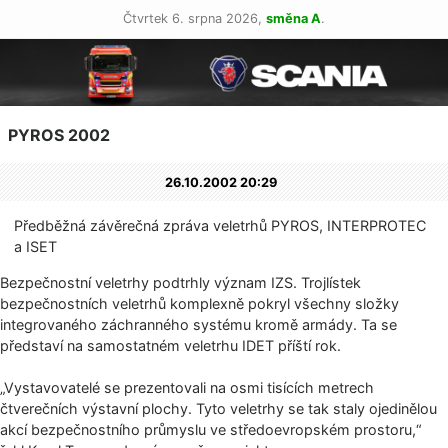
Čtvrtek 6. srpna 2026,
směna A
.
PYROS 2002
26.10.2002 20:29
Předběžná závěrečná zpráva veletrhů PYROS, INTERPROTEC
a ISET
Bezpečnostní veletrhy podtrhly význam IZS. Trojlístek
bezpečnostních veletrhů komplexně pokryl všechny složky
integrovaného záchranného systému kromě armády. Ta se
představí na samostatném veletrhu IDET příští rok.
„Vystavovatelé se prezentovali na osmi tisících metrech
čtverečních výstavní plochy. Tyto veletrhy se tak staly ojedinělou
akcí bezpečnostního průmyslu ve středoevropském prostoru,“