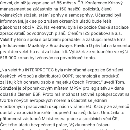
úrovni, do níž je zapojeno už 85 měst v ČR. Konference Krizový
management se zúčastnilo na 150 hasičů, policistů, členů
vojenských složek, státní správy a samosprávy. Účastníci byli
informování, jak se po zrušení okresních úřadů bude řešit
působnost obcí v IZS. Na veletrhu byla i expozice České asociace
zpracovatelů povodňových plánů. Členům IZS poděkovala a.s.
Veletrhy Brno spolu s ostatními pořadateli a zástupci města Brna
představením Muzikály z Broadwaye. Pavilon D přivítal na koncertu
první den veletrhu na dva tisíce lidí. Výtěžek ze vstupného ve výši
516.000 korun byl věnován na povodňové konto.
„Na veletrhu INTERPROTEC byla mimořádná expozice Sdružení
českých výrobců a distributorů OOPP, technologií a produktů
zajišťujících ochranu osob a majetku Czech Protect,“ uvedl Torn.
Sdružení je připomínkovým místem MPSV pro legislativu v dané
oblasti a členem ESF. Proto má možnost aktivně spolupracovat na
tvorbě nových evropských norem a účastnit se jednání
v odborných pracovních skupinách v rámci EU. Každý ze zájemců
dostal v expozici konkrétní odpověď na svůj dotaz. Umožnila to
přítomnost zástupců Ministerstva práce a sociálních věcí ČR,
Českého úřadu bezpečnosti práce, Výzkumného ústavu