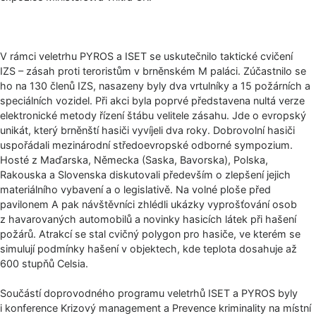
V rámci veletrhu PYROS a ISET se uskutečnilo taktické cvičení
IZS – zásah proti teroristům v brněnském M paláci. Zúčastnilo se
ho na 130 členů IZS, nasazeny byly dva vrtulníky a 15 požárních a
speciálních vozidel. Při akci byla poprvé představena nultá verze
elektronické metody řízení štábu velitele zásahu. Jde o evropský
unikát, který brněnští hasiči vyvíjeli dva roky. Dobrovolní hasiči
uspořádali mezinárodní středoevropské odborné sympozium.
Hosté z Maďarska, Německa (Saska, Bavorska), Polska,
Rakouska a Slovenska diskutovali především o zlepšení jejich
materiálního vybavení a o legislativě. Na volné ploše před
pavilonem A pak návštěvníci zhlédli ukázky vyprošťování osob
z havarovaných automobilů a novinky hasicích látek při hašení
požárů. Atrakcí se stal cvičný polygon pro hasiče, ve kterém se
simulují podmínky hašení v objektech, kde teplota dosahuje až
600 stupňů Celsia.
Součástí doprovodného programu veletrhů ISET a PYROS byly
i konference Krizový management a Prevence kriminality na místní