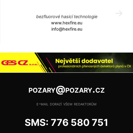
bezfluorové hasicí technologie
www.hexfire.eu
info@hexfire.eu
pozary@pozary.cz
e-mail dorazí všem redaktorům
SMS: 776 580 751