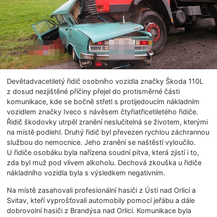
Devětadvacetiletý řidič osobního vozidla značky Škoda 110L
z dosud nezjištěné příčiny přejel do protisměrné části
komunikace, kde se bočně střetl s protijedoucím nákladním
vozidlem značky Iveco s návěsem čtyřiatřicetiletého řidiče.
Řidič škodovky utrpěl zranění neslučitelná se životem, kterými
na místě podlehl. Druhý řidič byl převezen rychlou záchrannou
službou do nemocnice. Jeho zranění se naštěstí vyloučilo.
U řidiče osobáku byla nařízena soudní pitva, která zjistí i to,
zda byl muž pod vlivem alkoholu. Dechová zkouška u řidiče
nákladního vozidla byla s výsledkem negativním.
Na místě zasahovali profesionální hasiči z Ústí nad Orlicí a
Svitav, kteří vyprošťovali automobily pomocí jeřábu a dále
dobrovolní hasiči z Brandýsa nad Orlicí. Komunikace byla