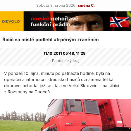
Sobota 8. srpna 2026,
směna C
.
Řidič na místě podlehl utrpěným zraněním
11.10.2011 05:48,
11:28
Pardubický kraj
V pondělí 10. října, minutu po patnácté hodině, byla na
operační a informační středisko hasičů oznámena těžká
dopravní nehoda, jež se stala ve Velké Skrovnici – na silnici
z Rozsochy na Choceň.