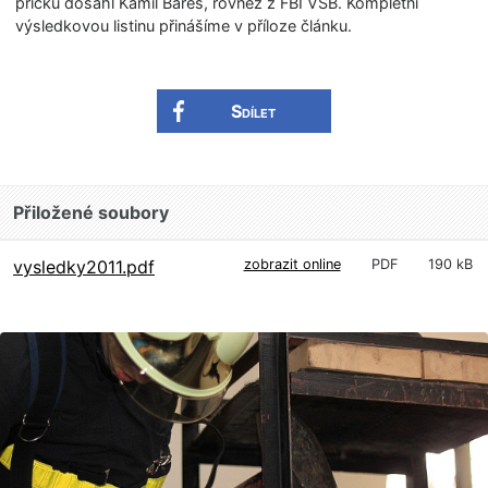
příčku dosáhl Kamil Bareš, rovněž z FBI VŠB. Kompletní
výsledkovou listinu přinášíme v příloze článku.
Sdílet
Přiložené soubory
vysledky2011.pdf
zobrazit online
PDF
190 kB