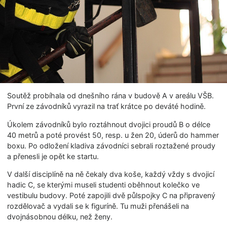
Soutěž probíhala od dnešního rána v budově A v areálu VŠB.
První ze závodníků vyrazil na trať krátce po deváté hodině.
Úkolem závodníků bylo roztáhnout dvojici proudů B o délce
40 metrů a poté provést 50, resp. u žen 20, úderů do hammer
boxu. Po odložení kladiva závodníci sebrali roztažené proudy
a přenesli je opět ke startu.
V další disciplíně na ně čekaly dva koše, každý vždy s dvojicí
hadic C, se kterými museli studenti oběhnout kolečko ve
vestibulu budovy. Poté zapojili dvě půlspojky C na připravený
rozdělovač a vydali se k figuríně. Tu muži přenášeli na
dvojnásobnou délku, než ženy.