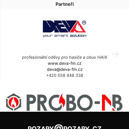
Partneři
profesionální oděvy pro hasiče a obuv HAIX
www.deva-fm.cz
deva@deva-fm.cz
+420 558 448 338
pozary@pozary.cz