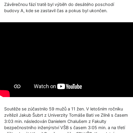
Závěrečnou fází tratě byl výběh do desátého poschodí
budovy A, kde se zastavil čas a pokus byl ukončen.
Soutěže se zúčastnilo 59 mužů a 11 žen. V letošním ročníku
zvítězil Jakub Šubrt z Univerzity Tomáše Bati ve Zlíně s časem
3:03 min. následován Danielem Chalušem z Fakulty
bezpečnostního inženýrství VŠB s časem 3:05 min. a na třetí