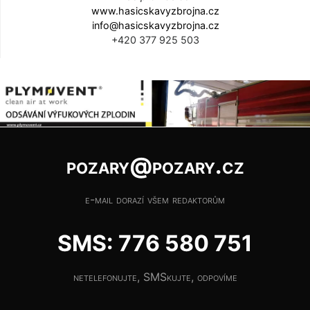
www.hasicskavyzbrojna.cz
info@hasicskavyzbrojna.cz
+420 377 925 503
pozary@pozary.cz
e-mail dorazí všem redaktorům
SMS: 776 580 751
netelefonujte, SMSkujte, odpovíme