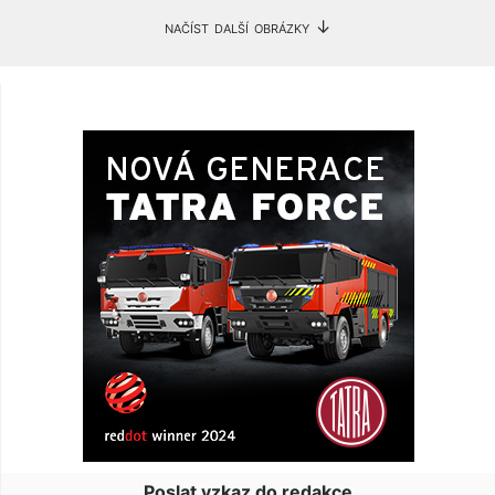
načíst další obrázky ↓
Poslat vzkaz do redakce