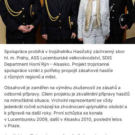
Spolupráce probíhá v trojúhelníku Hasičský záchranný sbor
hl. m. Prahy, ASS Lucemburské velkovévodství, SDIS
Department Horní Rýn – Alsasko. Projekt trojstranné
spolupráce vznikl z potřeby propojit zásahové hasiče
z různých regionů a měst.
Obsahově je zaměřen na výměnu zkušeností ze zásahů a
odborné přípravy. Cílem projektu je zkvalitnění přípravy hasičů
na mimořádné situace. Vrcholní reprezentanti se vždy
jedenkrát ročně scházejí ke zhodnocení uplynulého období a
k přípravě na další roky. První schůzka se konala
v Lucembursku 2009, další v Alsasku 2010, poslední letos
v Praze.