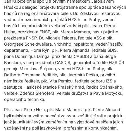
Jan Kubice přijal spolu s prvním náměstkem Jaroslavem
Hruškou delegaci projektu trojstranné spolupráce zásahových
hasičů na regionální úrovni v čele s Dr. Zdislavou Tesařovou,
vedoucí mezinárodních projektů HZS hl.m. Prahy, vedení
hasičů Lucemburského velkovévodství plk. Jeana-Pierra
Heina, prezidenta FNSP, plk. Marca Mamera, nastupujícího
prezidenta FNSP, Dr. Michela Feidera, ředitele ASS a plk.
Georgese Scheidweilera, vrchního inspektora, vedení hasičů
departmentu Horní Rýn, plk. Pierra Almanda, ředitele SDIS,
pana Dominiqua Dirriga, prezidenta CASDIS a pana Serge
Baeslera, vice-prezidenta CASDIS, generálního ředite HZS ČR
genmjr. Miroslava Štěpána, vedení HZS hl.m. Prahy, plk.
Dalibora Gosmana, ředitele, plk. Jaromíra Peška, prvního
náměstka ředitele, plk. Víta Pernicu, ředitele odboru IZS a
zástupce Hasičské stanice Pražský hrad, Radka Stránského,
velitele, Zdeňka Šlehofera, velitele družstva a Pavla Motyčku,
operačního technika.
Plk. Jean-Pierre Hein, plk. Marc Mamer a plk. Pierre Almand
byli ministrem vnitra oceněni za svou zaštiťující roli v projektu,
jenž je unikátní svým zaměřením na výjezdové hasiče a jejich
vzdělávání na poli jazykovém, profesním a komunikačním.