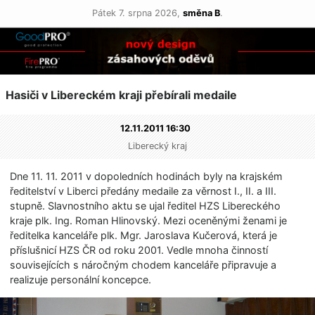
Pátek 7. srpna 2026,
směna B
.
Hasiči v Libereckém kraji přebírali medaile
12.11.2011 16:30
Liberecký kraj
Dne 11. 11. 2011 v dopoledních hodinách byly na krajském
ředitelství v Liberci předány medaile za věrnost I., II. a III.
stupně. Slavnostního aktu se ujal ředitel HZS Libereckého
kraje plk. Ing. Roman Hlinovský. Mezi oceněnými ženami je
ředitelka kanceláře plk. Mgr. Jaroslava Kučerová, která je
příslušnicí HZS ČR od roku 2001. Vedle mnoha činností
souvisejících s náročným chodem kanceláře připravuje a
realizuje personální koncepce.