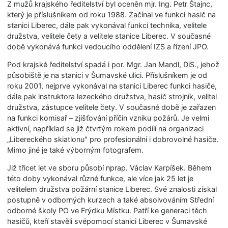
Z mužů krajského ředitelství byl oceněn mjr. Ing. Petr Štajnc,
který je příslušníkem od roku 1988. Začínal ve funkci hasič na
stanici Liberec, dále pak vykonával funkci technika, velitele
družstva, velitele čety a velitele stanice Liberec. V současné
době vykonává funkci vedoucího oddělení IZS a řízení JPO.
Pod krajské ředitelství spadá i por. Mgr. Jan Mandl, DiS., jehož
působiště je na stanici v Šumavské ulici. Příslušníkem je od
roku 2001, nejprve vykonával na stanici Liberec funkci hasiče,
dále pak instruktora lezeckého družstva, hasič strojník, velitel
družstva, zástupce velitele čety. V současné době je zařazen
na funkci komisař – zjišťování příčin vzniku požárů. Je velmi
aktivní, například se již čtvrtým rokem podílí na organizaci
„Libereckého skiatlonu" pro profesionální i dobrovolné hasiče.
Mimo jiné je také výborným fotografem.
Již třicet let ve sboru působí nprap. Václav Karpíšek. Během
této doby vykonával různé funkce, ale více jak 25 let je
velitelem družstva požární stanice Liberec. Své znalosti získal
postupně v odborných kurzech a také absolvováním Střední
odborné školy PO ve Frýdku Místku. Patří ke generaci těch
hasičů, kteří stavěli svépomocí stanici Liberec v Šumavské