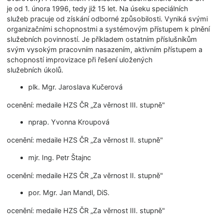
je od 1. února 1996, tedy již 15 let. Na úseku speciálních
služeb pracuje od získání odborné způsobilosti. Vyniká svými
organizačními schopnostmi a systémovým přístupem k plnění
služebních povinností. Je příkladem ostatním příslušníkům
svým vysokým pracovním nasazením, aktivním přístupem a
schopností improvizace při řešení uložených
služebních úkolů.
plk. Mgr. Jaroslava Kučerová
ocenění: medaile HZS ČR „Za věrnost III. stupně"
nprap. Yvonna Kroupová
ocenění: medaile HZS ČR „Za věrnost II. stupně"
mjr. Ing. Petr Štajnc
ocenění: medaile HZS ČR „Za věrnost II. stupně"
por. Mgr. Jan Mandl, DiS.
ocenění: medaile HZS ČR „Za věrnost III. stupně"