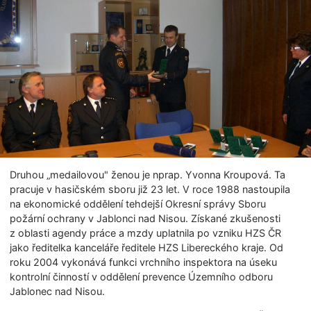
Druhou „medailovou" ženou je nprap. Yvonna Kroupová. Ta
pracuje v hasičském sboru již 23 let. V roce 1988 nastoupila
na ekonomické oddělení tehdejší Okresní správy Sboru
požární ochrany v Jablonci nad Nisou. Získané zkušenosti
z oblasti agendy práce a mzdy uplatnila po vzniku HZS ČR
jako ředitelka kanceláře ředitele HZS Libereckého kraje. Od
roku 2004 vykonává funkci vrchního inspektora na úseku
kontrolní činností v oddělení prevence Územního odboru
Jablonec nad Nisou.