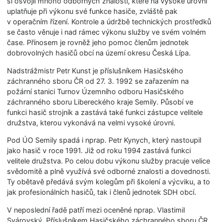
si osvojil mnoho odborných znalostí, které na vysoké úrovni
uplatňuje při výkonu své funkce hasiče, zvláště pak
v operačním řízení. Kontrole a údržbě technických prostředků
se často věnuje i nad rámec výkonu služby ve svém volném
čase. Přínosem je rovněž jeho pomoc členům jednotek
dobrovolných hasičů obcí na území okresu Česká Lípa.
Nadstrážmistr Petr Kunst je příslušníkem Hasičského
záchranného sboru ČR od 27. 3. 1992 se zařazením na
požární stanici Turnov Územního odboru Hasičského
záchranného sboru Libereckého kraje Semily. Působí ve
funkci hasič strojník a zastává také funkci zástupce velitele
družstva, kterou vykonává na velmi vysoké úrovni.
Pod ÚO Semily spadá i nprap. Petr Kynych, který nastoupil
jako hasič v roce 1991. Již od roku 1994 zastává funkci
velitele družstva. Po celou dobu výkonu služby pracuje velice
svědomitě a plně využívá své odborné znalosti a dovednosti.
Ty obětavě předává svým kolegům při školení a výcviku, a to
jak profesionálních hasičů, tak i členů jednotek SDH obcí.
V neposlední řadě patří mezi oceněné nprap. Vlastimil
Svárovský. Příslušníkem Hasičského záchranného sboru ČR