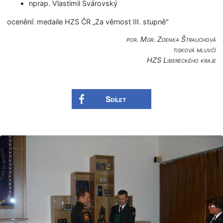
nprap. Vlastimil Svárovský
ocenění: medaile HZS ČR „Za věrnost III. stupně"
por. Mgr. Zdenka Štrauchová
tisková mluvčí
HZS Libereckého kraje
Sdílet