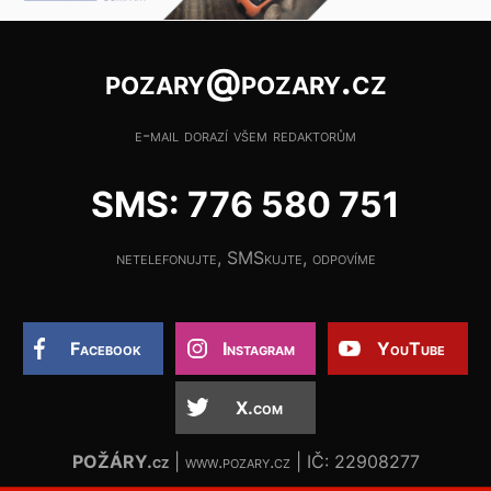
pozary@pozary.cz
e-mail dorazí všem redaktorům
SMS: 776 580 751
netelefonujte, SMSkujte, odpovíme
Facebook
Instagram
YouTube
X.com
POŽÁRY.cz
| www.pozary.cz | IČ: 22908277