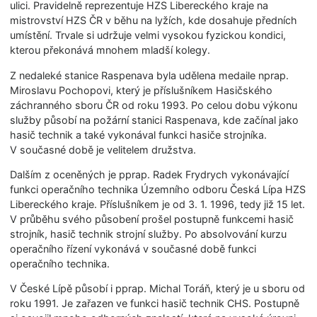
ulici. Pravidelně reprezentuje HZS Libereckého kraje na
mistrovství HZS ČR v běhu na lyžích, kde dosahuje předních
umístění. Trvale si udržuje velmi vysokou fyzickou kondici,
kterou překonává mnohem mladší kolegy.
Z nedaleké stanice Raspenava byla udělena medaile nprap.
Miroslavu Pochopovi, který je příslušníkem Hasičského
záchranného sboru ČR od roku 1993. Po celou dobu výkonu
služby působí na požární stanici Raspenava, kde začínal jako
hasič technik a také vykonával funkci hasiče strojníka.
V současné době je velitelem družstva.
Dalším z oceněných je pprap. Radek Frydrych vykonávající
funkci operačního technika Územního odboru Česká Lípa HZS
Libereckého kraje. Příslušníkem je od 3. 1. 1996, tedy již 15 let.
V průběhu svého působení prošel postupně funkcemi hasič
strojník, hasič technik strojní služby. Po absolvování kurzu
operačního řízení vykonává v současné době funkci
operačního technika.
V České Lípě působí i pprap. Michal Toráň, který je u sboru od
roku 1991. Je zařazen ve funkci hasič technik CHS. Postupně