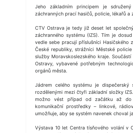
Jeho základním principem je sdružený 
záchranných prací hasičů, policie, lékařů a 
CTV Ostrava je tedy již deset let společ
záchranného systému (IZS). Tím je dosud 
vedle sebe pracují příslušníci Hasičského
České republiky, strážníci Městské polici
služby Moravskoslezského kraje. Součástí
Ostravy, vybavené potřebným technologi
orgánů města.
Jádrem celého systému je dispečerský sá
rozdělenými mezi čtyři základní složky IZS
možno vést případ od začátku až do
komunikační prostředky – linkové, rádio
umožňuje, aby se systém navenek choval jak
Výstava 10 let Centra tísňového volání v O