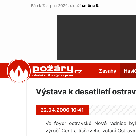
Pátek 7. srpna 2026,
slouží
směna B
.
POŽÁRY.cz
Zásahy
Hasi
Výstava k desetiletí ostr
22.04.2006 10:41
Ve foyer ostravské Nové radnice by
výročí Centra tísňového volání Ostrava