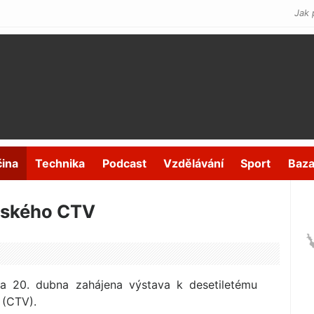
Jak 
čina
Technika
Podcast
Vzdělávání
Sport
Baza
avského CTV
la 20. dubna zahájena výstava k desetiletému
 (CTV).