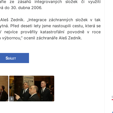
rafie ze zásahů integrovaných složek či využití
vá do 30. dubna 2006.
 Aleš Zedník. „Integrace záchranných složek v tak
tná. Před deseti lety jsme nastoupili cestu, která se
 nejvíce prověřily katastrofální povodně v roce
na výbornou," ocenil záchranáře Aleš Zedník.
Sdílet