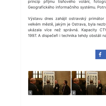
princip příjmu tísňového volání, fotog
Geografického informačního systému. Potr
Výstavu dnes zahájil ostravský primátor
velkém městě, jakým je Ostrava, byla nezby
ukázala více než správná. Kapacity CTV
1997. A dispečeři i technika tehdy obstáli 