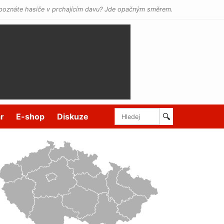
poznáte hasiče v prchajícím davu? Jde opačným směrem.
r
E-shop
Diskuze
🔍