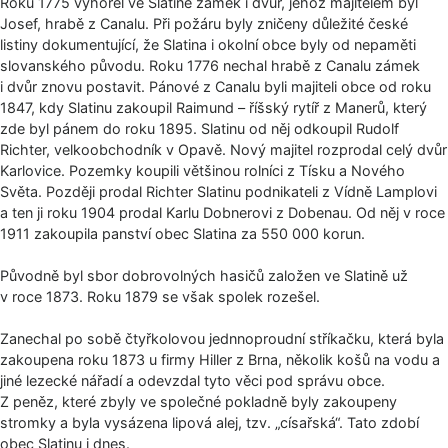
Roku 1775 vyhořel ve Slatině zámek i dvůr, jehož majitelem byl
Josef, hrabě z Canalu. Při požáru byly zničeny důležité české
listiny dokumentující, že Slatina i okolní obce byly od nepaměti
slovanského původu. Roku 1776 nechal hrabě z Canalu zámek
i dvůr znovu postavit. Pánové z Canalu byli majiteli obce od roku
1847, kdy Slatinu zakoupil Raimund – říšský rytíř z Manerů, který
zde byl pánem do roku 1895. Slatinu od něj odkoupil Rudolf
Richter, velkoobchodník v Opavě. Nový majitel rozprodal celý dvůr
Karlovice. Pozemky koupili většinou rolníci z Tísku a Nového
Světa. Později prodal Richter Slatinu podnikateli z Vídně Lamplovi
a ten ji roku 1904 prodal Karlu Dobnerovi z Dobenau. Od něj v roce
1911 zakoupila panství obec Slatina za 550 000 korun.
Původně byl sbor dobrovolných hasičů založen ve Slatině už
v roce 1873. Roku 1879 se však spolek rozešel.
Zanechal po sobě čtyřkolovou jednnoproudní stříkačku, která byla
zakoupena roku 1873 u firmy Hiller z Brna, několik košů na vodu a
jiné lezecké nářadí a odevzdal tyto věci pod správu obce.
Z peněz, které zbyly ve společné pokladně byly zakoupeny
stromky a byla vysázena lipová alej, tzv. „císařská“. Tato zdobí
obec Slatinu i dnes.