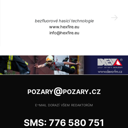
bezfluorové hasicí technologie
www.hexfire.eu
info@hexfire.eu
pozary@pozary.cz
e-mail dorazí všem redaktorům
SMS: 776 580 751