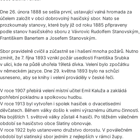
Dne 26. února 1888 se sešla první, ustavující valná hromada za
účelem založit v obci dobrovolný hasičský sbor. Nato se
prozkoumaly stanovy, které byly již od roku 1885 připraveny
podle stanov hasičského sboru z Vávrovic Rudolfem Stanovským,
Františkem Banertem a Josefem Stanovským.
Sbor pravidelně cvičil a zúčastnil se i hašení mnoha požárů. Nutno
zmínit, že 7. října 1893 vznikl požár usedlosti Františka Srubka
v ulici, kde na půdě uhořela 19letá dívka. Velení bylo zpočátku
v německém jazyce. Dne 29. května 1893 bylo na schůzi
usneseno, aby se knihy i velení prováděly v české řeči.
V roce 1907 přebírá velení místní učitel Emil Kaluža a zakládá
pohřební pokladnu a spolkovou hudbu.
V roce 1913 byl vytvořen i spolek hasiček o dvacetisedmi
děvčatech. Během války došlo k velmi výraznému útlumu činnosti.
Na bojištích 1. světové války zůstali 4 hasiči. Po těžkém válečném
období se hasičstvo obce Slatiny obnovuje.
V roce 1922 bylo ustanoveno družstvo dorostu. V poválečném
období byl slatinský sbor jedním z nejlepších v rámci župy.