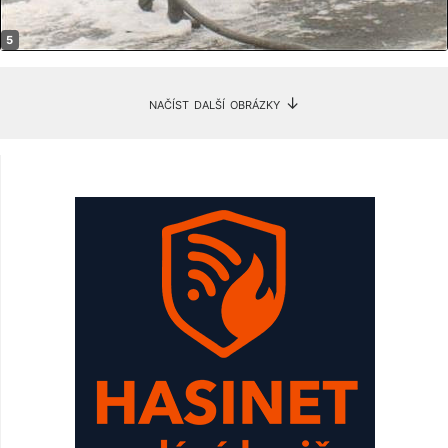
načíst další obrázky ↓