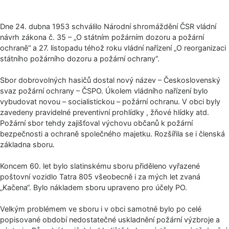
Dne 24. dubna 1953 schválilo Národní shromáždění ČSR vládní
návrh zákona č. 35 – „O státním požárním dozoru a požární
ochraně“ a 27. listopadu téhož roku vládní nařízení „O reorganizaci
státního požárního dozoru a požární ochrany“.
Sbor dobrovolných hasičů dostal nový název – Československý
svaz požární ochrany – ČSPO. Úkolem vládního nařízení bylo
vybudovat novou – socialistickou – požární ochranu. V obci byly
zavedeny pravidelné preventivní prohlídky , žňové hlídky atd.
Požární sbor tehdy zajišťoval výchovu občanů k požární
bezpečnosti a ochraně společného majetku. Rozšířila se i členská
základna sboru.
Koncem 60. let bylo slatinskému sboru přiděleno vyřazené
poštovní vozidlo Tatra 805 všeobecně i za mých let zvaná
„Kačena“. Bylo nákladem sboru upraveno pro účely PO.
Velkým problémem ve sboru i v obci samotné bylo po celé
popisované období nedostatečné uskladnění požární výzbroje a