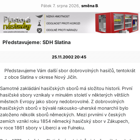
Pátek 7. srpna 2026,
směna B
.
Představujeme: SDH Slatina
25.11.2002 20:45
Představujeme Vám další sbor dobrovolných hasičů, tentokrát
z obce Slatina v okrese Nový Jičín.
Samotné zakládání hasičských sborů má složitou historii. První
hasičské sbory vznikaly v minulém století v některých větších
městech Evropy jako sbory nedobrovolné. Z dobrovolných
hasičských sborů v bývalé rakousko-uherské monarchii bylo
založeno několik sborů německých. Mezi prvními v českých
zemích vznikl roku 1854 německý hasičský sbor v Zákupech,
v roce 1861 sbory v Liberci a ve Fulneku.