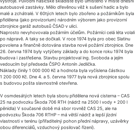
výstroje. Původní hasičské skladiště bylo umístěno v místě dnešní
autobusové zastávky. Mělo dřevěnou věž k sušení hadic a bylo
malé a zchátralé. V 60tých letech bylo zbořeno a požárníkům byla
přidělena (jako provizorium) národním výborem jako provizorní
zbrojnice garáž autobusů ČSAD v ulici.
Naprosto nevyhovovala požárním účelům. Požárníci celá léta volali
po nápravě. A taky se dočkali. V roce 1974 byla pro obec Slatinu
povolena a finančně dotována stavba nové požární zbrojnice. Dne
26. června 1974 byly vytýčeny základy a do konce roku 1974 byla
budova i zastřešena. Stavbu projektoval ing. Svoboda a jejím
vedoucím byl předseda ČSPO Antonín Jedlička.
Náklady činily 1 000 000 Kč a hodnota byla vyčíslena částkou
1 200 000 Kč. Dne 4. a 5. června 1977 byla nová zbrojnice spolu
s budovou pošta slavnostně otevřena.
V osmdesátých letech byla sboru přidělena nová cisterna – CAS
25 na podvozku Škoda 706 RTH (nádrž na 2500 l vody + 200 l
pěnidla) V současné době má sbor rovněž CAS 25, ale na
podvozku Škoda 706 RTHP – má větší nádrž a lepší jízdní
vlastnosti v terénu (přiřaditelný pohon přední nápravy, uzávěrky
obou diferenciálů, vzduchový posilovač řízení).