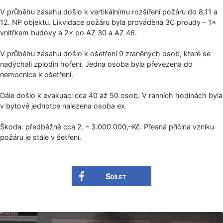
V průběhu zásahu došlo k vertikálnímu rozšíření požáru do 8,11 a
12. NP objektu. Likvidace požáru byla prováděna 3C proudy – 1×
vnitřkem budovy a 2× po AZ 30 a AZ 46.
V průběhu zásahu došlo k ošetření 9 zraněných osob, které se
nadýchali zplodin hoření. Jedna osoba byla převezena do
nemocnice k ošetření.
Dále došlo k evakuaci cca 40 až 50 osob. V ranních hodinách byla
v bytové jednotce nalezena osoba ex.
Škoda: předběžně cca 2. – 3.000.000,–Kč. Přesná příčina vzniku
požáru je stále v šetření.
Sdílet