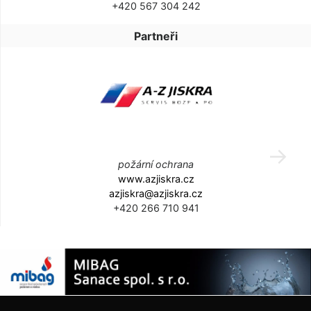
+420 567 304 242
Partneři
požární ochrana
www.azjiskra.cz
azjiskra@azjiskra.cz
+420 266 710 941