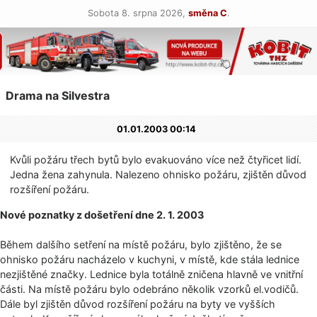
Sobota 8. srpna 2026,
směna C
.
Drama na Silvestra
01.01.2003 00:14
Kvůli požáru třech bytů bylo evakuováno více než čtyřicet lidí.
Jedna žena zahynula. Nalezeno ohnisko požáru, zjištěn důvod
rozšíření požáru.
Nové poznatky z došetření dne 2. 1. 2003
Během dalšího setření na místě požáru, bylo zjištěno, že se
ohnisko požáru nacházelo v kuchyni, v místě, kde stála lednice
nezjištěné značky. Lednice byla totálně zničena hlavně ve vnitřní
části. Na místě požáru bylo odebráno několik vzorků el.vodičů.
Dále byl zjištěn důvod rozšíření požáru na byty ve vyšších