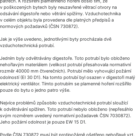
patrech. K rozšíření plamenného hoření došlo tím, že
v poškozených bytech byly neuzavřené větrací otvory na
odsávání digestoře nebo větrání spižírny. Vzduchotechnika
v celém objektu byla provedena dle platných předpisů a
normových požadavků (ČSN 730872).
Jak je výše uvedeno, jednotlivými byty procházala dvě
vzduchotechnická potrubí.
Jedním byly odvětrávány digestoře. Toto potrubí bylo obloženo
nehořlavým materiálem (velikost potrubí přesahovala normativní
rozměr 40000 mm čtverečních). Potrubí mělo vyhovující požární
odolností (EI 30 D1). Na tomto potrubí byl osazen v digestoři malý
elektrický ventilátor. Tímto potrubím se plamenné hoření rozšířilo
pouze do bytu o jedno patro výše.
Nejvíce problémů způsobilo vzduchotechnické potrubí sloužící
k odvětrávání spižíren. Toto potrubí nebylo obloženo (nepřesáhlo
svým rozměrem uvedený normativní požadavek ČSN 7030872).
Jeho požární odolnost je pouze EW 15 D1.
Podle ČSN 730872 musí být protipožárně ošetřeno nehořlavé vzt.