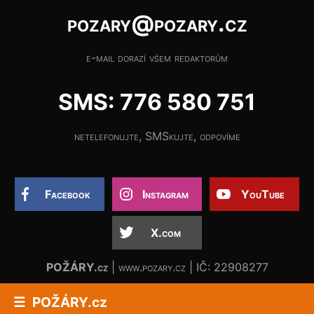
pozary@pozary.cz
e-mail dorazí všem redaktorům
SMS: 776 580 751
netelefonujte, SMSkujte, odpovíme
Facebook
Instagram
YouTube
X.com
POŽÁRY.cz
| www.pozary.cz | IČ: 22908277
POŽÁRY.cz