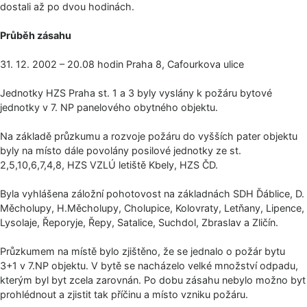
dostali až po dvou hodinách.
Průběh zásahu
31. 12. 2002 – 20.08 hodin Praha 8, Cafourkova ulice
Jednotky HZS Praha st. 1 a 3 byly vyslány k požáru bytové
jednotky v 7. NP panelového obytného objektu.
Na základě průzkumu a rozvoje požáru do vyšších pater objektu
byly na místo dále povolány posilové jednotky ze st.
2,5,10,6,7,4,8, HZS VZLÚ letiště Kbely, HZS ČD.
Byla vyhlášena záložní pohotovost na základnách SDH Ďáblice, D.
Měcholupy, H.Měcholupy, Cholupice, Kolovraty, Letňany, Lipence,
Lysolaje, Řeporyje, Řepy, Satalice, Suchdol, Zbraslav a Zličín.
Průzkumem na místě bylo zjištěno, že se jednalo o požár bytu
3+1 v 7.NP objektu. V bytě se nacházelo velké množství odpadu,
kterým byl byt zcela zarovnán. Po dobu zásahu nebylo možno byt
prohlédnout a zjistit tak příčinu a místo vzniku požáru.