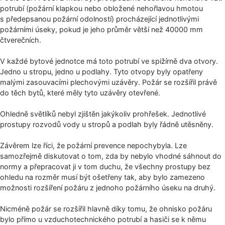
potrubí (požární klapkou nebo obložené nehořlavou hmotou
s předepsanou požární odolností) procházející jednotlivými
požárními úseky, pokud je jeho průměr větší než 40000 mm
čtverečních.
V každé bytové jednotce má toto potrubí ve spižírně dva otvory.
Jedno u stropu, jedno u podlahy. Tyto otvopy byly opatřeny
malými zasouvacími plechovými uzávěry. Požár se rozšířil právě
do těch bytů, které měly tyto uzávěry otevřené.
Ohledně světlíků nebyl zjištěn jakýkoliv prohřešek. Jednotlivé
prostupy rozvodů vody u stropů a podlah byly řádně utěsněny.
Závěrem lze říci, že požární prevence nepochybyla. Lze
samozřejmě diskutovat o tom, zda by nebylo vhodné sáhnout do
normy a přepracovat ji v tom duchu, že všechny prostupy bez
ohledu na rozměr musí být ošetřeny tak, aby bylo zamezeno
možnosti rozšíření požáru z jednoho požárního úseku na druhý.
Nicméně požár se rozšířil hlavně díky tomu, že ohnisko požáru
bylo přímo u vzduchotechnic­kého potrubí a hasiči se k němu