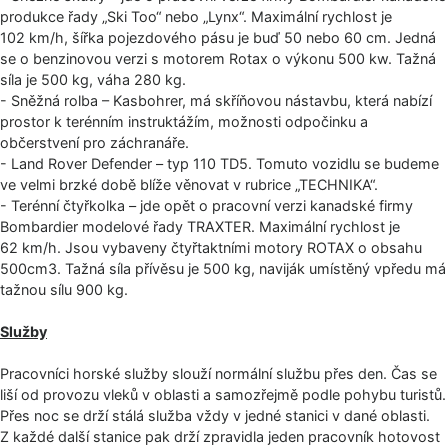
produkce řady „Ski Too“ nebo „Lynx“. Maximální rychlost je
102 km/h, šířka pojezdového pásu je buď 50 nebo 60 cm. Jedná
se o benzinovou verzi s motorem Rotax o výkonu 500 kw. Tažná
síla je 500 kg, váha 280 kg.
- Sněžná rolba – Kasbohrer, má skříňovou nástavbu, která nabízí
prostor k terénním instruktážím, možnosti odpočinku a
občerstvení pro záchranáře.
- Land Rover Defender – typ 110 TD5. Tomuto vozidlu se budeme
ve velmi brzké době blíže věnovat v rubrice „TECHNIKA“.
- Terénní čtyřkolka – jde opět o pracovní verzi kanadské firmy
Bombardier modelové řady TRAXTER. Maximální rychlost je
62 km/h. Jsou vybaveny čtyřtaktními motory ROTAX o obsahu
500cm3. Tažná síla přívěsu je 500 kg, naviják umístěný vpředu má
tažnou sílu 900 kg.
Služby
Pracovníci horské služby slouží normální službu přes den. Čas se
liší od provozu vleků v oblasti a samozřejmě podle pohybu turistů.
Přes noc se drží stálá služba vždy v jedné stanici v dané oblasti.
Z každé další stanice pak drží zpravidla jeden pracovník hotovost