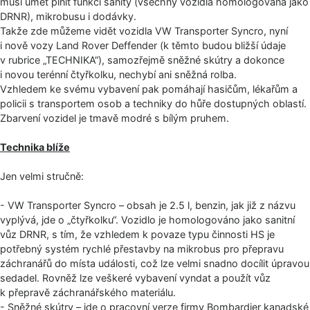
musí umět plnit funkci sanity (všechny vozidla homologována jako
DRNR), mikrobusu i dodávky.
Takže zde můžeme vidět vozidla VW Transporter Syncro, nyní
i nově vozy Land Rover Deffender (k těmto budou bližší údaje
v rubrice „TECHNIKA“), samozřejmě sněžné skútry a dokonce
i novou terénní čtyřkolku, nechybí ani sněžná rolba.
Vzhledem ke svému vybavení pak pomáhají hasičům, lékařům a
policii s transportem osob a techniky do hůře dostupných oblastí.
Zbarvení vozidel je tmavě modré s bílým pruhem.
Technika blíže
Jen velmi stručně:
- VW Transporter Syncro – obsah je 2.5 l, benzin, jak již z názvu
vyplývá, jde o „čtyřkolku“. Vozidlo je homologováno jako sanitní
vůz DRNR, s tím, že vzhledem k povaze typu činnosti HS je
potřebný systém rychlé přestavby na mikrobus pro přepravu
záchranářů do místa události, což lze velmi snadno docílit úpravou
sedadel. Rovněž lze veškeré vybavení vyndat a použít vůz
k přepravě záchranářského materiálu.
- Sněžné skútry – jde o pracovní verze firmy Bombardier kanadské