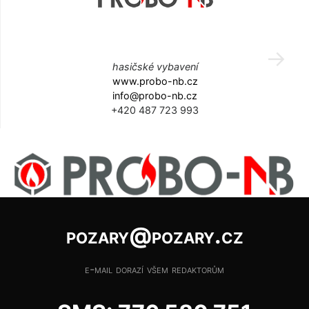
hasičské vybavení
www.probo-nb.cz
info@probo-nb.cz
+420 487 723 993
pozary@pozary.cz
e-mail dorazí všem redaktorům