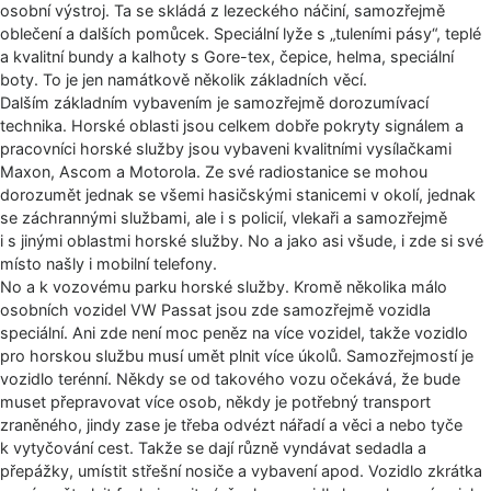
osobní výstroj. Ta se skládá z lezeckého náčiní, samozřejmě
oblečení a dalších pomůcek. Speciální lyže s „tuleními pásy“, teplé
a kvalitní bundy a kalhoty s Gore-tex, čepice, helma, speciální
boty. To je jen namátkově několik základních věcí.
Dalším základním vybavením je samozřejmě dorozumívací
technika. Horské oblasti jsou celkem dobře pokryty signálem a
pracovníci horské služby jsou vybaveni kvalitními vysílačkami
Maxon, Ascom a Motorola. Ze své radiostanice se mohou
dorozumět jednak se všemi hasičskými stanicemi v okolí, jednak
se záchrannými službami, ale i s policií, vlekaři a samozřejmě
i s jinými oblastmi horské služby. No a jako asi všude, i zde si své
místo našly i mobilní telefony.
No a k vozovému parku horské služby. Kromě několika málo
osobních vozidel VW Passat jsou zde samozřejmě vozidla
speciální. Ani zde není moc peněz na více vozidel, takže vozidlo
pro horskou službu musí umět plnit více úkolů. Samozřejmostí je
vozidlo terénní. Někdy se od takového vozu očekává, že bude
muset přepravovat více osob, někdy je potřebný transport
zraněného, jindy zase je třeba odvézt nářadí a věci a nebo tyče
k vytyčování cest. Takže se dají různě vyndávat sedadla a
přepážky, umístit střešní nosiče a vybavení apod. Vozidlo zkrátka