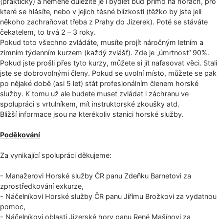
(prakticky) a neméně důležité je i bydlet buď přímo na horách, pro
které se hlásíte, nebo v jejich těsné blízkosti (těžko by jste jeli
někoho zachraňovat třeba z Prahy do Jizerek). Poté se stáváte
čekatelem, to trvá 2 – 3 roky.
Pokud toto všechno zvládáte, musíte projít náročným letním a
zimním týdenním kurzem (každý zvlášť). Zde je „úmrtnost“ 90%.
Pokud jste prošli přes tyto kurzy, můžete si jít nafasovat věci. Stali
jste se dobrovolnými členy. Pokud se uvolní místo, můžete se pak
po nějaké době (asi 5 let) stát profesionálním členem horské
služby. K tomu už ale budete muset zvládat i záchranu ve
spolupráci s vrtulníkem, mít instruktorské zkoušky atd.
Bližší informace jsou na kterékoliv stanici horské služby.
Poděkování
Za vynikající spolupráci děkujeme:
- Manažerovi Horské služby ČR panu Zdeňku Barnetovi za
zprostředkování exkurze,
- Náčelníkovi Horské služby ČR panu Jiřímu Brožkovi za vydatnou
pomoc,
- Náčelníkovi oblasti Jizerské hory panu René Mašínovi za