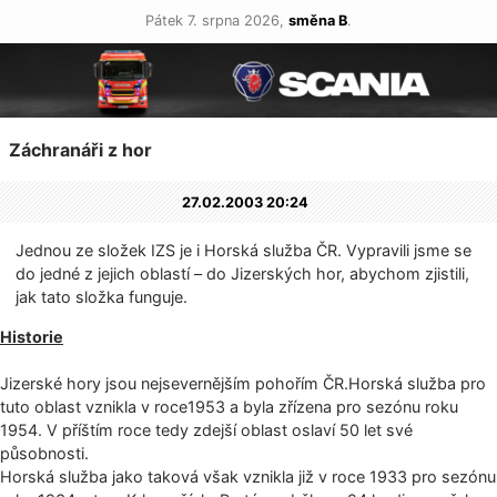
Pátek 7. srpna 2026,
směna B
.
Záchranáři z hor
27.02.2003 20:24
Jednou ze složek IZS je i Horská služba ČR. Vypravili jsme se
do jedné z jejich oblastí – do Jizerských hor, abychom zjistili,
jak tato složka funguje.
Historie
Jizerské hory jsou nejsevernějším pohořím ČR.Horská služba pro
tuto oblast vznikla v roce1953 a byla zřízena pro sezónu roku
1954. V příštím roce tedy zdejší oblast oslaví 50 let své
působnosti.
Horská služba jako taková však vznikla již v roce 1933 pro sezónu