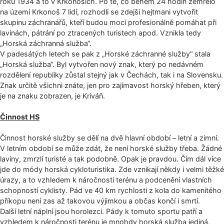
roku 1934 a to v Krkonoších. Po té, co během 24 hodin zemřelo
na území Krkonoš 7 lidí, rozhodli se zdejší hejtmani vytvořit
skupinu záchranářů, kteří budou moci profesionálně pomáhat při
lavinách, pátrání po ztracených turistech apod. Vznikla tedy
„Horská záchranná služba“.
V padesátých letech se pak z „Horské záchranné služby“ stala
„Horská služba“. Byl vytvořen nový znak, který po nedávném
rozdělení republiky zůstal stejný jak v Čechách, tak i na Slovensku.
Znak určitě všichni znáte, jen pro zajímavost horský hřeben, který
je na znaku zobrazen, je Kriváň.
Činnost HS
Činnost horské služby se dělí na dvě hlavní období – letní a zimní.
V letním období se může zdát, že není horské služby třeba. Žádné
laviny, zmrzlí turisté a tak podobně. Opak je pravdou. Čím dál více
jde do módy horská cykloturistika. Zde vznikají někdy i velmi těžké
úrazy, a to vzhledem k náročnosti terénu a podcenění vlastních
schopností cyklisty. Pád ve 40 km rychlosti z kola do kamenitého
příkopu není zas až takovou výjimkou a občas končí i smrtí.
Další letní náplní jsou horolezci. Pády k tomuto sportu patří a
vzhledem k náročnosti terénu je mnohdy horská služba jediná,