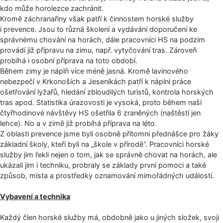
kdo může horolezce zachránit.
Kromě záchranařiny však patří k činnostem horské služby
i prevence. Jsou to různá školení a vydávání doporučení ke
správnému chování na horách, dále pracovníci HS na podzim
provádí již přípravu na zimu, např. vytyčování tras. Zároveň
probíhá i osobní příprava na toto období.
Během zimy je náplň více méně jasná. Kromě lavinového
nebezpečí v Krkonoších a Jeseníkách patří k náplni práce
ošetřování lyžařů, hledání zbloudilých turistů, kontrola horských
tras apod. Statistika úrazovosti je vysoká, proto během naší
čtyřhodinové návštěvy HS ošetřila 6 zraněných (naštěstí jen
lehce). No a v zimě již probíhá příprava na léto.
Z oblasti prevence jsme byli osobně přítomni přednášce pro žáky
základní školy, kteří byli na „škole v přírodě“. Pracovníci horské
služby jim řekli nejen o tom, jak se správně chovat na horách, ale
ukázali jim i techniku, probraly se základy první pomoci a také
způsob, místa a prostředky oznamování mimořádných událostí.
Vybavení a technika
Každý člen horské služby má, obdobně jako u jiných složek, svoji