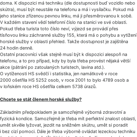
doma. K dispozici má techniku (dle dostupnosti buď vozidlo nebo
skútra), musí být neustále na telefonu a má i vysílačku. Pokud má
jeho stanice zřízenou pevnou linku, má ji přesměrovanou k sobě.
V každém stavení vědí telefonní číslo na stanici ve své oblasti.
Pokud třeba turista toto číslo neví, výjezd se provádí přes
tísňovou linku záchranné služby 155, která má o pohybu a vytížení
horské služby v oblasti přehled. Takže dostupnost je zajištěna
24 hodin denně.
Ostatní pracovníci však stejně musí být k dispozici alespoň na
telefonu, a to pro případ, kdy by byla třeba provést nějaká větší
akce (pátrání po zatoulaných turistech, lavina atd.).
O vytíženosti HS svědčí i statistika, jen namátkově v roce
2000 ošetřila HS 5252 osob, v roce 2001 to bylo 4789 osob a
v loňském roce HS ošetřila celkem 5738 úrazů.
Chcete se stát členem horské služby?
Základním předpokladem je samozřejmě výborná zdravotní a
fyzická kondice. Samozřejmě je třeba mít perfektní znalost oblasti,
umět skvěle lyžovat, jezdit na sněžném skútru, umět si poradit
i bez cizí pomoci. Dále je třeba výborně ovládat lezeckou techniku