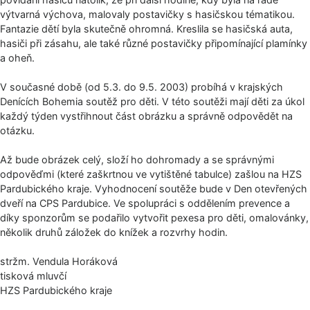
výtvarná výchova, malovaly postavičky s hasičskou tématikou.
Fantazie dětí byla skutečně ohromná. Kreslila se hasičská auta,
hasiči při zásahu, ale také různé postavičky připomínající plamínky
a oheň.
V současné době (od 5.3. do 9.5. 2003) probíhá v krajských
Denících Bohemia soutěž pro děti. V této soutěži mají děti za úkol
každý týden vystřihnout část obrázku a správně odpovědět na
otázku.
Až bude obrázek celý, složí ho dohromady a se správnými
odpověďmi (které zaškrtnou ve vytištěné tabulce) zašlou na HZS
Pardubického kraje. Vyhodnocení soutěže bude v Den otevřených
dveří na CPS Pardubice. Ve spolupráci s oddělením prevence a
díky sponzorům se podařilo vytvořit pexesa pro děti, omalovánky,
několik druhů záložek do knížek a rozvrhy hodin.
stržm. Vendula Horáková
tisková mluvčí
HZS Pardubického kraje