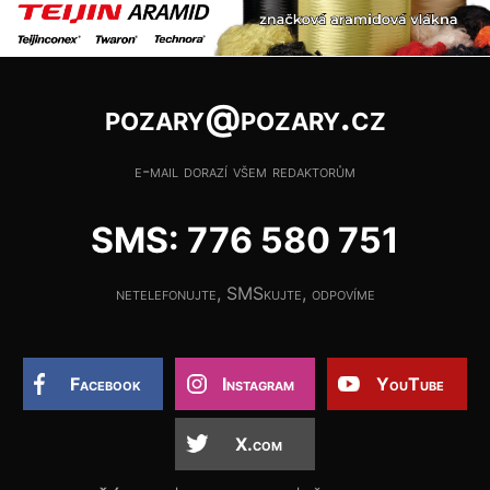
pozary@pozary.cz
e-mail dorazí všem redaktorům
SMS: 776 580 751
netelefonujte, SMSkujte, odpovíme
Facebook
Instagram
YouTube
X.com