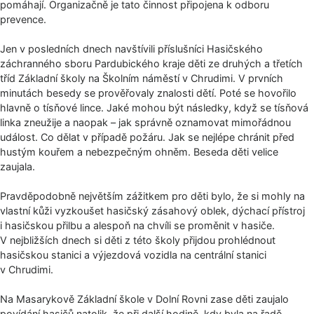
pomáhají. Organizačně je tato činnost připojena k odboru
prevence.
Jen v posledních dnech navštívili příslušníci Hasičského
záchranného sboru Pardubického kraje děti ze druhých a třetích
tříd Základní školy na Školním náměstí v Chrudimi. V prvních
minutách besedy se prověřovaly znalosti dětí. Poté se hovořilo
hlavně o tísňové lince. Jaké mohou být následky, když se tísňová
linka zneužije a naopak – jak správně oznamovat mimořádnou
událost. Co dělat v případě požáru. Jak se nejlépe chránit před
hustým kouřem a nebezpečným ohněm. Beseda děti velice
zaujala.
Pravděpodobně největším zážitkem pro děti bylo, že si mohly na
vlastní kůži vyzkoušet hasičský zásahový oblek, dýchací přístroj
i hasičskou přilbu a alespoň na chvíli se proměnit v hasiče.
V nejbližších dnech si děti z této školy přijdou prohlédnout
hasičskou stanici a výjezdová vozidla na centrální stanici
v Chrudimi.
Na Masarykově Základní škole v Dolní Rovni zase děti zaujalo
povídání hasičů natolik, že při další hodině, kdy byla na řadě