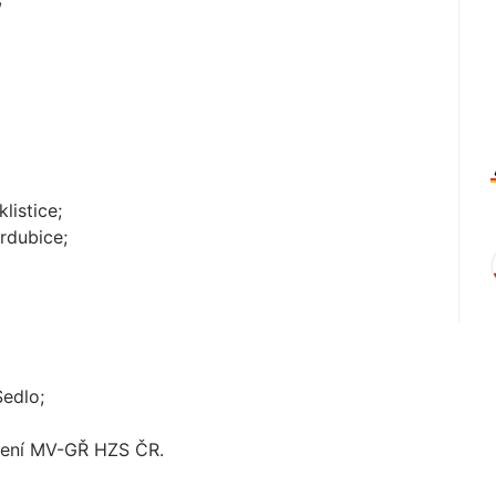
listice;
rdubice;
edlo;
álení MV-GŘ HZS ČR.