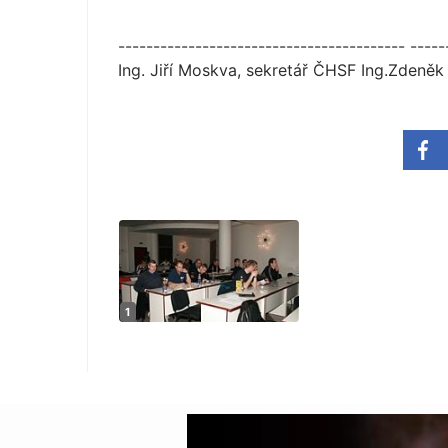
----------------------------------------- -----
Ing. Jiří Moskva, sekretář ČHSF Ing.Zdeně