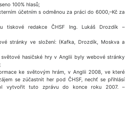
aseno 100% hlasů;
externím účetním s odměnou za práci do 6000,–Kč za
u tiskové redakce ČHSF Ing. Lukáš Drozdík –
vé stránky ve složení: (Kafka, Drozdík, Moskva a
světové hasičské hry v Anglii byly webové stránky
;
formace ke světovým hrám, v Anglii 2008, ve které
ájem se zúčastnit her pod ČHSF, nechť se přihlásí
kol vytvořit tuto zprávu do konce roku 2007. –