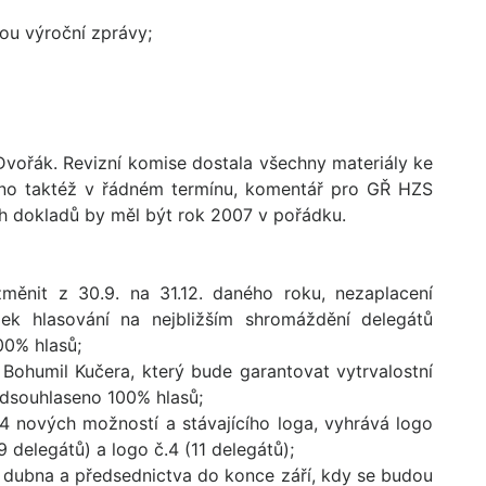
u výroční zprávy;
 Dvořák. Revizní komise dostala všechny materiály ke
áno taktéž v řádném termínu, komentář pro GŘ HZS
h dokladů by měl být rok 2007 v pořádku.
nit z 30.9. na 31.12. daného roku, nezaplacení
ek hlasování na nejbližším shromáždění delegátů
00% hlasů;
Bohumil Kučera, který bude garantovat vytrvalostní
 odsouhlaseno 100% hlasů;
 nových možností a stávajícího loga, vyhrává logo
9 delegátů) a logo č.4 (11 delegátů);
 dubna a předsednictva do konce září, kdy se budou