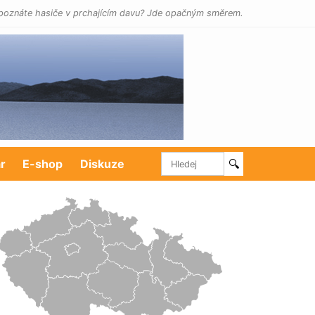
poznáte hasiče v prchajícím davu? Jde opačným směrem.
r
E-shop
Diskuze
🔍