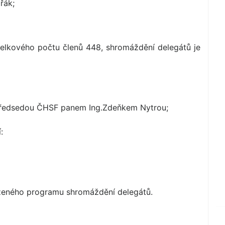
řák;
celkového počtu členů 448, shromáždění delegátů je
 předsedou ČHSF panem Ing.Zdeňkem Nytrou;
:
ženého programu shromáždění delegátů.