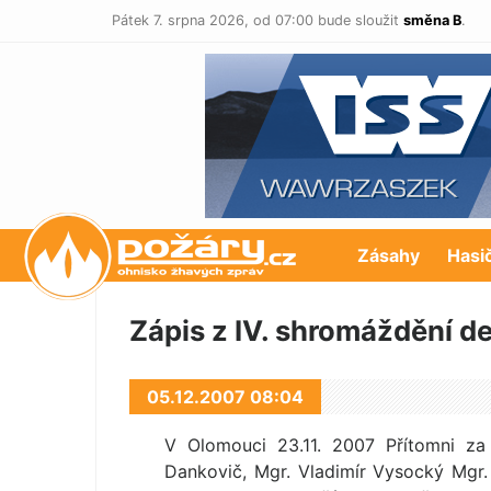
Pátek 7. srpna 2026,
od 07:00 bude sloužit
směna B
.
POŽÁRY.cz
Zásahy
Hasi
Zápis z IV. shromáždění d
05.12.2007 08:04
V Olomouci 23.11. 2007 Přítomni za 
Dankovič, Mgr. Vladimír Vysocký Mgr. J