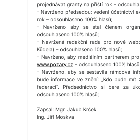
projednávat granty na příští rok – odsouhl
- Navrženo předsedou: vedení účetnictví 
rok – odsouhlaseno 100% hlasů;
- Navrženo aby se stal členem orgán
odsouhlaseno 100% hlasů;
- Navržená redakční rada pro nové webo
Kůdela) – odsouhlaseno 100% hlasů;
- Navrženo, aby mediálním partnerem pro 
www.pozary.cz
– odsouhlaseno 100% hlasů
- Navrženo, aby se sestavila rámcová in
bude informace ve znění: „Kdo bude mít z
federaci“. Předsednictvo si bere za ú
odsouhlaseno 100% hlasů;
Zapsal: Mgr. Jakub Krček
Ing. Jiří Moskva