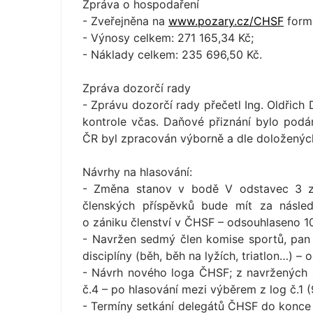
Zpráva o hospodaření
- Zveřejněna na
www.pozary.cz/CHSF
formo
- Výnosy celkem: 271 165,34 Kč;
- Náklady celkem: 235 696,50 Kč.
Zpráva dozorčí rady
- Zprávu dozorčí rady přečetl Ing. Oldřich
kontrole včas. Daňové přiznání bylo pod
ČR byl zpracován výborně a dle doloženýc
Návrhy na hlasování:
- Změna stanov v bodě V odstavec 3 změ
členských příspěvků bude mít za násled
o zániku členství v ČHSF – odsouhlaseno 1
- Navržen sedmý člen komise sportů, pan 
disciplíny (běh, běh na lyžích, triatlon…) –
- Návrh nového loga ČHSF; z navržených 4
č.4 – po hlasování mezi výběrem z log č.1 (
- Termíny setkání delegátů ČHSF do konce