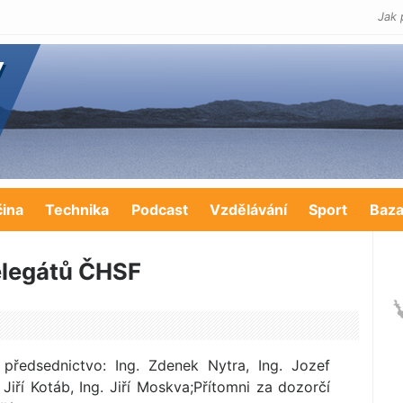
Jak 
čina
Technika
Podcast
Vzdělávání
Sport
Baza
elegátů ČHSF
předsednictvo: Ing. Zdenek Nytra, Ing. Jozef
iří Kotáb, Ing. Jiří Moskva;Přítomni za dozorčí