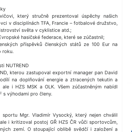
yky
ičovi, který stručně prezentoval úspěchy našich
vci v disciplínách TFA, Francie – fotbalové družstvo,
trovství světa v cyklistice atd.;
vropské hasičské federace, které se zúčastnil;
nských příspěvků členských států ze 100 Eur na
 roku.
osti NUTREND
ND, kterou zastupoval exportní manager pan David
odílí na doplňování energie a ztracených tekutin a
, ale i HZS MSK a OLK. Všem zúčastněným nabídl
F s výhodami pro členy.
sportu Mgr. Vladimír Vysocký, který nejen chválil
 ale i kritizoval postoj GŘ HZS ČR vůči sportovcům,
iných zemí. O stoupající oblibě svědčí i založení a