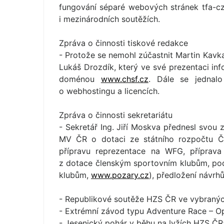
fungování séparé webových stránek tfa-c
i mezinárodních soutěžích.
Zpráva o činnosti tiskové redakce
- Protože se nemohl zúčastnit Martin Kavka
Lukáš Drozdík, který ve své prezentaci in
doménou
www.chsf.cz
. Dále se jednalo
o webhostingu a licencích.
Zpráva o činnosti sekretariátu
- Sekretář Ing. Jiří Moskva přednesl svou 
MV ČR o dotaci ze státního rozpočtu Č
přípravu reprezentace na WFG, příprava
z dotace členským sportovním klubům, pod
klubům,
www.pozary.cz
), předložení návrh
- Republikové soutěže HZS ČR ve vybranýc
- Extrémní závod typu Adventure Race – O
- Jesenický pohár v běhu na lyžích HZS ČR