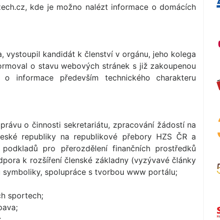
zech.cz, kde je možno nalézt informace o domácích
, vystoupil kandidát k členství v orgánu, jeho kolega
formoval o stavu webových stránek s již zakoupenou
 o informace především technického charakteru
zprávu o činnosti sekretariátu, zpracování žádostí na
eské republiky na republikové přebory HZS ČR a
 podkladů pro přerozdělení finančních prostředků
pora k rozšíření členské základny (vyzývavé články
ů symboliky, spolupráce s tvorbou www portálu;
h sportech;
pava;
;