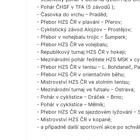
- Pohár ČHSF v TFA (5 závodů );
- Časovka do vrchu – Praděd;
- Přebor HZS ČR v plavání – Přerov;
- Cyklistický závod Alojzov – Prostějov;
- Přebor v nohejbalu trojic – Šumperk;
- Přebor HZS ČR ve volejbalu;
- Republikový turnaj HZS ČR v hokeji;
- Mezinárodní pohár ředitele HZS MSK v cyk
- Přebor HZS ČR v tenisu – L. Bohdaneč, Pa
- Přebor HZS ČR v orientačním běhu;
- Mistrovství HZS ČR ve stolním tenisu;
- Mezinárodní turnaj ve futsalu – Ostrava;
- Pohár v cyklistice – Dráček – Brno;
- Pohár v cyklistice – Mělník;
- Přebor HZS ČR ve sjezdovém lyžování – S
- Mistrovství HZS ČR v kopané;
- a případně další sportovní akce po schv