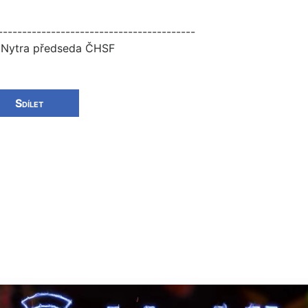
-----------------------------------------
k Nytra předseda ČHSF
Sdílet