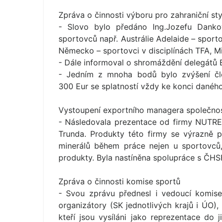
Zpráva o činnosti výboru pro zahraniční st
- Slovo bylo předáno Ing.Jozefu Dankov
sportovců např. Austrálie Adelaide – sporto
Německo – sportovci v disciplínách TFA, Mis
- Dále informoval o shromáždění delegátů E
- Jedním z mnoha bodů bylo zvýšení čle
300 Eur se splatností vždy ke konci daného
Vystoupení exportního managera společn
- Následovala prezentace od firmy NUTRE
Trunda. Produkty této firmy se výrazně p
minerálů během práce nejen u sportovců
produkty. Byla nastíněna spolupráce s ČHS
Zpráva o činnosti komise sportů
- Svou zprávu přednesl i vedoucí komise 
organizátory (SK jednotlivých krajů i ÚO),
kteří jsou vysíláni jako reprezentace do j