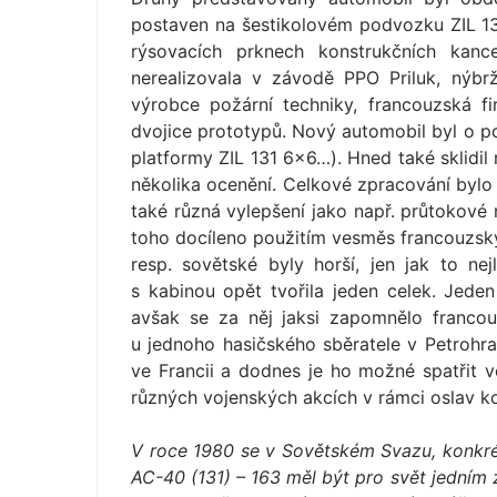
postaven na šestikolovém podvozku ZIL 131
rýsovacích prknech konstrukčních kanc
nerealizovala v závodě PPO Priluk, nýb
výrobce požární techniky, francouzská f
dvojice prototypů. Nový automobil byl o p
platformy ZIL 131 6×6…). Hned také sklidil
několika ocenění. Celkové zpracování bylo 
také různá vylepšení jako např. průtokové 
toho docíleno použitím vesměs francouzský
resp. sovětské byly horší, jen jak to ne
s kabinou opět tvořila jeden celek. Jed
avšak se za něj jaksi zapomnělo franco
u jednoho hasičského sběratele v Petrohra
ve Francii a dodnes je ho možné spatřit 
různých vojenských akcích v rámci oslav k
V roce 1980 se v Sovětském Svazu, konkré
AC-40 (131) – 163 měl být pro svět jedním 