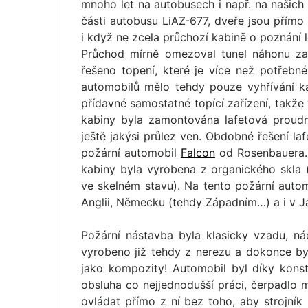
mnoho let na autobusech i např. na našich
části autobusu LiAZ-677, dveře jsou přímo
i když ne zcela průchozí kabině o poznání l
Průchod mírně omezoval tunel náhonu za
řešeno topení, které je více než potřebn
automobilů mělo tehdy pouze vyhřívání k
přídavné samostatné topící zařízení, takž
kabiny byla zamontována lafetová proudn
ještě jakýsi průlez ven. Obdobné řešení la
požární automobil
Falcon
od Rosenbauera. 
kabiny byla vyrobena z organického skla (
ve skelném stavu). Na tento požární automo
Anglii, Německu (tehdy Západním…) a i v J
Požární nástavba byla klasicky vzadu, n
vyrobeno již tehdy z nerezu a dokonce byl
jako kompozity! Automobil byl díky kons
obsluha co nejjednodušší práci, čerpadlo m
ovládat přímo z ní bez toho, aby strojník 