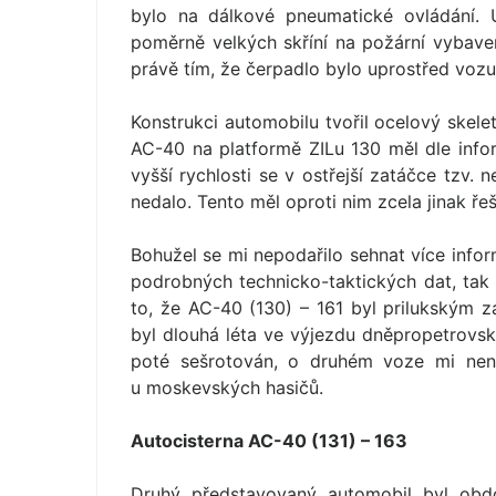
bylo na dálkové pneumatické ovládání. U
poměrně velkých skříní na požární vybaven
právě tím, že čerpadlo bylo uprostřed vozu
Konstrukci automobilu tvořil ocelový skele
AC-40 na platformě ZILu 130 měl dle informa
vyšší rychlosti se v ostřejší zatáčce tzv. 
nedalo. Tento měl oproti nim zcela jinak řeše
Bohužel se mi nepodařilo sehnat více info
podrobných technicko-taktických dat, tak 
to, že AC-40 (130) – 161 byl prilukským 
byl dlouhá léta ve výjezdu dněpropetrovs
poté sešrotován, o druhém voze mi není
u moskevských hasičů.
Autocisterna AC-40 (131) – 163
Druhý představovaný automobil byl obdo