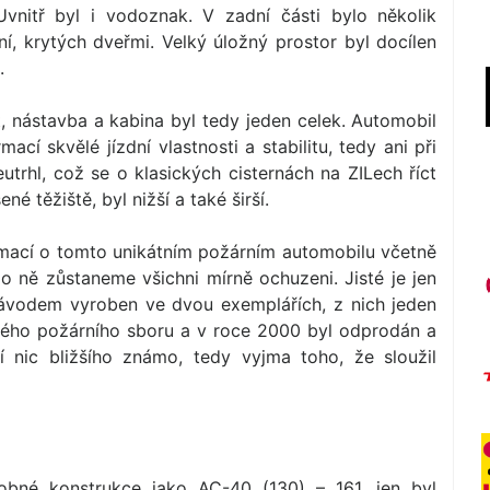
vnitř byl i vodoznak. V zadní části bylo několik
í, krytých dveřmi. Velký úložný prostor byl docílen
.
t, nástavba a kabina byl tedy jeden celek. Automobil
cí skvělé jízdní vlastnosti a stabilitu, tedy ani při
neutrhl, což se o klasických cisternách na ZILech říct
né těžiště, byl nižší a také širší.
rmací o tomto unikátním požárním automobilu včetně
o ně zůstaneme všichni mírně ochuzeni. Jisté je jen
závodem vyroben ve dvou exemplářích, z nich jeden
kého požárního sboru a v roce 2000 byl odprodán a
 nic bližšího známo, tedy vyjma toho, že sloužil
bné konstrukce jako AC-40 (130) – 161, jen byl