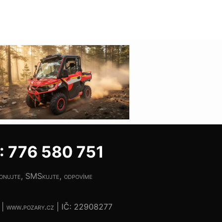
 776 580 751
fonujte, SMSkujte, odpovíme
| www.pozary.cz | IČ: 22908277