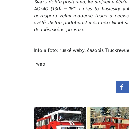
Svazu dobře postaráno, ke stejnému účelu 
AC-40 (130) – 161. I přes to hasičský a
bezesporu velmi moderně řešen a neexis
světě. Jistou podobnost mělo několik letiš
do městského provozu.
Info a foto: ruské weby, časopis Truckrevu
-wap-