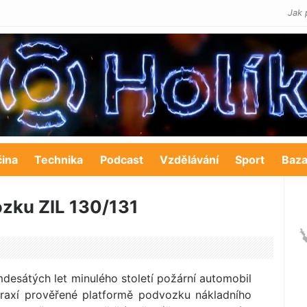
Jak 
čina
Technika
Podcast
Vzdělávání
Sport
Baza
ozku ZIL 130/131
esátých let minulého století požární automobil
raxí prověřené platformě podvozku nákladního