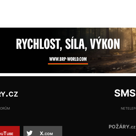
y.cz
SMS:
torům
netele
POŽÁRY.cz
uTube
X.com