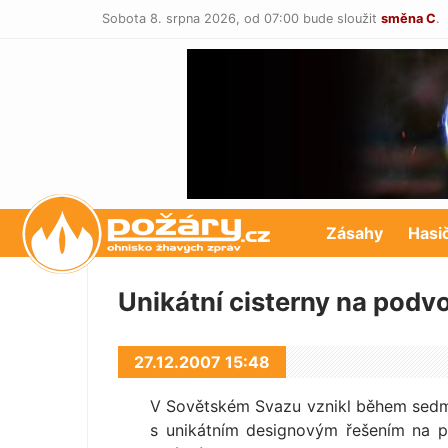
Sobota 8. srpna 2026,
od 07:00 bude sloužit
směna C
.
POŽÁRY.cz
Zásahy
Hasi
Unikátní cisterny na podv
27.12.2007 15:48
V Sovětském Svazu vznikl během sedmd
s unikátním designovým řešením na p