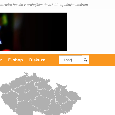
poznáte hasiče v prchajícím davu? Jde opačným směrem.
r
E-shop
Diskuze
🔍