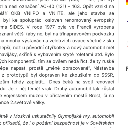
 a nesl označení AC-40 (131) – 163. Opět vznikl na
eláří OKB VNIIPO a VNIITE, ale jeho stavba se
rž byl ke spolupráci osloven renomovaný evropský
irma SIDES. V roce 1977 byla ve Francii vyrobena
oznání větší (aby ne, byl na třínápravovém podvozku
 na mnoha výstavách a veletrzích ovace včetně zisku
lepší, než u původní čtyřkolky a nový automobil měl
navijáky, skříně s vybavením kryté roletami atd. Bylo
ch komponentů, tím se ovšem nedá říct, že ty ruské
jlépe napsat, prostě ,,méně opracované“, Nástavba
en z prototypů byl dopraven ke zkouškám do SSSR,
uzům tehdy zaplatit… Dnes čeká na svojí renovaci
du. Je z něj téměř vrak. Druhý automobil tak zůstal
ve vojenském muzeu v přístavním městě Brest, či na
once 2.světové války.
tně v Moskvě uskutečnily Olympijské hry, automobil
z příkladů, že i o požární bezpečnost je v Sovětském