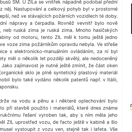
 busů ŠM. U ZILa se vnitřek nápadně podobal přední
 z něj. Nastupování a celkový pohyb byl v prostorné
epší, než ve stávajících požárních vozidlech té doby.
dní nápravy a čerpadla. Rovněž vevnitř bylo nově
é, neb ruská zima je ruská zima. Mnoho hasičských
abiny od motoru, tento ZIL měl k tomu ještě jedno
e ve voze zima požárníkům opravdu nebyla. Ve střeše
ice s elektronicko-manuálním ovládáním, za ní byl
fety měl o několik let později skvělý, ale nedoceněný
Jako zajímavost je nutné ještě zmínit, že část oken
organické sklo je plně syntetický plastový materiál
bil bylo také vydáno několik patentů např. v Itálii,
aponsku.
ádrže na vodu a pěnu a i některé oplechování bylo
o při stavbě použito i materiálů, které dnes známe
trukčnímu řešení vyroben tak, aby s ním měla jeho
ěl ZIL uprostřed vozu, de facto ještě v kabině a šlo
musel vystoupit z vozu ven, stejně tak i lafeta. Vše