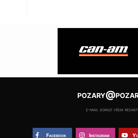
pozary@pozar
e-mail dorazí všem redak
Facebook
Instagram
Yo