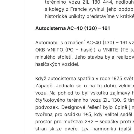
terénního vozu ZIL 130 4×4, nedlouh
s kolegy z Francie vyvinuli jeho obdob
historické unikáty představíme v krátk
Autocisterna AC-40 (130) – 161
Automobil s označení AC-40 (130) – 161 vz
OKB VNIIPO (PO – hasiči) a VNIITE (TE-t
minulého století. Jeho stavba byla realiz
hasičských vozidel.
Když autocisterna spatřila v roce 1975 světl
Západě. Jednalo se o na tu dobu velmi 
vozu. Na pohled to byl vskutku zajímavý h
čtyřkolového terénního vozu ZIL 130. S t
podvozek. Designové řešení bylo úplně j
tvořena pro osádku 1+5, kdy velitel seděl
prostor pro mužstvo 2+2 – sedačky proti s
stran skrze dveře, tzv. harmoniku (další