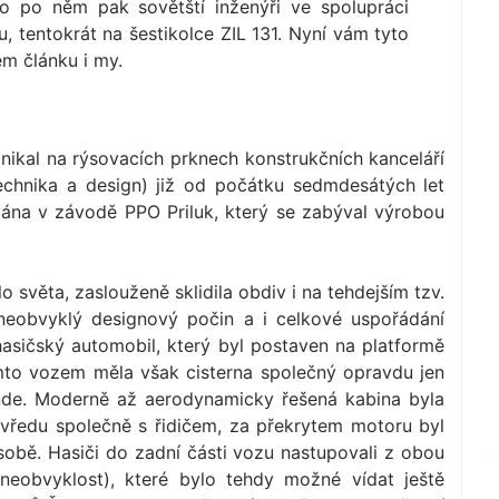
o po něm pak sovětští inženýři ve spolupráci
u, tentokrát na šestikolce ZIL 131. Nyní vám tyto
ém článku i my.
nikal na rýsovacích prknech konstrukčních kanceláří
echnika a design) již od počátku sedmdesátých let
ována v závodě PPO Priluk, který se zabýval výrobou
o světa, zaslouženě sklidila obdiv i na tehdejším tzv.
neobvyklý designový počin a i celkové uspořádání
asičský automobil, který byl postaven na platformě
ímto vozem měla však cisterna společný opravdu jen
inde. Moderně až aerodynamicky řešená kabina byla
 vředu společně s řidičem, za překrytem motoru byl
obě. Hasiči do zadní části vozu nastupovali z obou
 neobvyklost), které bylo tehdy možné vídat ještě