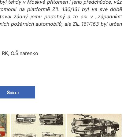
byl tehdy v Moskvě přítomen i jeho předchůdce, vůz
utomobil na platformě ZIL 130/131 byl ve své době
toval žádný jemu podobný a to ani v ,,západním“
tních požárních automobilů, ale ZIL 161/163 byl určen
e RK, O.Šinarenko
Sdílet