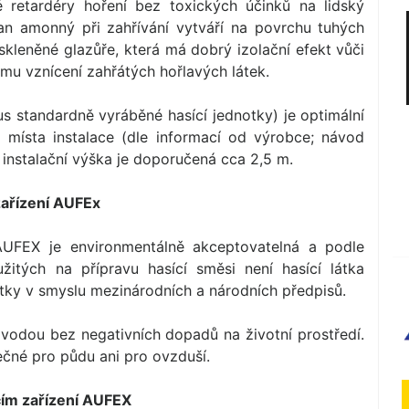
é retardéry hoření bez toxických účinků na lidský
nan amonný při zahřívání vytváří na povrchu tuhých
kleněné glazůře, která má dobrý izolační efekt vůči
mu vznícení zahřátých hořlavých látek.
s standardně vyráběné hasící jednotky) je optimální
místa instalace (dle informací od výrobce; návod
í instalační výška je doporučená cca 2,5 m.
zařízení AUFEx
 AUFEX je environmentálně akceptovatelná a podle
užitých na přípravu hasící směsi není hasící látka
tky v smyslu mezinárodních a národních předpisů.
 vodou bez negativních dopadů na životní prostředí.
ečné pro půdu ani pro ovzduší.
ícím zařízení AUFEX