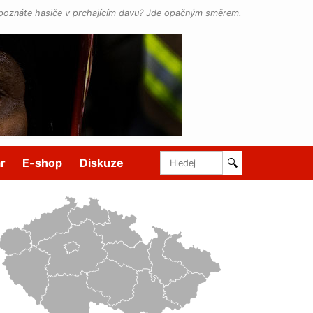
poznáte hasiče v prchajícím davu? Jde opačným směrem.
r
E-shop
Diskuze
🔍