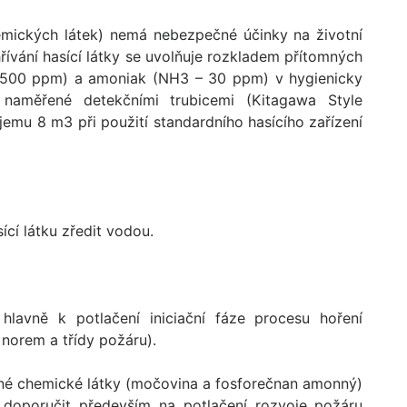
emických látek) nemá nebezpečné účinky na životní
ahřívání hasící látky se uvolňuje rozkladem přítomných
4 500 ppm) a amoniak (NH3 – 30 ppm) v hygienicky
y naměřené detekčními trubicemi (Kitagawa Style
emu 8 m3 při použití standardního hasícího zařízení
ící látku zředit vodou.
hlavně k potlačení iniciační fáze procesu hoření
norem a třídy požáru).
ané chemické látky (močovina a fosforečnan amonný)
 doporučit především na potlačení rozvoje požáru