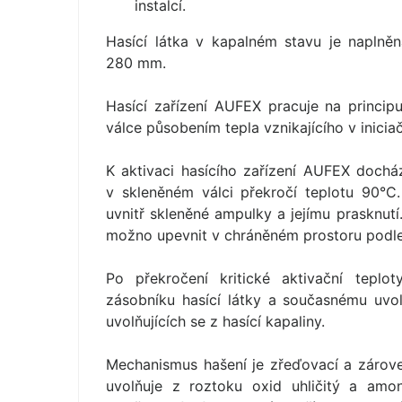
instalcí.
Hasící látka v kapalném stavu je napln
280 mm.
Hasící zařízení AUFEX pracuje na princip
válce působením tepla vznikajícího v iniciač
K aktivaci hasícího zařízení AUFEX dochá
v skleněném válci překročí teplotu 90°C.
uvnitř skleněné ampulky a jejímu prasknutí
možno upevnit v chráněném prostoru podle 
Po překročení kritické aktivační tepl
zásobníku hasící látky a současnému uvol
uvolňujících se z hasící kapaliny.
Mechanismus hašení je zřeďovací a zároveň
uvolňuje z roztoku oxid uhličitý a amo