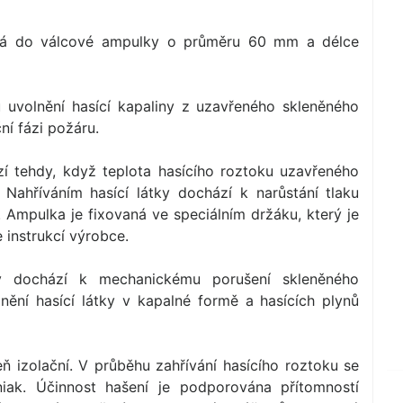
ěná do válcové ampulky o průměru 60 mm a délce
u uvolnění hasící kapaliny z uzavřeného skleněného
ní fázi požáru.
zí tehdy, když teplota hasícího roztoku uzavřeného
 Nahříváním hasící látky dochází k narůstání tlaku
. Ampulka je fixovaná ve speciálním držáku, který je
instrukcí výrobce.
oty dochází k mechanickému porušení skleněného
nění hasící látky v kapalné formě a hasících plynů
 izolační. V průběhu zahřívání hasícího roztoku se
niak. Účinnost hašení je podporována přítomností