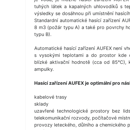
tuhých látek a kapalných uhlovodíků s te
výsledky se dosáhnou při umístnění hasíc
Standardní automatické hasící zařízení A
8 m3 (požár typu A) a také pro povrchy h
typu B).
Automatické hasící zařízení AUFEX není vho
s vysokými teplotami a do prostor kde 
blízké aktivační hodnotě (cca od 85°C),
ampulky.
Hasící zařízení AUFEX je optimální pro násl
kabelové trasy
sklady
uzavřené technologické prostory bez lid
telekomunikační rozvody, počítačové místno
provozy leteckého, důlního a chemického 