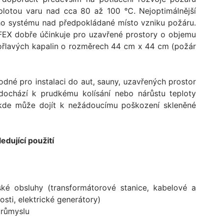
plotou varu nad cca 80 až 100 °C. Nejoptimálnější
ího systému nad předpokládané místo vzniku požáru.
UFEX dobře účinkuje pro uzavřené prostory o objemu
ořlavých kapalin o rozměrech 44 cm x 44 cm (požár
dné pro instalaci do aut, sauny, uzavřených prostor
dochází k prudkému kolísání nebo nárůstu teploty
 kde může dojít k nežádoucímu poškození skleněné
edující použití
ské obsluhy (transformátorové stanice, kabelové a
sti, elektrické generátory)
průmyslu