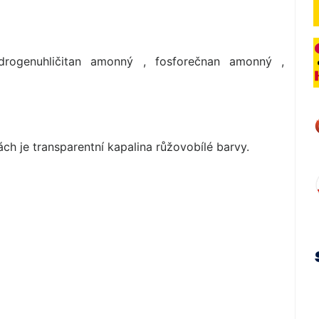
ydrogenuhličitan amonný , fosforečnan amonný ,
ch je transparentní kapalina růžovobílé barvy.