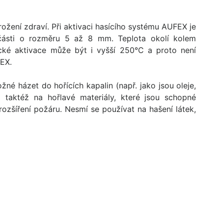
rožení zdraví. Při aktivaci hasícího systému AUFEX je
části o rozměru 5 až 8 mm. Teplota okolí kolem
cké aktivace může být i vyšší 250°C a proto není
FEX.
né házet do hořících kapalin (např. jako jsou oleje,
a taktéž na hořlavé materiály, které jsou schopné
 rozšíření požáru. Nesmí se používat na hašení látek,