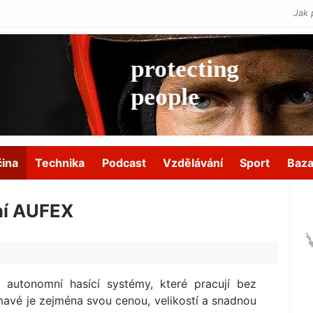
Jak 
čina
Technika
Podcast
Vzdělávání
Sport
Baza
ní AUFEX
 autonomní hasící systémy, které pracují bez
jímavé je zejména svou cenou, velikostí a snadnou