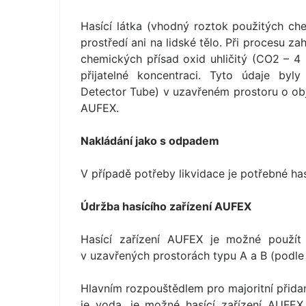
Hasící látka (vhodný roztok použitých ch
prostředí ani na lidské tělo. Při procesu z
chemických přísad oxid uhličitý (CO2 – 
přijatelné koncentraci. Tyto údaje byl
Detector Tube) v uzavřeném prostoru o obj
AUFEX.
Nakládání jako s odpadem
V případě potřeby likvidace je potřebné has
Údržba hasícího zařízení AUFEX
Hasící zařízení AUFEX je možné použít 
v uzavřených prostorách typu A a B (podle 
Hlavním rozpouštědlem pro majoritní přid
je voda, je možné hasící zařízení AUFEX