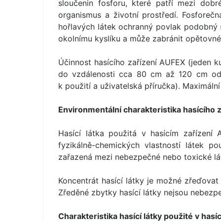
sloučenin fosforu, které patří mezi dobr
organismus a životní prostředí. Fosforeč
hořlavých látek ochranný povlak podobný s
okolnímu kyslíku a může zabránit opětovné
Účinnost hasícího zařízení AUFEX (jeden ku
do vzdálenosti cca 80 cm až 120 cm od 
k použití a uživatelská příručka). Maximáln
Environmentální charakteristika hasícího 
Hasící látka použitá v hasícím zařízení
fyzikálně-chemických vlastností látek po
zařazená mezi nebezpečné nebo toxické lá
Koncentrát hasící látky je možné zřeďovat
Zředěné zbytky hasící látky nejsou nebezp
Charakteristika hasící látky použité v has