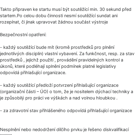
Takto připraven ke startu musí být soutěžící min. 30 sekund před
startem.Po celou dobu činnosti nesmí soutěžící sundat ani
rozepínat, či jinak upravovat žádnou součást výstroje
Bezpečnostní opatření:
- každý soutěžící bude mít (kromě prostředků pro plnění
jednotlivých disciplin) vlastní vybavení. Za funkčnost, resp. za stav
prostředků , jejichž použití , provádění pravidelných kontrol a
úkonů, které podléhají splnění podmínek platné legislativy
odpovídá přihlašující organizace.
- každý soutěžící předloží potvrzení přihlašující organizace
(organizační části – ÚO) o tom, že je nositelem dýchací techniky a
je způsobilý pro práci ve výškách a nad volnou hloubkou .
- za zdravotní stav přihlášeného odpovídá přihlašující organizace
Nesplnění nebo nedodržení dílčího prvku je řešeno diskvalifikací