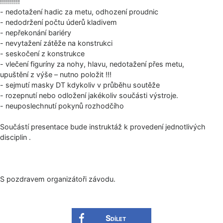
!!!!!!!!!!
- nedotažení hadic za metu, odhození proudnic
- nedodržení počtu úderů kladivem
- nepřekonání bariéry
- nevytažení zátěže na konstrukci
- seskočení z konstrukce
- vlečení figuríny za nohy, hlavu, nedotažení přes metu,
upuštění z výše – nutno položit !!!
- sejmutí masky DT kdykoliv v průběhu soutěže
- rozepnutí nebo odložení jakékoliv součásti výstroje.
- neuposlechnutí pokynů rozhodčího
Součástí presentace bude instruktáž k provedení jednotlivých
disciplin .
S pozdravem organizátoři závodu.
Sdílet