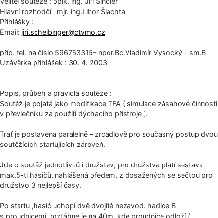
Velitel soutěže : pplk. ing. Jiří Šindler
Hlavní rozhodčí : mjr. ing.Libor Šlachta
Přihlášky :
Email:
jiri.scheibinger@
ctvmo.cz
příp. tel. na číslo 596763315– npor.Bc.Vladimír Vysocký – sm.B
Uzávěrka přihlášek : 30. 4. 2003
Popis, průběh a pravidla soutěže :
Soutěž je pojatá jako modifikace TFA ( simulace zásahové činnosti
v převlečníku za použití dýchacího přístroje ).
Trať je postavena paralelně – zrcadlově pro současný postup dvou
soutěžících startujících zároveň.
Jde o soutěž jednotlivců i družstev, pro družstva platí sestava
max.5-ti hasičů, nahlášená předem, z dosažených se sečtou pro
družstvo 3 nejlepší časy.
Po startu ,hasič uchopí dvě dvojité nezavod. hadice B
s proudnicemi, roztáhne je na 40m, kde proudnice odloží (