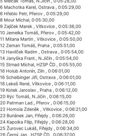
5 Melčák Tomáš, N.Jičín , 0:05:28,00
6 Machotka Karel, Ostrava , 0:05:29,00
6 Hřeblo Petr, Přerov , 0:05:29,00
8 Mour Michal, 0:05:30,00
9 Zajíček Marek , Vítkovice , 0:05:36,00
10 Jemelka Tomáš, Přerov , 0:05:42,00
11 Mitana Martin , Vítkovice , 0:05:50,00
12 Zeman Tomáš, Praha , 0:05:51,00
13 Havlíček Radim , Ostrava , 0:05:54,00
14 Janyška Frant., N.Jičín , 0:05:54,00
15 Strnad Michal, HZSP ČD , 0:05:55,00
16 Holub Antonín, Zlín , 0:06:01,00
16 Scheibinger Jiří, Ostrava , 0:06:01,00
18 Lekeš René, Vítkovice , 0:06:11,00
19 Kotek Jaroslav , Praha , 0:06:12,00
20 Rýc Tomáš, N.Jičín , 0:06:15,00
20 Patrman Lad., Přerov , 0:06:15,00
22 Homola Zdeněk , Vítkovice , 0:06:21,00
23 Buriánek Jan, Fifejdy , 0:06:26,00
24 Kapolka Filip, Fifejdy , 0:06:28,00
25 Žurovec Lukáš, Fifejdy , 0:06:34,00
26 Černý Jan , HZSP ČD , 0:06:37,00