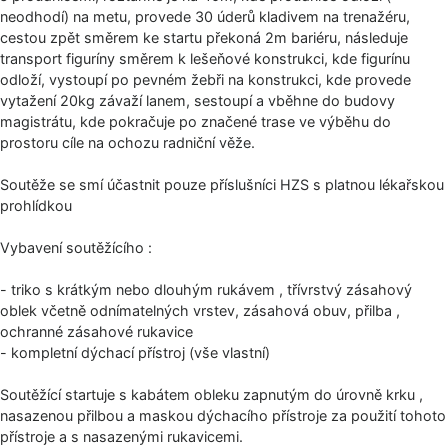
neodhodí) na metu, provede 30 úderů kladivem na trenažéru,
cestou zpět směrem ke startu překoná 2m bariéru, následuje
transport figuríny směrem k lešeňové konstrukci, kde figurínu
odloží, vystoupí po pevném žebři na konstrukci, kde provede
vytažení 20kg závaží lanem, sestoupí a vběhne do budovy
magistrátu, kde pokračuje po značené trase ve výběhu do
prostoru cíle na ochozu radniční věže.
Soutěže se smí účastnit pouze příslušníci HZS s platnou lékařskou
prohlídkou
Vybavení soutěžícího :
- triko s krátkým nebo dlouhým rukávem , třívrstvý zásahový
oblek včetně odnímatelných vrstev, zásahová obuv, přilba ,
ochranné zásahové rukavice
- kompletní dýchací přístroj (vše vlastní)
Soutěžící startuje s kabátem obleku zapnutým do úrovně krku ,
nasazenou přilbou a maskou dýchacího přístroje za použití tohoto
přístroje a s nasazenými rukavicemi.