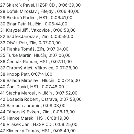
27 Sklarčík Pavel, HZSP ČD , 0:06:39,00
28 Dofek Miroslav , Fifejdy , 0:06:40,00
29 Biedroň Radim , HS1 , 0:06:41,00
30 Binar Petr, N.Jičín , 0:06:44,00
31 Krayzel Jiří , Vítkovice , 0:06:53,00
32 SadílekJaroslav , Zlín, 0:06:59,00
33 Olšák Petr, Zlín, 0:07:00,00
34 Planka Tomáš, Zlín, 0:07:04,00
35 Turke Martin, Hlučín, 0:07:06,00
36 Čechák Roman, HS1 , 0:07:11,00
37 Chromý Aleš, Vítkovice, 0:07:28,00
38 Knopp Petr, 0:07:41,00
39 Balada Miroslav , Hlučín , 0:07:45,00
40 Čani David, HS1 , 0:07:48,00
41 Stacha Marcel , N.Jičín , 0:07:52,00
42 Dosedla Robert , Ostrava, 0:07:58,00
43 Barcuch Jaromír , 0:08:03,00
44 Táborský Evžen , Zlín , 0:08:13,00
45 Hanke Marek , HS1, 0:08:19,00
46 Vilášek Jan , HZSP ČD , 0:08:25,00
47 Klimecký Tomáš, HS1 , 0:08:49,00