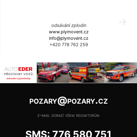
odsávání zplodin
www.plymovent.cz
info@plymovent.cz
+420 778 762 259
pozary@pozary.cz
e-mail dorazí všem redaktorům
SMS: 776 580 751