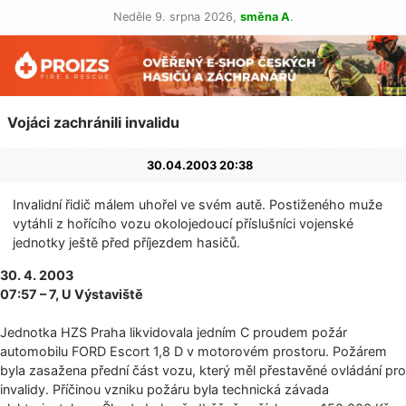
Neděle 9. srpna 2026,
směna A
.
Vojáci zachránili invalidu
30.04.2003 20:38
Invalidní řidič málem uhořel ve svém autě. Postiženého muže
vytáhli z hořícího vozu okolojedoucí příslušníci vojenské
jednotky ještě před příjezdem hasičů.
30. 4. 2003
07:57 – 7, U Výstaviště
Jednotka HZS Praha likvidovala jedním C proudem požár
automobilu FORD Escort 1,8 D v motorovém prostoru. Požárem
byla zasažena přední část vozu, který měl přestavěné ovládání pro
invalidy. Příčinou vzniku požáru byla technická závada