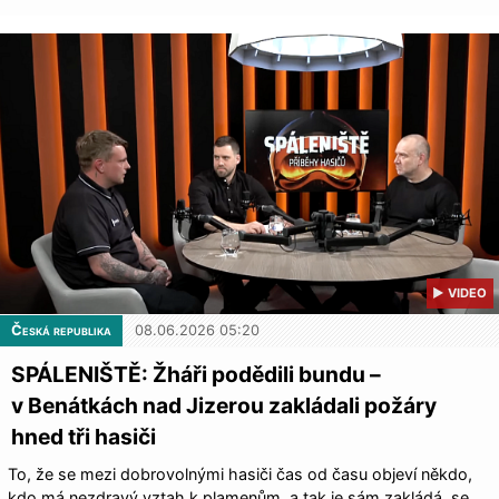
▶ VIDEO
Česká republika
08.06.2026 05:20
SPÁLENIŠTĚ: Žháři podědili bundu –
v Benátkách nad Jizerou zakládali požáry
hned tři hasiči
To, že se mezi dobrovolnými hasiči čas od času objeví někdo,
kdo má nezdravý vztah k plamenům, a tak je sám zakládá, se