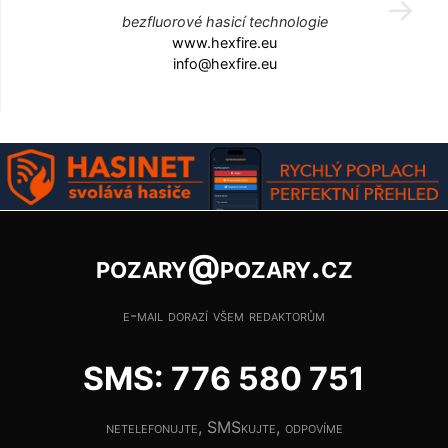
bezfluorové hasicí technologie
www.hexfire.eu
info@hexfire.eu
pozary@pozary.cz
e-mail dorazí všem redaktorům
SMS: 776 580 751
netelefonujte, SMSkujte, odpovíme