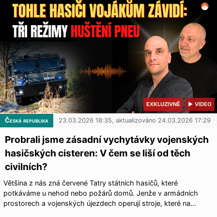
EXKLUZIVNĚ
▶ VIDEO
Česká republika
23.03.2026 18:35, aktualizováno 24.03.2026 17:29
Probrali jsme zásadní vychytávky vojenských
hasičských cisteren: V čem se liší od těch
civilních?
Většina z nás zná červené Tatry státních hasičů, které
potkáváme u nehod nebo požárů domů. Jenže v armádních
prostorech a vojenských újezdech operují stroje, které na…