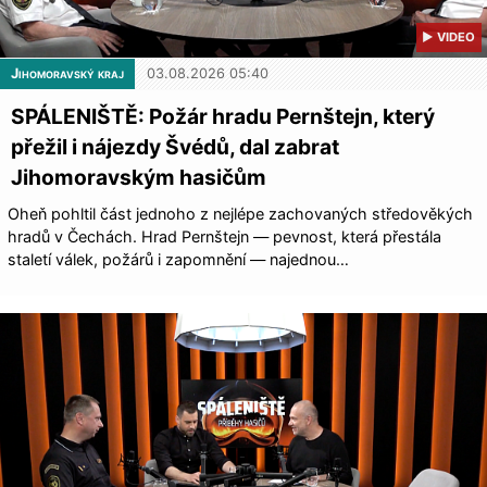
▶ VIDEO
Jihomoravský kraj
03.08.2026 05:40
SPÁLENIŠTĚ: Požár hradu Pernštejn, který
přežil i nájezdy Švédů, dal zabrat
Jihomoravským hasičům
Oheň pohltil část jednoho z nejlépe zachovaných středověkých
hradů v Čechách. Hrad Pernštejn — pevnost, která přestála
staletí válek, požárů i zapomnění — najednou…