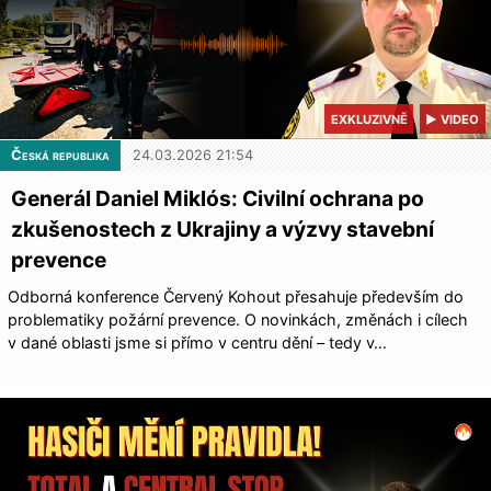
EXKLUZIVNĚ
▶ VIDEO
Česká republika
24.03.2026 21:54
Generál Daniel Miklós: Civilní ochrana po
zkušenostech z Ukrajiny a výzvy stavební
prevence
Odborná konference Červený Kohout přesahuje především do
problematiky požární prevence. O novinkách, změnách i cílech
v dané oblasti jsme si přímo v centru dění – tedy v…