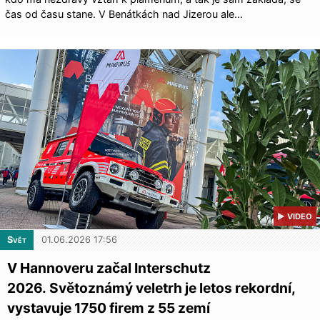
čas od času stane. V Benátkách nad Jizerou ale…
▶ VIDEO
Svět
01.06.2026 17:56
V Hannoveru začal Interschutz
2026. Světoznámý veletrh je letos rekordní,
vystavuje 1750 firem z 55 zemí