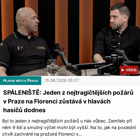
▶ VIDEO
Hlavní město Praha
15.06.2026 05:27
SPÁLENIŠTĚ: Jeden z nejtragičtějších požárů
v Praze na Florenci zůstává v hlavách
hasičů dodnes
Byl to jeden z nejtragičtějších požárů u nás vůbec. Zemřelo při
něm 9 lidí a smutný výčet mohl být vyšší. Na to, jak na poslední
chvíli zachránil na pražské Florenci v…