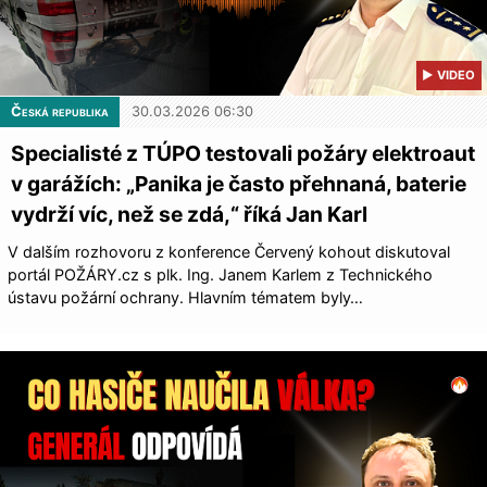
▶ VIDEO
Česká republika
30.03.2026 06:30
Specialisté z TÚPO testovali požáry elektroaut
v garážích: „Panika je často přehnaná, baterie
vydrží víc, než se zdá,“ říká Jan Karl
V dalším rozhovoru z konference Červený kohout diskutoval
portál POŽÁRY.cz s plk. Ing. Janem Karlem z Technického
ústavu požární ochrany. Hlavním tématem byly…