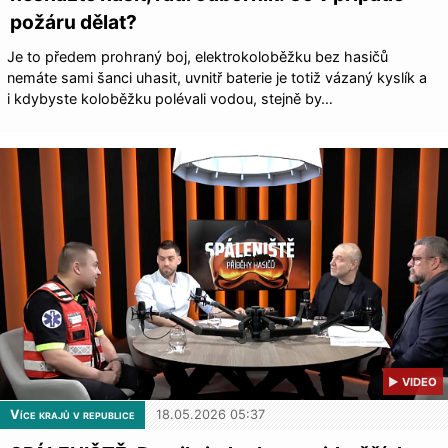
požáru dělat?
Je to předem prohraný boj, elektrokoloběžku bez hasičů
nemáte sami šanci uhasit, uvnitř baterie je totiž vázaný kyslík a
i kdybyste koloběžku polévali vodou, stejně by…
▶ VIDEO
Více krajů v republice
18.05.2026 05:37