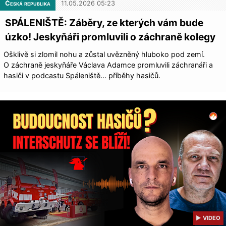
Česká republika
11.05.2026 05:23
SPÁLENIŠTĚ: Záběry, ze kterých vám bude
úzko! Jeskyňáři promluvili o záchraně kolegy
Ošklivě si zlomil nohu a zůstal uvězněný hluboko pod zemí.
O záchraně jeskyňáře Václava Adamce promluvili záchranáři a
hasiči v podcastu Spáleniště… příběhy hasičů.
▶ VIDEO