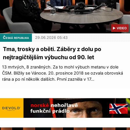
▶ VIDEO
Česká republika
29.06.2026 05:43
Tma, trosky a oběti. Záběry z dolu po
nejtragičtějším výbuchu od 90. let
13 mrtvých, 8 zraněných. Za to mohl výbuch metanu v dole
ČSM. Blížily se Vánoce. 20. prosince 2018 se ozvala obrovská
rána a po ní několik dalších. První zazněla v 17…