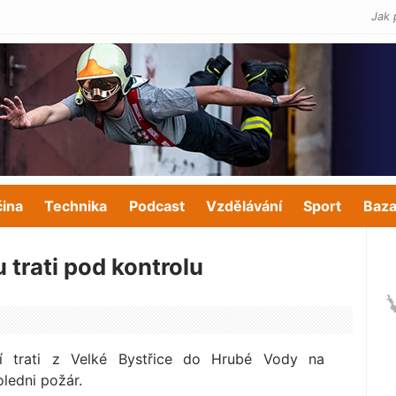
Jak 
čina
Technika
Podcast
Vzdělávání
Sport
Baza
u trati pod kontrolu
 trati z Velké Bystřice do Hrubé Vody na
ledni požár.