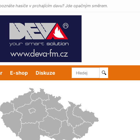
poznáte hasiče v prchajícím davu? Jde opačným směrem.
r
E-shop
Diskuze
🔍