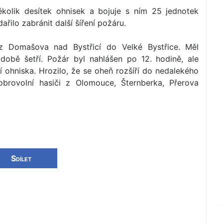
kolik desítek ohnisek a bojuje s ním 25 jednotek
řilo zabránit další šíření požáru.
l z Domašova nad Bystřicí do Velké Bystřice. Měl
době šetří. Požár byl nahlášen po 12. hodině, ale
lší ohniska. Hrozilo, že se oheň rozšíří do nedalekého
dobrovolní hasiči z Olomouce, Šternberka, Přerova
Sdílet