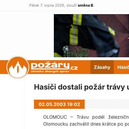
Pátek 7. srpna 2026,
slouží
směna B
.
POŽÁRY.cz
Zásahy
Hasi
Hasiči dostali požár trávy 
02.05.2003 19:02
OLOMOUC – Trávu podél železniční
Olomoucku zachvátil dnes krátce po po