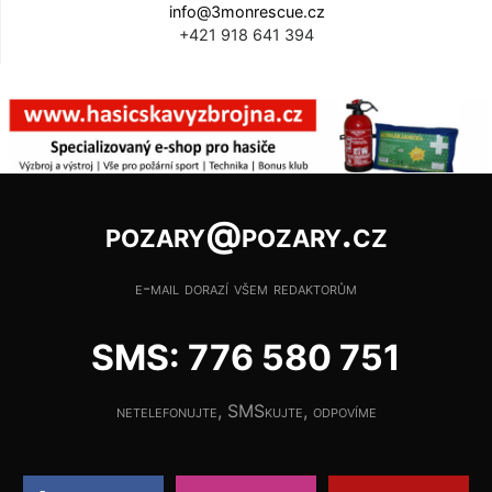
info@3monrescue.cz
+421 918 641 394
pozary@pozary.cz
e-mail dorazí všem redaktorům
SMS: 776 580 751
netelefonujte, SMSkujte, odpovíme