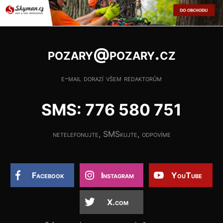
pozary@pozary.cz
e-mail dorazí všem redaktorům
SMS: 776 580 751
netelefonujte, SMSkujte, odpovíme
Facebook
Instagram
YouTube
X.com