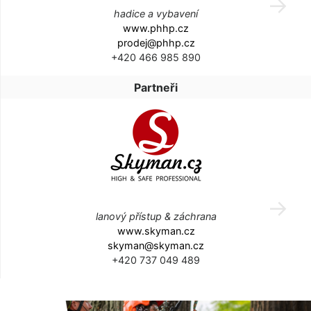
hadice a vybavení
www.phhp.cz
prodej@phhp.cz
+420 466 985 890
Partneři
lanový přístup & záchrana
www.skyman.cz
skyman@skyman.cz
+420 737 049 489