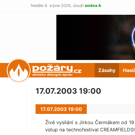
Neděle 9. srpna 2026,
slouží
směna A
.
POŽÁRY.cz
Zásahy
Hasi
17.07.2003 19:00
17.07.2003 19:00
Živé vysílání s Jirkou Čermákem od 19
vstup na technofestival CREAMFIELDS