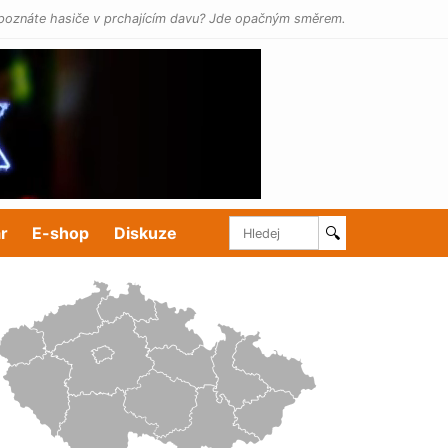
poznáte hasiče v prchajícím davu? Jde opačným směrem.
r
E-shop
Diskuze
🔍