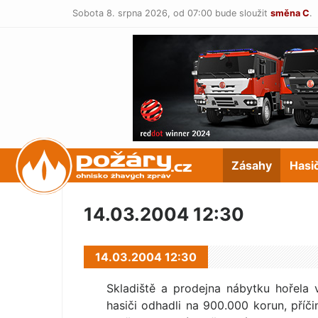
Sobota 8. srpna 2026,
od 07:00 bude sloužit
směna C
.
POŽÁRY.cz
Zásahy
Hasi
14.03.2004 12:30
14.03.2004 12:30
Skladiště a prodejna nábytku hořela 
hasiči odhadli na 900.000 korun, příči