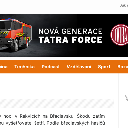
Jak 
čina
Technika
Podcast
Vzdělávání
Sport
Baza
v noci v Rakvicích na Břeclavsku. Škodu zatím
nu vyšetřovatel šetří. Podle břeclavských hasičů