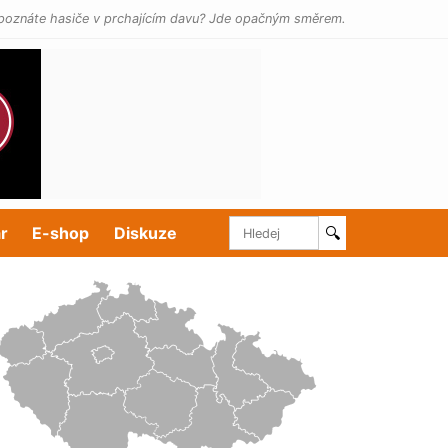
poznáte hasiče v prchajícím davu? Jde opačným směrem.
r
E-shop
Diskuze
🔍