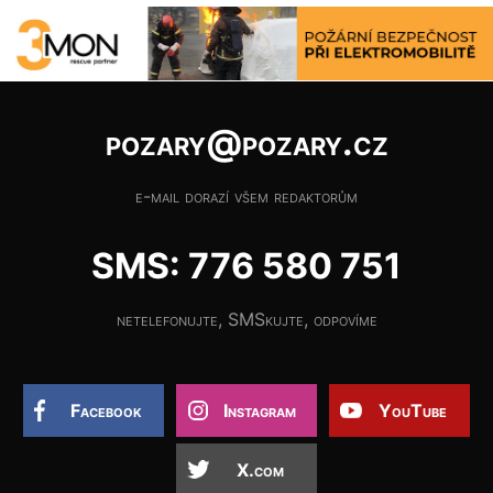
pozary@pozary.cz
e-mail dorazí všem redaktorům
SMS: 776 580 751
netelefonujte, SMSkujte, odpovíme
Facebook
Instagram
YouTube
X.com