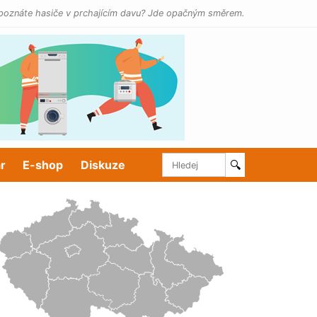
poznáte hasiče v prchajícím davu? Jde opačným směrem.
r
E-shop
Diskuze
🔍