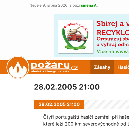
Neděle 9. srpna 2026,
slouží
směna A
.
POŽÁRY.cz
Zásahy
Hasi
28.02.2005 21:00
28.02.2005 21:00
Čtyři portugalští hasiči zemřeli při h
které leží 200 km severovýchodně od 