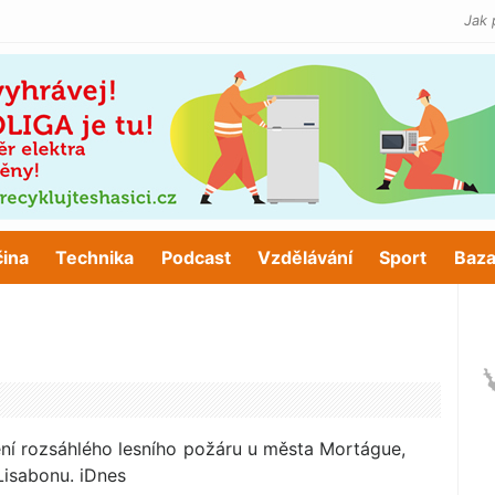
Jak 
čina
Technika
Podcast
Vzdělávání
Sport
Baza
ašení rozsáhlého lesního požáru u města Mortágue,
Lisabonu. iDnes