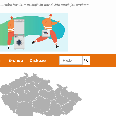
poznáte hasiče v prchajícím davu? Jde opačným směrem.
r
E-shop
Diskuze
🔍