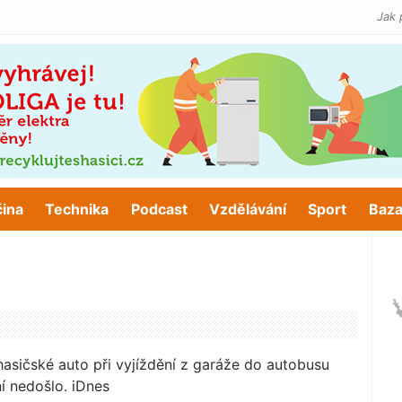
Jak 
čina
Technika
Podcast
Vzdělávání
Sport
Baza
asičské auto při vyjíždění z garáže do autobusu
í nedošlo. iDnes