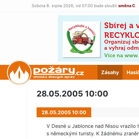
Sobota 8. srpna 2026,
od 07:00 bude sloužit
směna C
.
POŽÁRY.cz
Zásahy
Hasi
28.05.2005 10:00
28.05.2005 10:00
V Desné u Jablonce nad Nisou vrazilo h
s německými turisty. K žádnému zraněn