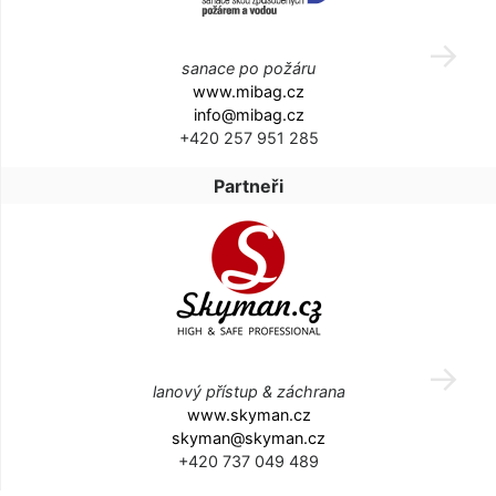
sanace po požáru
www.mibag.cz
info@mibag.cz
+420 257 951 285
Partneři
lanový přístup & záchrana
www.skyman.cz
skyman@skyman.cz
+420 737 049 489