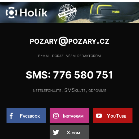
pozary@pozary.cz
e-mail dorazí všem redaktorům
SMS: 776 580 751
netelefonujte, SMSkujte, odpovíme
Facebook
Instagram
YouTube
X.com