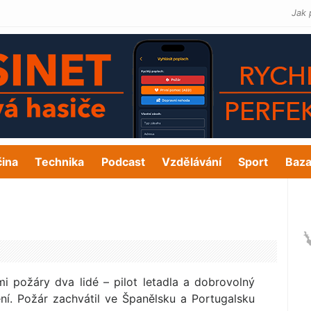
Jak 
čina
Technika
Podcast
Vzdělávání
Sport
Baza
mi požáry dva lidé – pilot letadla a dobrovolný
ní. Požár zachvátil ve Španělsku a Portugalsku