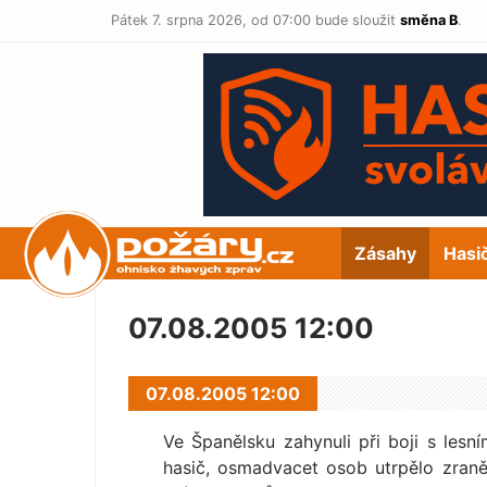
Pátek 7. srpna 2026,
od 07:00 bude sloužit
směna B
.
POŽÁRY.cz
Zásahy
Hasi
07.08.2005 12:00
07.08.2005 12:00
Ve Španělsku zahynuli při boji s lesní
hasič, osmadvacet osob utrpělo zraně