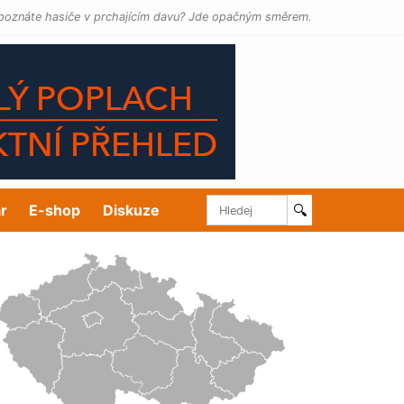
poznáte hasiče v prchajícím davu? Jde opačným směrem.
r
E-shop
Diskuze
🔍