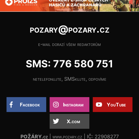
pozary@pozary.cz
e-mail dorazí všem redaktorům
SMS: 776 580 751
netelefonujte, SMSkujte, odpovíme
Facebook
Instagram
YouTube
X.com
POŽÁRY.cz
| www.pozary.cz | IČ: 22908277