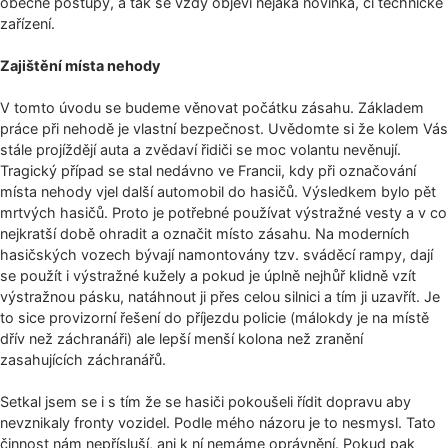
obecné postupy, a tak se vždy objeví nějaká novinka, či technické
zařízení.
Zajištění místa nehody
V tomto úvodu se budeme věnovat počátku zásahu. Základem
práce při nehodě je vlastní bezpečnost. Uvědomte si že kolem Vás
stále projíždějí auta a zvědaví řidiči se moc volantu nevěnují.
Tragický případ se stal nedávno ve Francii, kdy při označování
místa nehody vjel další automobil do hasičů. Výsledkem bylo pět
mrtvých hasičů. Proto je potřebné používat výstražné vesty a v co
nejkratší době ohradit a označit místo zásahu. Na moderních
hasičských vozech bývají namontovány tzv. sváděcí rampy, dají
se použít i výstražné kužely a pokud je úplně nejhůř klidně vzít
výstražnou pásku, natáhnout ji přes celou silnici a tím ji uzavřít. Je
to sice provizorní řešení do příjezdu policie (málokdy je na místě
dřív než záchranáři) ale lepší menší kolona než zranění
zasahujících záchranářů.
Setkal jsem se i s tím že se hasiči pokoušeli řídit dopravu aby
nevznikaly fronty vozidel. Podle mého názoru je to nesmysl. Tato
činnost nám nepřísluší, ani k ní nemáme oprávnění. Pokud pak