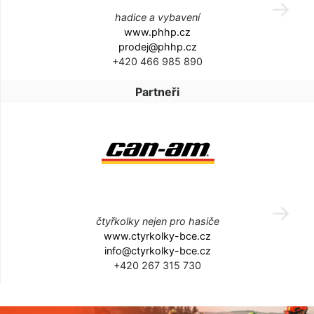
hadice a vybavení
www.phhp.cz
prodej@phhp.cz
+420 466 985 890
Partneři
čtyřkolky nejen pro hasiče
www.ctyrkolky-bce.cz
info@ctyrkolky-bce.cz
+420 267 315 730