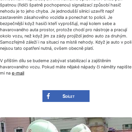
špatnou (řidiči špatně pochopenou) signalizací způsobí hasič
nehodu je to jeho chyba. Je jednodušší silnici uzavřít např
zastavením zásahového vozidla a ponechat to policii. Je
bezpečnější když hasiči kteří vyprošťují, mají kolem sebe a
havarovaného auta prostor, protože chodí pro nástroje a pracují
okolo vozu, než když jim za zády projíždí jedno auto za druhým.
Samozřejmě záleží i na situaci na místě nehody. Když je auto v poli
nejsou tato opatření nutná, ovšem obecně platí.
V příštím dílu se budeme zabývat stabilizací a zajištěním
havarovaného vozu. Pokud máte nějaké nápady či náměty napište
mi na
e-mail
Sdílet