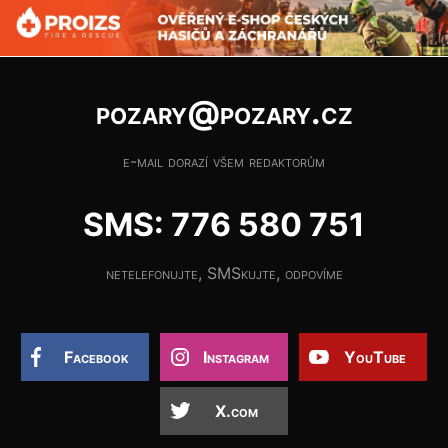
pozary@pozary.cz
e-mail dorazí všem redaktorům
SMS: 776 580 751
netelefonujte, SMSkujte, odpovíme
Facebook
Instagram
YouTube
X.com