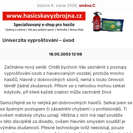
Sobota 8. srpna 2026,
směna C
.
Univerzita vyprošťování – úvod
18.05.2003 12:06
Začínáme nový seriál. Chtěli bychom Vás seznámit s postupy
vyprošťování osob z havarovaných vozidel, protože mnoho
hasičů, hlavně z dobrovolných sborů, nemá s touto činností
téměř žádné zkušenosti. Přitom se s nehodou mohou setkat
kdykoliv, při které každá znalost může zachránit život.
Samozřejmě se to netýká jen dobrovolných hasičů. Setkal jsem se
se špatným postupem či zásadními chybami i u profesionálů. Ti
ovšem málokdy chybu uznají. Většina z nich má např.soutěže
v této disciplíně za divadlo, ovšem hlavním smyslem soutěží je
výměna zkušeností. Přesné technologie totiž neexistují, pouze