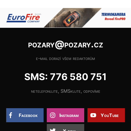
pozary@pozary.cz
e-mail dorazí všem redaktorům
SMS: 776 580 751
netelefonujte, SMSkujte, odpovíme
Facebook
Instagram
YouTube