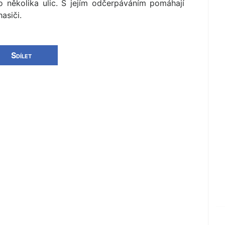
 několika ulic. S jejím odčerpáváním pomáhají
asiči.
Sdílet