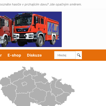
poznáte hasiče v prchajícím davu? Jde opačným směrem.
r
E-shop
Diskuze
🔍