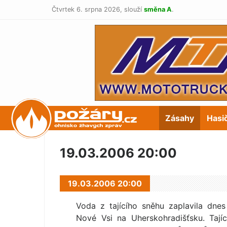
Čtvrtek 6. srpna 2026,
slouží
směna A
.
POŽÁRY.cz
Zásahy
Hasi
19.03.2006 20:00
19.03.2006 20:00
Voda z tajícího sněhu zaplavila dn
Nové Vsi na Uherskohradišťsku. Tajíc