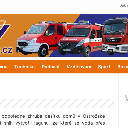
Jak 
čina
Technika
Podcast
Vzdělávání
Sport
Baza
es odpoledne zhruba desítku domů v Ostrožské
í sníh vytvořil lagunu, ze které se voda přes