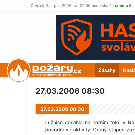
Čtvrtek 6. srpna 2026,
od 07:00 bude sloužit
směna A
.
POŽÁRY.cz
Zásahy
Hasi
27.03.2006 08:30
27.03.2006 08:30
Lužnice dosáhla na horním toku v Nov
povodňové aktivity. Druhý stupeň za