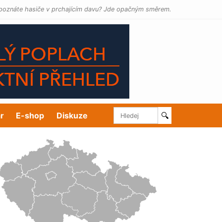
poznáte hasiče v prchajícím davu? Jde opačným směrem.
r
E-shop
Diskuze
🔍