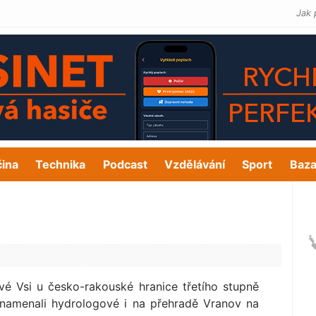
Jak 
čina
Technika
Podcast
Vzdělávání
Sport
Baza
é Vsi u česko-rakouské hranice třetího stupně
znamenali hydrologové i na přehradě Vranov na