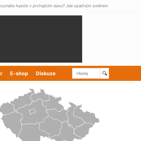
poznáte hasiče v prchajícím davu? Jde opačným směrem.
r
E-shop
Diskuze
🔍