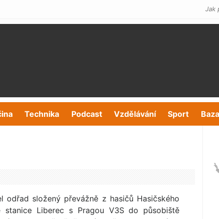
Jak 
čina
Technika
Podcast
Vzdělávání
Sport
Baza
el odřad složený převážně z hasičů Hasičského
e stanice Liberec s Pragou V3S do působiště