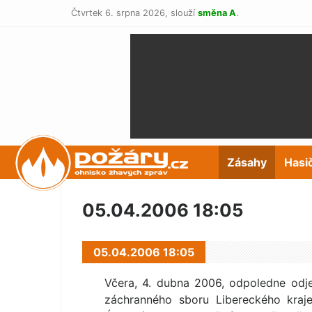
Čtvrtek 6. srpna 2026,
slouží
směna A
.
POŽÁRY.cz
Zásahy
Hasi
05.04.2006 18:05
05.04.2006 18:05
Včera, 4. dubna 2006, odpoledne odj
záchranného sboru Libereckého kraj