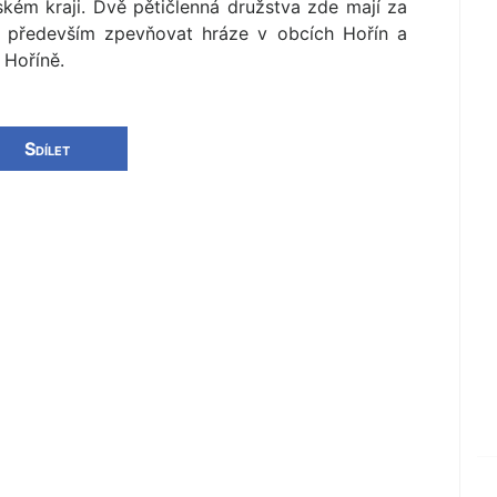
ém kraji. Dvě pětičlenná družstva zde mají za
, především zpevňovat hráze v obcích Hořín a
 Hoříně.
Sdílet