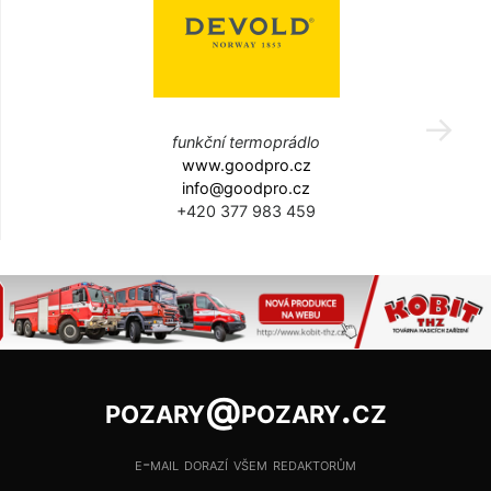
funkční termoprádlo
www.goodpro.cz
info@goodpro.cz
+420 377 983 459
pozary@pozary.cz
e-mail dorazí všem redaktorům