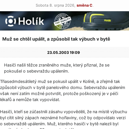
Sobota 8. srpna 2026,
směna C
.
Muž se chtěl upálit, a způsobil tak výbuch v bytě
23.05.2003 19:09
Hasiči našli těžce zraněného muže, který přiznal, že se
pokoušel o sebevraždu upálením.
Třiasedmdesátiletý muž se pokusil upálit v Kolíně, a zřejmě tak
způsobil výbuch v bytě panelového domu. Sebevraždu upálením
však není zatím možné potvrdit, protože poškozený je v péči
lékařů a nemůže tak vypovídat.
Hasiči, kteří se zúčastnili zásahu vypověděli, že na místě výbuchu
byl cítit silný zápach neznámé hořlaviny, což by odpovídalo verzi
o sebevraždě upálením. Muž, kterého hasiči v bytě nalezli byl