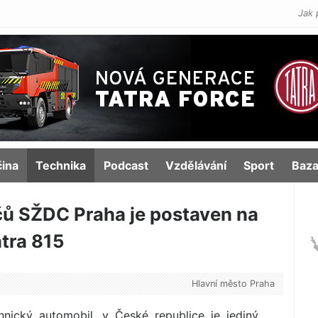
Jak 
čina
Technika
Podcast
Vzdělávání
Sport
Baza
čů SŽDC Praha je postaven na
tra 815
Hlavní město Praha
nický automobil, v České republice je jediný.