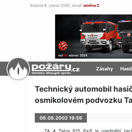
Sobota 8. srpna 2026,
slouží
směna C
.
POŽÁRY.cz
Zásahy
Hasi
Technický automobil hasi
osmikolovém podvozku Ta
06.08.2002 19:59
TA 4 Tatra 815 8×8 je ojedinělý tech