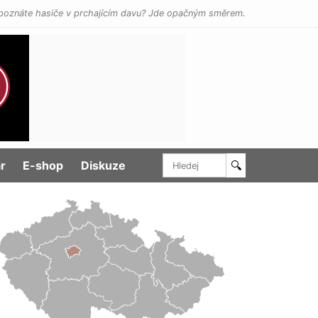
poznáte hasiče v prchajícím davu? Jde opačným směrem.
r
E-shop
Diskuze
🔍