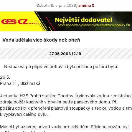
Sobota 8. srpna 2026,
směna C
.
Voda udělala více škody než oheň
27.05.2003 12:19
Nedbalost při přípravě potravin byla příčinou požáru bytu.
26.5.
Praha 11 , Blažimská
Jednotka HZS Praha stanice Chodov likvidovala vodou z místního
zdroje požár kuchyně v prvním patře panelového domu. Při
požáru došlo k přehoření plastové stoupačky s teplou vodou a tím
k vyplavení celého bytu.
Musel být uzavřen přívod vody pro celý dům. Příčinou požáru byl