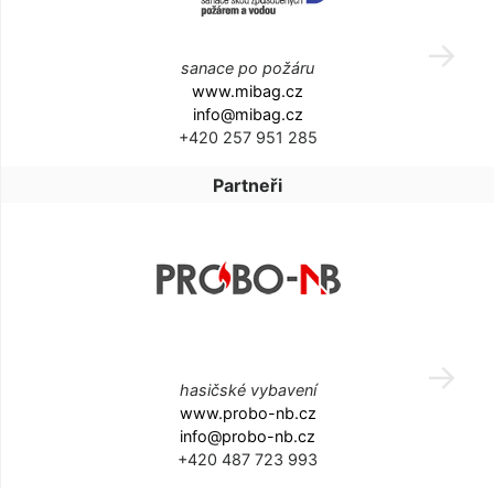
sanace po požáru
www.mibag.cz
info@mibag.cz
+420 257 951 285
Partneři
hasičské vybavení
www.probo-nb.cz
info@probo-nb.cz
+420 487 723 993