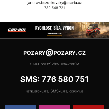
jaroslav.bezdekovsky@scania.cz
739 548 721
pozary@pozary.cz
e-mail dorazí všem redaktorům
SMS: 776 580 751
netelefonujte, SMSkujte, odpovíme