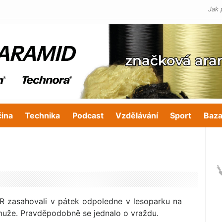
Jak 
čina
Technika
Podcast
Vzdělávání
Sport
Baza
PČR zasahovali v pátek odpoledne v lesoparku na
 muže. Pravděpodobně se jednalo o vraždu.