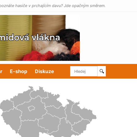
poznáte hasiče v prchajícím davu? Jde opačným směrem.
r
E-shop
Diskuze
🔍