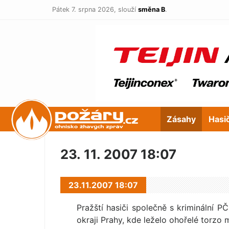
Pátek 7. srpna 2026,
slouží
směna B
.
POŽÁRY.cz
Zásahy
Hasi
23. 11. 2007 18:07
23.11.2007 18:07
Pražští hasiči společně s kriminální 
okraji Prahy, kde leželo ohořelé torzo