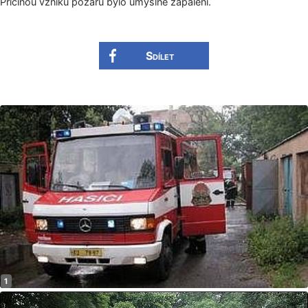
Příčinou vzniku požáru bylo úmyslné zapálení.
Sdílet