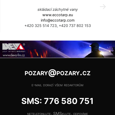
skládací záchytné vany
www.eccotarp.eu
info@eccotarp.com
+420 325 514 723, +420 737 802 153
pozary@pozary.cz
e-mail dorazí všem redaktorům
SMS: 776 580 751
netelefonujte, SMSkujte, odpovíme