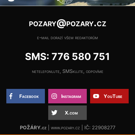
pozary@pozary.cz
e-mail dorazí všem redaktorům
SMS: 776 580 751
netelefonujte, SMSkujte, odpovíme
Facebook
Instagram
YouTube
X.com
POŽÁRY.cz
| www.pozary.cz | IČ: 22908277